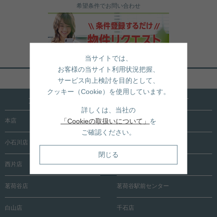
希望条件でお問い合わせ
当サイトでは、
お客様の当サイト利用状況把握、
ページトップへ戻る
サービス向上検討を目的として、
クッキー（Cookie）を使用しています。
文京区内に15店舗！売買も賃貸も全店で承ります
詳しくは、当社の
「Cookieの取扱いについて」
を
本店
根津店
ご確認ください。
小石川店
春日町店
閉じる
西片店
後楽園店
茗荷谷店
茗荷谷駅前センター
白山店
千石店