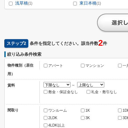
浅草橋
東日本橋
(1)
(1)
2
ステップ2
条件を指定してください。該当件数
件
絞り込み条件検索
物件種別（居住
アパート
マンション
一
用）
～
賃料
敷金・保証金なし
礼金・敷引なし
間取り
ワンルーム
1K
1D
2LDK
3K
3D
4LDK以上