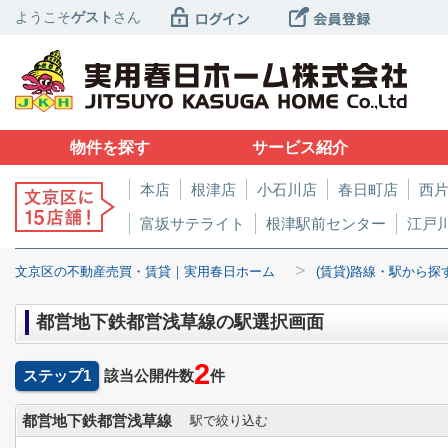
ようこそ
ゲスト
さん
物件を探す
サービス紹介
本店
根津店
小石川店
春日町店
西
富坂サテライト
根津駅前センター
江戸
>
文京区の不動産売買・賃貸｜実用春日ホーム
(賃貸)路線・駅から探
都営地下鉄都営浅草線の駅選択画面
2
ステップ1
該当公開件数
件
都営地下鉄都営浅草線
駅で絞り込む