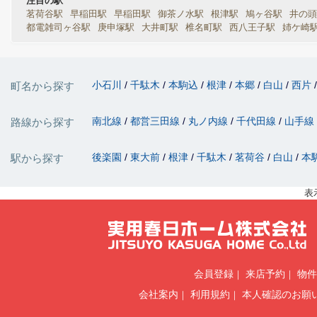
注目の駅
茗荷谷駅
早稲田駅
早稲田駅
御茶ノ水駅
根津駅
鳩ヶ谷駅
井の頭
都電雑司ヶ谷駅
庚申塚駅
大井町駅
椎名町駅
西八王子駅
姉ケ崎
小石川
千駄木
本駒込
根津
本郷
白山
西片
町名から探す
南北線
都営三田線
丸ノ内線
千代田線
山手線
路線から探す
後楽園
東大前
根津
千駄木
茗荷谷
白山
本
駅から探す
表
会員登録
来店予約
物件
会社案内
利用規約
本人確認のお願