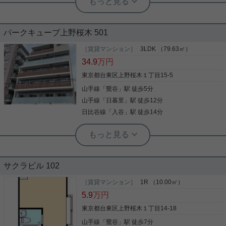
ッフ佐藤
34㎡2Kでこのお家賃☆SRCのしっかり
した建物です☆
パークキューブ上野桜木 501
山手線「鶯谷」駅から徒歩5分 南東向き角部屋で2階
［賃貸マンション］
3LDK （79.63㎡）
しかも鉄筋鉄骨コンクリート造でしっかりした建物
34.9
万円
です インターネット無料で経済的 お部屋の使い方は
あなた次第です この部屋に住んだらどんな暮らしに
東京都台東区上野桜木１丁目15-5
なるのか、想像してみてください 是非一度、ご覧に
山手線
「
鶯谷
」駅 徒歩5分
なってください ご興味のある方はお気軽にお問い合
写真(9)
わせください ご連絡お待ちしております
山手線
「
日暮里
」駅 徒歩12分
詳細を見る
日比谷線
「
入谷
」駅 徒歩14分
根津駅前センター（実用根津ホーム株式会社 根津駅前センター） スタ
ッフ小西
高台エリアの上野桜木築浅マンション
サクラビル 102
上野桜木エリアでは珍しい３ＬＤＫタイプが募集開
［賃貸マンション］
1R （10.00㎡）
始 ２０２１年築で設備も充実しています。 南東向き
5.9
万円
で明るく、角部屋で風通しも良好なお部屋です。 お
問い合わせお待ちしております。
東京都台東区上野桜木１丁目14-18
山手線
「
鶯谷
」駅 徒歩7分