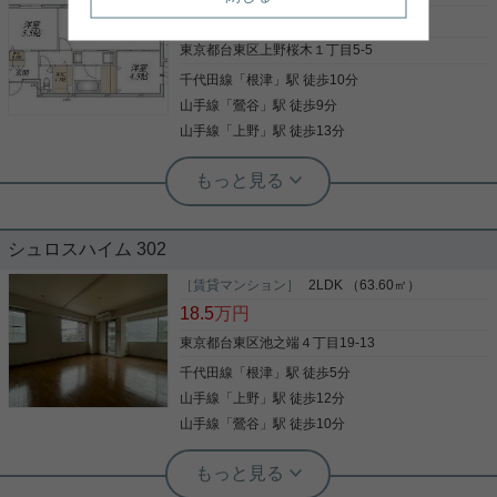
２口コンロ・独立洗面台・追い炊き １階ですがシャ
23.6
万円
ッターもついて安心です。
東京都台東区上野桜木１丁目5-5
千代田線
「
根津
」駅 徒歩10分
写真(9)
山手線
「
鶯谷
」駅 徒歩9分
詳細を見る
山手線
「
上野
」駅 徒歩13分
根津駅前センター（実用根津ホーム株式会社 根津駅前センター） スタ
ッフ佐藤
新築2SLDK☆ペット相談☆角部屋☆
シュロスハイム 302
わんちゃん猫ちゃんと一緒に暮らせる２SLDK ウォ
［賃貸マンション］
2LDK （63.60㎡）
ークインクローゼットが付いていて荷物がすっきり
18.5
万円
整理できます 水回りの設備が充実しています お部屋
の使い方はあなた次第です この部屋に住んだらどん
東京都台東区池之端４丁目19-13
な暮らしになるのか、想像してみてください 是非一
千代田線
「
根津
」駅 徒歩5分
度、ご覧になってください ご興味のある方はお気軽
写真(9)
にお問い合わせください ご連絡お待ちしております
山手線
「
上野
」駅 徒歩12分
詳細を見る
山手線
「
鶯谷
」駅 徒歩10分
根津駅前センター（実用根津ホーム株式会社 根津駅前センター） スタ
ッフ佐藤