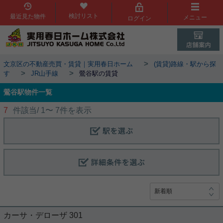
検討リスト
最近見た物件
メニュー
ログイン
>
文京区の不動産売買・賃貸｜実用春日ホーム
(賃貸)路線・駅から探
>
>
す
JR山手線
鶯谷駅の賃貸
鶯谷駅物件一覧
7
件該当/
1
〜
7
件を表示
カーサ・デローザ 301