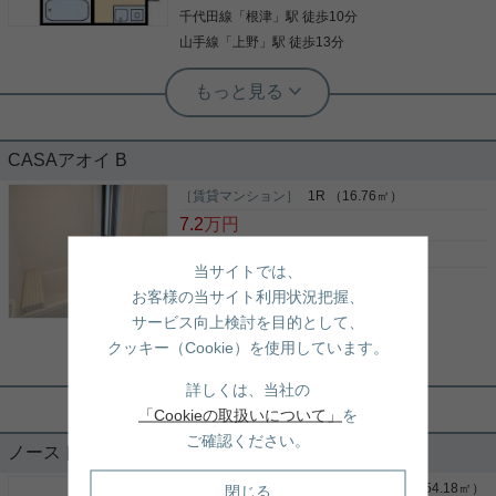
写真(9)
千代田線
「
根津
」駅 徒歩10分
詳細を見る
山手線
「
上野
」駅 徒歩13分
実用春日ホーム 小石川店 スタッフ上田
★法人、学生、海外の可も歓迎★生活
保護可★２面採光★インターネット無
料★
CASAアオイ B
★上野・谷根千エリアで一人暮らしを始めたい方に
おすすめ★ 人気の上野桜木エリアにある、1Rで
［賃貸マンション］
1R （16.76㎡）
す。 3駅利用可能で通勤・通学に便利な立地で
7.2
万円
す！！ インターネット無料で月々の費用も節約でき
ます。 エアコン・IHコンロ付きで新生活も始めやす
東京都台東区上野桜木１丁目4-12
当サイトでは、
く、学生・法人契約・外国籍の方まで幅広くご相談
山手線
「
鶯谷
」駅 徒歩6分
写真(9)
いただけるお部屋です。 事務所利用もご相談可能な
お客様の当サイト利用状況把握、
ので、住居としてはもちろん、仕事やセカンドルー
千代田線
「
根津
」駅 徒歩11分
詳細を見る
サービス向上検討を目的として、
ムなど幅広い用途でご検討いただけるおすすめの一
山手線
「
上野
」駅 徒歩11分
クッキー（Cookie）を使用しています。
室です。
根津駅前センター（実用根津ホーム株式会社 根津駅前センター） スタ
詳しくは、当社の
ッフ小西
充実した水回りのワンルーム
「Cookieの取扱いについて」
を
ご確認ください。
ノースト上野桜木 203
お部屋はコンパクトですが水回りは充実しています
［賃貸マンション］
2LDK＋1S(納戸) （54.18㎡）
閉じる