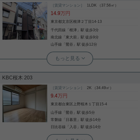
［賃貸マンション］
1LDK （37.56㎡）
14.9
万円
東京都文京区根津２丁目14-13
千代田線
「
根津
」駅 徒歩3分
南北線
「
東大前
」駅 徒歩9分
山手線
「
鶯谷
」駅 徒歩12分
根津駅前センター（実用根津ホーム株式会社 根津駅前センター） スタ
ッフ小西
駅チカながら根津の静かな住環境が魅
力。大手町に10分以内の都心ですが、
KBC桜木 203
どこかのんびりとした街並み。
ペット飼育相談可能 居室も広く、周辺環境も良い駅
［賃貸マンション］
2K （34.49㎡）
徒歩３分のマンションです。
9.4
万円
東京都台東区上野桜木１丁目15-4
山手線
「
鶯谷
」駅 徒歩5分
写真(9)
常磐線
「
日暮里
」駅 徒歩14分
詳細を見る
日比谷線
「
入谷
」駅 徒歩14分
根津駅前センター（実用根津ホーム株式会社 根津駅前センター） スタ