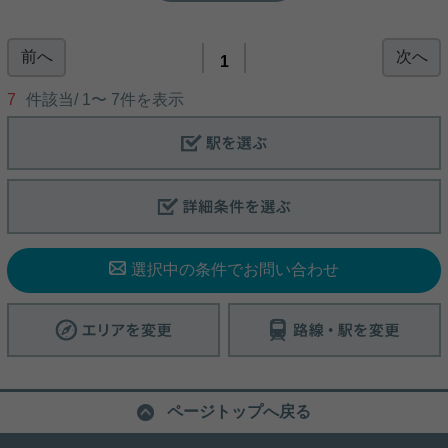
駅チカ☆南向きの２LDK☆楽器相談☆
前へ
次へ
1
千代田線根津駅から徒歩５分 楽器相談可能なお部屋
です 居室・リビングすべての窓が南側にあります。
7
件該当/
1
〜
7
件を表示
お部屋の使い方はあなた次第です この部屋に住んだ
らどんな暮らしになるのか、想像してみてください
是非一度、ご覧になってください ご興味のある方は
お気軽にお問い合わせください ご連絡お待ちしてお
写真(9)
ります
詳細を見る
選択中の条件でお問い合わせ
ページトップへ戻る