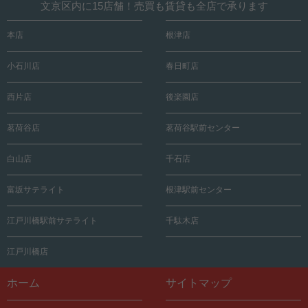
文京区内に15店舗！売買も賃貸も全店で承ります
本店
根津店
小石川店
春日町店
西片店
後楽園店
茗荷谷店
茗荷谷駅前センター
白山店
千石店
富坂サテライト
根津駅前センター
江戸川橋駅前サテライト
千駄木店
江戸川橋店
ホーム
サイトマップ