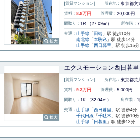
[賃貸マンション]
所在地：
東京都文京
賃料：
8.8
万円
管理費：
20,000円
間取り：
1R （27.09㎡）
所在階：
交通：
山手線
「
田端
」駅 徒歩10分
南北線
「
本駒込
」駅 徒歩14分
山手線
「
西日暮里
」駅 徒歩15分
エクスモーション西日暮里 
[賃貸マンション]
所在地：
東京都荒
賃料：
9.3
万円
管理費：
5,000円
間取り：
1K （32.04㎡）
所在階：
交通：
山手線
「
西日暮里
」駅 徒歩4分
千代田線
「
千駄木
」駅 徒歩10分
山手線
「
日暮里
」駅 徒歩13分