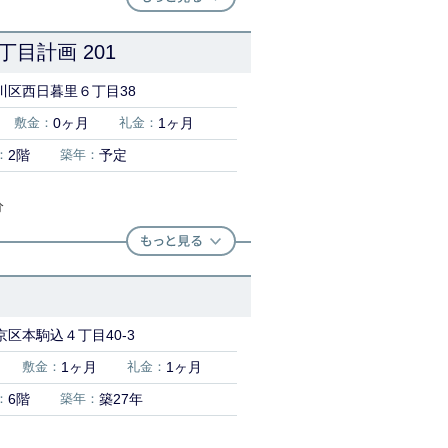
目計画 201
川区西日暮里６丁目38
敷金：
0ヶ月
礼金：
1ヶ月
：
2階
築年：
予定
分
区本駒込４丁目40-3
敷金：
1ヶ月
礼金：
1ヶ月
：
6階
築年：
築27年