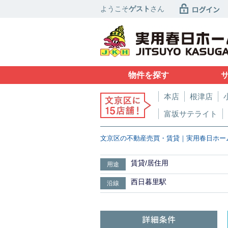
ようこそ
ゲスト
さん
物件を探す
本店
根津店
富坂サテライト
文京区の不動産売買・賃貸｜実用春日ホー
賃貸/居住用
用途
西日暮里駅
沿線