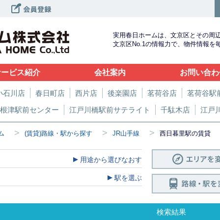
実用春日ホームは、文京区とその周
文京区No.1の情報力で、物件情報
サービス紹介
会社案内
お問い合わ
小石川店
春日町店
西片店
後楽園店
茗荷谷店
茗荷谷駅
根津駅前センター
江戸川橋駅前サテライト
千駄木店
江戸
>
>
>
ム
(賃貸)路線・駅から探す
JR山手線
西日暮里駅の賃貸
用途から選びなおす
駅を選ぶ
検索結果