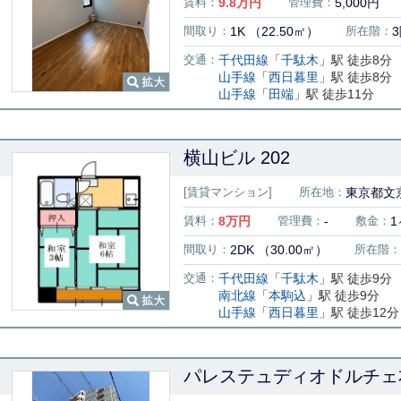
賃料：
9.8
万円
管理費：
5,000円
間取り：
1K （22.50㎡）
所在階：
交通：
千代田線
「
千駄木
」駅 徒歩8分
山手線
「
西日暮里
」駅 徒歩8分
山手線
「
田端
」駅 徒歩11分
横山ビル 202
[賃貸マンション]
所在地：
東京都文京
賃料：
8
万円
管理費：
-
敷金：
1
間取り：
2DK （30.00㎡）
所在階：
交通：
千代田線
「
千駄木
」駅 徒歩9分
南北線
「
本駒込
」駅 徒歩9分
山手線
「
西日暮里
」駅 徒歩12分
パレステュディオドルチェ本