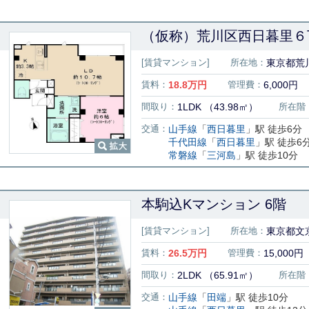
（仮称）荒川区西日暮里６丁
[賃貸マンション]
所在地：
東京都荒
賃料：
18.8
万円
管理費：
6,000円
間取り：
1LDK （43.98㎡）
所在階
交通：
山手線
「
西日暮里
」駅 徒歩6分
千代田線
「
西日暮里
」駅 徒歩6
常磐線
「
三河島
」駅 徒歩10分
本駒込Kマンション 6階
[賃貸マンション]
所在地：
東京都文京
賃料：
26.5
万円
管理費：
15,000円
間取り：
2LDK （65.91㎡）
所在階
交通：
山手線
「
田端
」駅 徒歩10分