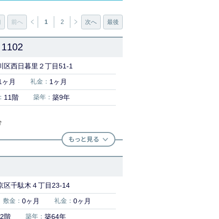
初
前へ
1
2
次へ
最後
102
川区西日暮里２丁目51-1
1ヶ月
礼金：
1ヶ月
：
11階
築年：
築9年
分
区千駄木４丁目23-14
敷金：
0ヶ月
礼金：
0ヶ月
2階
築年：
築64年