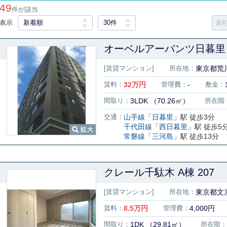
49
件が該当
表示
新着順
30件
最
オーベルアーバンツ日暮里 1
[賃貸マンション]
所在地：
東京都荒
賃料：
32
万円
管理費：
-
敷金：
間取り：
3LDK （70.26㎡）
所在階
交通：
山手線
「
日暮里
」駅 徒歩3分
千代田線
「
西日暮里
」駅 徒歩5
常磐線
「
三河島
」駅 徒歩13分
クレール千駄木 A棟 207
[賃貸マンション]
所在地：
東京都文京
賃料：
8.5
万円
管理費：
4,000円
間取り：
1DK （29.81㎡）
所在階：