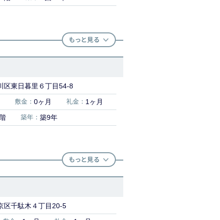
川区東日暮里６丁目54-8
敷金：
0ヶ月
礼金：
1ヶ月
8階
築年：
築9年
区千駄木４丁目20-5