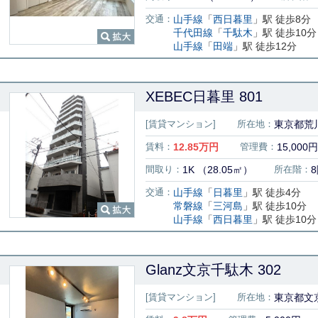
交通：
山手線
「
西日暮里
」駅 徒歩8分
千代田線
「
千駄木
」駅 徒歩10分
山手線
「
田端
」駅 徒歩12分
XEBEC日暮里 801
[賃貸マンション]
所在地：
東京都荒
賃料：
12.85
万円
管理費：
15,000円
間取り：
1K （28.05㎡）
所在階：
交通：
山手線
「
日暮里
」駅 徒歩4分
常磐線
「
三河島
」駅 徒歩10分
山手線
「
西日暮里
」駅 徒歩10分
Glanz文京千駄木 302
[賃貸マンション]
所在地：
東京都文京