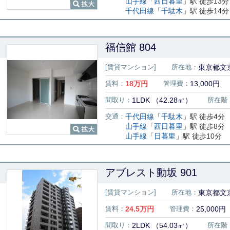
山手線
「
西日暮里
」駅 徒歩13分
千代田線
「
千駄木
」駅 徒歩14分
福信館 804
[賃貸マンション]
所在地：
東京都文京
賃料：
18
万円
管理費：
13,000円
間取り：
1LDK （42.28㎡）
所在階
交通：
千代田線
「
千駄木
」駅 徒歩4分
山手線
「
西日暮里
」駅 徒歩8分
山手線
「
日暮里
」駅 徒歩10分
アブレスト動坂 901
[賃貸マンション]
所在地：
東京都文京
賃料：
24.5
万円
管理費：
25,000円
間取り：
2LDK （54.03㎡）
所在階