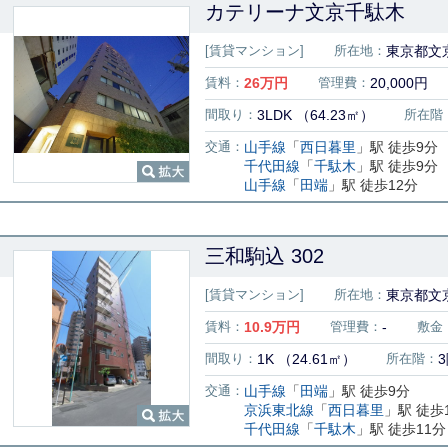
カテリーナ文京千駄木
[賃貸マンション]
所在地：
東京都文京
賃料：
26
万円
管理費：
20,000円
間取り：
3LDK （64.23㎡）
所在階
交通：
山手線
「
西日暮里
」駅 徒歩9分
千代田線
「
千駄木
」駅 徒歩9分
山手線
「
田端
」駅 徒歩12分
三和駒込 302
[賃貸マンション]
所在地：
東京都文京
賃料：
10.9
万円
管理費：
-
敷金
間取り：
1K （24.61㎡）
所在階：
交通：
山手線
「
田端
」駅 徒歩9分
京浜東北線
「
西日暮里
」駅 徒歩
千代田線
「
千駄木
」駅 徒歩11分