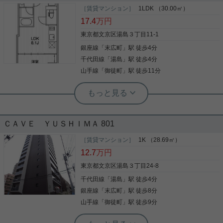
［賃貸マンション］
1LDK （30.00㎡）
17.4
万円
東京都文京区湯島３丁目11-1
銀座線
「
末広町
」駅 徒歩4分
千代田線
「
湯島
」駅 徒歩4分
山手線
「
御徒町
」駅 徒歩11分
実用春日ホーム 春日町店 堀江健太郎
嬉しい敷礼ゼロ！しかもフリーレント1
ヶ月分付きでオトクに！
ＣＡＶＥ ＹＵＳＨＩＭＡ 801
便利なスーパー「ピーコックストア 神田妻恋坂店」
まで219mです。共用部には宅配ボックス・ゴミ出
［賃貸マンション］
1K （28.69㎡）
し24時間OKなどが備わっておりとても充実してい
12.7
万円
ます。セキュリティ面は、TVインターホン・オート
ロックなど充実しているので、防犯対策もばっちり
東京都文京区湯島３丁目24-8
です。室内設備は洗面所独立・浴室乾燥機など豊富
千代田線
「
湯島
」駅 徒歩4分
写真(9)
に揃っており、過ごしやすいお部屋になっておりま
す。収納はクロゼット・シューズボックスなど豊富
銀座線
「
末広町
」駅 徒歩8分
詳細を見る
なので、衣類や履き物の整理がしやすく便利です。
山手線
「
御徒町
」駅 徒歩9分
お部屋探しも楽しく。文京区や銀座線末広町付近の
ことなら当社へご連絡下さい。経験豊富なスタッフ