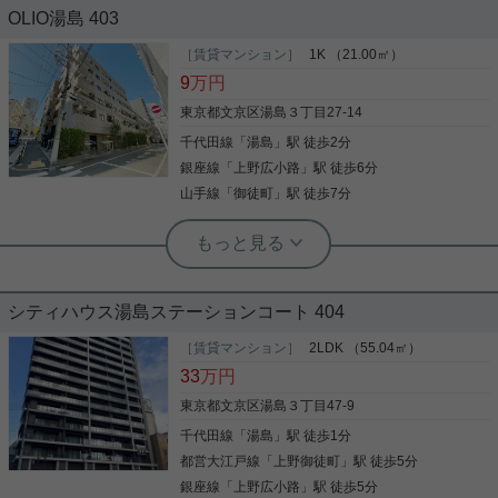
OLIO湯島 403
2021年7月築、ＲＣ造15階建て総戸数74戸のマンシ
ョンです。 東京メトロ千代田線・湯島駅より徒歩１
［賃貸マンション］
1K （21.00㎡）
分です。 さらに都営大江戸線・上野御徒町駅や東京
9
万円
メトロ銀座線・上野広小路駅などもご利用可能で、
交通の便が良好です。 防犯カメラ・オートロック・
東京都文京区湯島３丁目27-14
カラーモニター付きインターホンなど、セキュリテ
千代田線
「
湯島
」駅 徒歩2分
写真(9)
ィ良好です！ インターネット月額基本使用料無料で
す！ ペット飼育相談可！（小型犬又は猫一匹） 是非
銀座線
「
上野広小路
」駅 徒歩6分
詳細を見る
お問合せください！
山手線
「
御徒町
」駅 徒歩7分
後楽園店（実用後楽園ホーム株式会社） 志熊威望
【１K】バストイレ別・駅チカ分譲マ
ンション
シティハウス湯島ステーションコート 404
千代田線「湯島」駅から徒歩２分♪ 3駅3路線利用可
能なアクセス抜群のマンション「OLIO湯島」のご紹
［賃貸マンション］
2LDK （55.04㎡）
介です(^o^)/ 今回ご紹介するお部屋は6階、東向きの
33
万円
１Kです！ シンプル且つコンパクトな間取りです
が、 ・バストイレ別 ・クローゼット ・シューズ
東京都文京区湯島３丁目47-9
BOX など一人暮らしに嬉しい設備がそろっておりま
千代田線
「
湯島
」駅 徒歩1分
写真(9)
す！ また、モニター付きオートロックになってお
り、 女性の一人暮らしも安心です♪ ご連絡お待ちし
都営大江戸線
「
上野御徒町
」駅 徒歩5分
詳細を見る
ております！
銀座線
「
上野広小路
」駅 徒歩5分