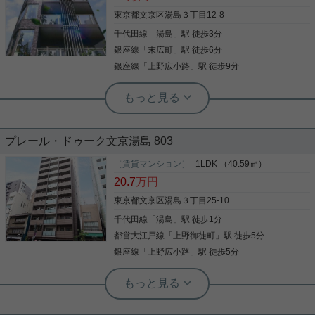
宅配ボックスをはじめ、 敷地内ゴミ捨て場など設備
充実 室内設備に関しましては ・バストイレ別、浴室
東京都文京区湯島３丁目12-8
乾燥機、温水洗浄便座完備！ ・グリル付きガスキッ
千代田線
「
湯島
」駅 徒歩3分
チンで料理好きの方にもおすすめ 現在お申し込み受
写真(9)
付中 内覧可能予定日など、詳細はお気軽にお問い合
銀座線
「
末広町
」駅 徒歩6分
わせくださいませ。
詳細を見る
銀座線
「
上野広小路
」駅 徒歩9分
根津駅前センター（実用根津ホーム株式会社 根津駅前センター） スタ
ッフ小西
設備充実！築浅1LDK
プレール・ドゥーク文京湯島 803
湯島駅徒歩３分に立地する築浅部兼『ウエルカーサ
［賃貸マンション］
1LDK （40.59㎡）
文京湯島』 とにかく設備面が充実しており、賃貸で
20.7
万円
は珍しい床暖房まで完備！ 築浅・駅近・設備充実と
三拍子揃った物件となっております。 詳細はお気軽
東京都文京区湯島３丁目25-10
にお問い合わせ下さい。 お待ちしております。
千代田線
「
湯島
」駅 徒歩1分
写真(9)
都営大江戸線
「
上野御徒町
」駅 徒歩5分
詳細を見る
銀座線
「
上野広小路
」駅 徒歩5分
実用春日ホーム 本店 砂子-
クロゼット フローリング バストイレ別
バルコニー ペット相談