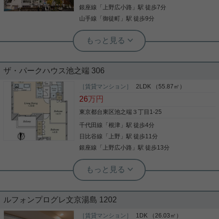
お気軽にお問い合わせくださいませ！
す。エレベーター2基付きです。こちら千代田線湯
銀座線
「
上野広小路
」駅 徒歩7分
詳細を見る
写真(9)
島近くに立地する賃貸住宅でなら、きっとあなたの
山手線
「
御徒町
」駅 徒歩9分
詳細を見る
希望しているライフスタイルを叶えることができる
でしょう。
実用春日ホーム 千石店 会田将弘
実用春日ホーム 富坂サテライト 板東翔
オートロック付きの駅近マンション！
☆設備新規入れ替え☆ 上野公園はお散
ザ・パークハウス池之端 306
歩コース
［賃貸マンション］
2LDK （55.87㎡）
湯島駅 １分のオートロック付きマンション！ オー
上野公園がお散歩コース！ 人気エリア湯島の物件。
26
万円
トロックとＴＶモニター付きインターホンが付いて
歴史ある「湯島ハイタウンＢ棟」をご紹介！ 特筆す
おりますので、 セキュリティ◎なマンションでござ
べきは、共用部の充実ぶり。エントランスを一歩入
東京都台東区池之端３丁目1-25
います。 また浴室乾燥機も付いておりますので、 雨
ると、なんと本格的なパン屋さんがお出迎え。忙し
の日でも生乾きの心配なし！ ご興味ございましたら
千代田線
「
根津
」駅 徒歩4分
い朝の朝食や、休日のランチを贅沢に彩ります。 総
お気軽にお問い合わせくださいませ！
戸数が多い物件ですが、エレベーターは4基を完
日比谷線
「
上野
」駅 徒歩11分
写真(9)
写真(9)
備。待ち時間のストレスを最小限に抑えた設計で
銀座線
「
上野広小路
」駅 徒歩13分
詳細を見る
す。 室内は新規で独立洗面台、トイレを入れ替え、
詳細を見る
モダンで清廉な空間に生まれ変わりました。 周辺に
根津駅前センター（実用根津ホーム株式会社 根津駅前センター） スタ
はスーパーやドラッグストアが点在し、さらに上野
ッフ小西
エリアまで徒歩圏内という驚きの好アクセス。保育
実用春日ホーム 千石店 会田将弘
上質な暮らしを叶える池之端の邸宅。
園や小学校も至近にあり、ファミリー層にも自信を
都営三田線千石駅A4番出口から徒歩1
持っておすすめできる住環境です。 実際のお部屋
分。 千石エリアを中心に賃貸・売買物
ルフォンプログレ文京湯島 1202
で、この利便性と美しさをぜひ体感してください。
件から事業用物件まで多数取り揃えて
お問い合わせを心よりお待ちしております♪
東京メトロ千代田線「根津」駅 徒歩4分の好立地。
［賃貸マンション］
1DK （26.03㎡）