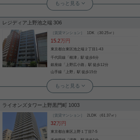
ッフ小西
2021年１０年フルリノベ済
レジディア上野池之端 306
閑静な立地 ヴィンテージマンション！！ 夜間オー
［賃貸マンション］
1DK （30.25㎡）
トロック付き！ 管理人が日勤でいますので管理体制
15.2
万円
の良い建物です。 閑静な立地で車両の通行が少ない
閑静な場所です。 広々としたエントランスは、 当時
東京都台東区池之端２丁目1-43
の高級感が今もなお残ります。 築年は経過していま
千代田線
「
根津
」駅 徒歩6分
すが、室内はフルリノベーション済。 お気軽にお問
写真(9)
い合わせください。
銀座線
「
上野広小路
」駅 徒歩12分
詳細を見る
山手線
「
上野
」駅 徒歩15分
根津駅前センター（実用根津ホーム株式会社 根津駅前センター） スタ
ッフ小西
新生活にオススメ
ライオンズタワー上野黒門町 1003
すぐ目の前は不忍池 上野公園至近の人気高級賃貸マ
［賃貸マンション］
2LDK （61.37㎡）
ンション 「レジディア上野池之端」 オートロック、
32
万円
宅配ボックスをはじめ、 敷地内ゴミ捨て場など設備
充実 室内設備に関しましては ・バストイレ別、浴室
東京都台東区上野１丁目7-5
乾燥機、温水洗浄便座完備！ ・グリル付きガスキッ