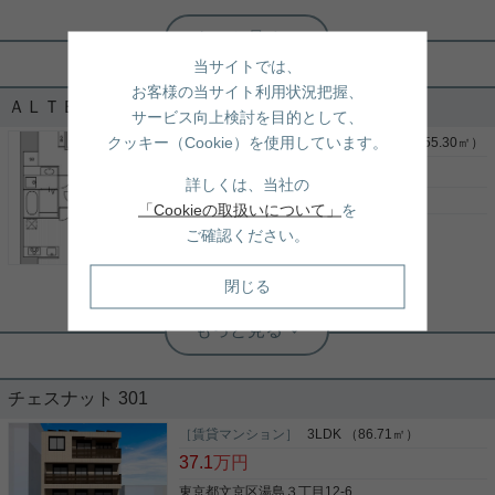
根津駅前センター（実用根津ホーム株式会社 根津駅前センター） スタ
ッフ小西
当サイトでは、
ホテルライクな分譲賃貸☆充実した
2LDKです☆
お客様の当サイト利用状況把握、
ＡＬＴＥＲＮＡ文京湯島 101
サービス向上検討を目的として、
クッキー（Cookie）を使用しています。
湯島駅前の分譲賃貸マンション ホテルライクな造り
［賃貸マンション］
1LDK＋1S(納戸) （55.30㎡）
でファミリー向けです 新築未入居物件で綺麗です 設
29.5
万円
備充実・防犯面安心なシティハウス湯島ステーショ
詳しくは、当社の
ンコート 是非一度、ご覧になってください ご興味の
東京都文京区湯島３丁目11-1
「Cookieの取扱いについて」
を
ある方はお気軽にお問い合わせ下さい ご連絡お待ち
銀座線
「
末広町
」駅 徒歩6分
ご確認ください。
しております
写真(9)
千代田線
「
湯島
」駅 徒歩8分
詳細を見る
山手線
「
御徒町
」駅 徒歩11分
閉じる
実用春日ホーム 西片店 ルームアドバイザー
バルコニー フローリング ベランダ ウ
ォークインクロゼット 洗髪洗面化粧台
チェスナット 301
収納はクロゼット・シューズボックスなど豊富なの
で、衣類や履き物の整理がしやすく便利です。室内
［賃貸マンション］
3LDK （86.71㎡）
設備は洗面所独立・浴室乾燥機などが揃っているの
37.1
万円
で、快適に過ごしやすいお部屋になります。マンシ
ョンの住人や関係者だけが入れるオートロック付き
東京都文京区湯島３丁目12-6