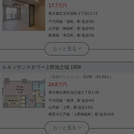
おります。他社の掲載物件もまとめて
こだわりポイント満載の湯島ハイタウンB棟。徒歩4
都心でありながら緑や文化を感じられる、文京区池
17.7
万円
ご紹介可能です！
分の場所に文京区立湯島小学校があります。収納は
之端アドレス。 ★高級感あふれるおすすめポイント
クロゼット・シューズボックスなど豊富なので、
★ ・床暖房・浴室乾燥・追焚機能など上質な設備 ・
東京都文京区湯島３丁目12-13
広々と空間を利用することも可能です。化粧品やス
大型テラス付きで開放感抜群の暮らし ・シューズイ
千代田線
「
湯島
」駅 徒歩3分
タイリング剤などをまとめて出し入れして、サッと
ンクローク・大容量収納あり ・キッチンにはディス
身支度を整えられる洗面化粧台を採用しています。
写真(9)
ポーザー・食洗機など高機能仕様 ゆとりある２LDK
山手線
「
御徒町
」駅 徒歩9分
写真(9)
自炊が多い方にはうれしいグリル付きとなっていま
でご家族や在宅ワーク重視の方に 文教エリアの落ち
詳細を見る
銀座線
「
末広町
」駅 徒歩5分
す。エレベーター2基付きです。こちら千代田線湯
詳細を見る
着いた街並みでワンランク上の暮らしを求める方に
島近くに立地する賃貸住宅でなら、きっとあなたの
おすすめでございます。
希望しているライフスタイルを叶えることができる
でしょう。
実用春日ホーム 富坂サテライト デヘスースパトリシオ恒樹
☆ペット飼育相談可能の物件！東向き
ルネッサンスタワー上野池之端 1908
のお部屋です☆
［賃貸マンション］
2LDK （51.63㎡）
本日は湯島のご物件を紹介！ 山手線、千代田線、銀
24.8
万円
座線と複数路線が使える立地！ ペット相談可能のマ
ンションです！ ☆お電話でのご相談もお気軽にくだ
東京都台東区池之端２丁目1-35
さいませ☆ 実用春日ホーム株式会社 富坂サテライ
千代田線
「
根津
」駅 徒歩4分
ト TEL：03-6866-1230
山手線
「
上野
」駅 徒歩13分
写真(9)
都営大江戸線
「
上野御徒町
」駅 徒歩14分
詳細を見る
根津駅前センター（実用根津ホーム株式会社 根津駅前センター） スタ
ッフ佐藤
実用春日ホーム 白山店 西野健太