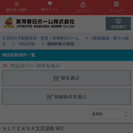
検討リスト
最近見た物件
メニュー
ログイン
>
文京区の不動産売買・賃貸｜実用春日ホーム
(賃貸)路線・駅から探
>
>
す
JR山手線
御徒町駅の賃貸
御徒町駅物件一覧
26
件該当/
1
〜
26
件を表示
ＡＬＴＥＲＮＡ文京湯島 902