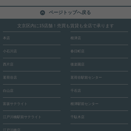
ページトップへ戻る
文京区内に15店舗！売買も賃貸も全店で承ります
本店
根津店
小石川店
春日町店
西片店
後楽園店
茗荷谷店
茗荷谷駅前センター
白山店
千石店
富坂サテライト
根津駅前センター
江戸川橋駅前サテライト
千駄木店
江戸川橋店