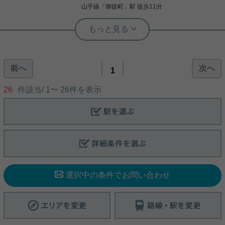
山手線
「
御徒町
」駅 徒歩11分
実用春日ホーム 本店 砂子-
千代田線 湯島駅 徒歩2分！インター
ネット無料物件♪
前へ
次へ
2015年12月築、鉄筋コンクリート造地上１０階建て
1
のマンションです。 東京メトロ千代田線・湯島駅よ
り徒歩6分です。 大通りより中に入った閑静な立地
26
件該当/
1
〜
26
件を表示
で住環境良好です。 オートロック、ＴＶモニター付
きインターホン、防犯カメラを完備しており、セキ
ュリティ良好です。 インターネット使用料無料！ 駐
写真(9)
輪場もございますので、自転車利用で生活の範囲が
広がります。 是非お問い合わせください。
詳細を見る
選択中の条件でお問い合わせ