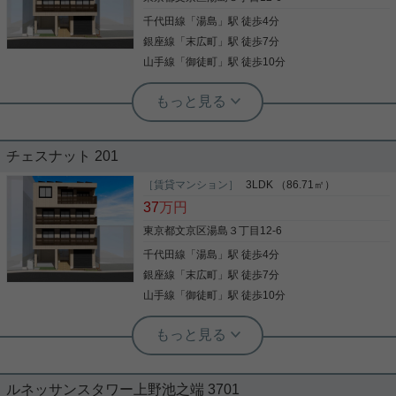
物件です。共用部には宅配ボックスがあるので、荷
千代田線
「
湯島
」駅 徒歩4分
写真(9)
物の受け取りのために早く帰宅する必要がありませ
ん。 お部屋探しなら、当社へお気軽にご相談くださ
銀座線
「
末広町
」駅 徒歩7分
詳細を見る
い。
山手線
「
御徒町
」駅 徒歩10分
実用春日ホーム 本店 スタッフ島倉
人気のヘーベルメゾンです。
チェスナット 201
今回ご紹介するのは、湯島駅徒歩4分の位置に建築
中の、 人気のヘーベルメゾンの新築です！！ 3ＬＤ
［賃貸マンション］
3LDK （86.71㎡）
Ｋの2部屋のお部屋です。 間取りの洋室10.6帖は、
37
万円
5.3帖×2部屋になります。 設備も充実しておりま
す。 先行申込受付中ですので、お気軽にお問い合わ
東京都文京区湯島３丁目12-6
せください！
千代田線
「
湯島
」駅 徒歩4分
写真(9)
銀座線
「
末広町
」駅 徒歩7分
詳細を見る
山手線
「
御徒町
」駅 徒歩10分
実用春日ホーム 本店 スタッフ島倉
人気のヘーベルメゾンです。
ルネッサンスタワー上野池之端 3701