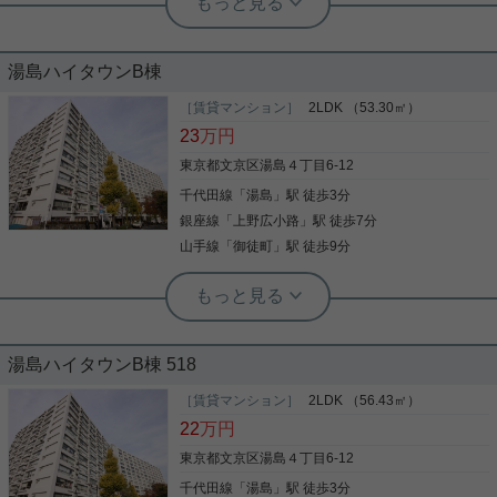
がお待ちしております。
実用春日ホーム 小石川店 スタッフ上田
☆駅から徒歩１分の人気の１Ｋ☆イン
湯島ハイタウンB棟
ターネット接続無料！
［賃貸マンション］
2LDK （53.30㎡）
設備・住環境ともにこだわりたい方におすすめ！ 8
23
万円
階ならではの開放感が魅力の1Kタイプ。 7.6帖のゆ
とりある洋室は家具の配置もしやすく、ウォークイ
東京都文京区湯島４丁目6-12
ンクローゼット付きで収納力もあります。 システム
千代田線
「
湯島
」駅 徒歩3分
キッチンや独立洗面台、浴室乾燥機、温水洗浄便座
など人気設備が充実しており、毎日を快適にお過ご
銀座線
「
上野広小路
」駅 徒歩7分
写真(9)
しいただけます。 さらに、オートロック・モニター
山手線
「
御徒町
」駅 徒歩9分
付きインターホン・防犯カメラなどセキュリティ面
詳細を見る
も安心。 宅配BOXやインターネット無料など、忙し
実用春日ホーム 千石店 会田将弘
い方に嬉しい設備も揃っています。 気になる点や類
都営三田線千石駅A4番出口から徒歩1
似物件などお気軽に【実用春日ホーム 小石川店】
実用春日ホーム 本店 砂子-
分。 千石エリアを中心に賃貸・売買物
へお問い合わせください！お待ちしております。
オートロック付きの駅近マンション！
件から事業用物件まで多数取り揃えて
湯島ハイタウンB棟 518
おります。他社の掲載物件もまとめて
こだわりポイント満載の湯島ハイタウンB棟。徒歩4
ご紹介可能です！
分の場所に文京区立湯島小学校があります。収納は
［賃貸マンション］
2LDK （56.43㎡）
湯島駅 １分のオートロック付きマンション！ オー
クロゼット・シューズボックスなど豊富なので、
22
万円
トロックとＴＶモニター付きインターホンが付いて
広々と空間を利用することも可能です。化粧品やス
おりますので、 セキュリティ◎なマンションでござ
タイリング剤などをまとめて出し入れして、サッと
東京都文京区湯島４丁目6-12
います。 また浴室乾燥機も付いておりますので、 雨
身支度を整えられる洗面化粧台を採用しています。
千代田線
「
湯島
」駅 徒歩3分
の日でも生乾きの心配なし！ ご興味ございましたら
写真(9)
自炊が多い方にはうれしいグリル付きとなっていま