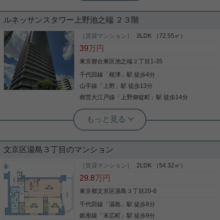
池之端のタワマン☆分譲賃貸１LDK☆
12階高層階☆ペット可☆1ＤＫ
ルネッサンスタワー上野池之端 ２３階
池之端のタワーマンション、分譲賃貸のお部屋です
［賃貸マンション］
3LDK （72.55㎡）
共用部にペット用の足洗い場があり便利♪ 東向き12
使いやすい１LDK 床暖房、食器洗浄乾燥機、浄水器
39
万円
階高層階の1ＤＫタイプ。 2020年の築浅で綺麗なマ
など設備充実 防犯カメラ、フロントサービス、フィ
ンションです。 ペット可 2口ガスキッチン 浴室乾燥
ットネス施設、モニター付きオートロックなど共用
東京都台東区池之端２丁目1-35
バストイレ別 クローゼット2つ ※一部の室内写真は
設備も充実 是非一度、ご覧になってください ご興味
千代田線
「
根津
」駅 徒歩4分
同間取り別部屋参考となります 設備の整ったお部屋
のある方はお気軽にお問い合わせください ご連絡お
です。 湯島駅徒歩3分の駅近で、コンビニ徒歩2分、
写真(9)
待ちしております
山手線
「
上野
」駅 徒歩13分
写真(9)
スーパー徒歩3分他 生活に安心、便利な住環境で
詳細を見る
都営大江戸線
「
上野御徒町
」駅 徒歩14分
す。 ご入居は9月上旬から可能。 気になる方は白山
詳細を見る
店までお問い合わせください。
根津駅前センター（実用根津ホーム株式会社 根津駅前センター） スタ
ッフ小西
池之端のタワマン☆分譲賃貸３LDK☆
文京区湯島３丁目のマンション
池之端のタワーマンション、分譲賃貸のお部屋です
［賃貸マンション］
2LDK （54.32㎡）
ファミリーに最適３LDKタイプ 床暖房、食器洗浄乾
29.8
万円
燥機、浄水器など設備充実 防犯カメラ、フロントサ
ービス、フィットネス施設、モニター付きオートロ
東京都文京区湯島３丁目20-6
ックなど共用設備も充実 是非一度、ご覧になってく
千代田線
「
湯島
」駅 徒歩8分
ださい ご興味のある方はお気軽にお問い合わせくだ
写真(9)
さい ご連絡お待ちしております
銀座線
「
末広町
」駅 徒歩9分