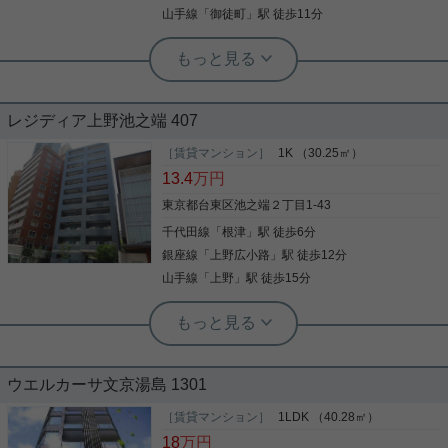
詳細を見る
山手線
「
御徒町
」駅 徒歩11分
実用春日ホーム 茗荷谷駅前センター 齊藤敏孝
エアコン バストイレ別 洗面所独立 玄
関収納 駅徒歩10分以内
レジディア上野池之端 407
この度は、当物件をご覧いただきありがとうござい
ます！ ☆良好な立地☆ ３駅２路線、いずれも徒歩１
［賃貸マンション］
1K （30.25㎡）
０分以内利用可能！ 最寄りの湯島駅迄は徒歩４分の
13.4
万円
近さです♪ ☆充実の室内設備☆ 便利なウォークイン
クローゼットや、三口ガスコンロが設置されていま
東京都台東区池之端２丁目1-43
す！ 冬に大活躍の床暖房、追い焚き機能付きです♪
千代田線
「
根津
」駅 徒歩6分
写真(9)
人気の角部屋で、築10年以内の綺麗な物件です！是
非お気軽にご連絡ください。 こだわりのある住まい
銀座線
「
上野広小路
」駅 徒歩12分
詳細を見る
を探している方、当社にお任せしませんか？豊富な
山手線
「
上野
」駅 徒歩15分
賃貸情報と地域情報をご提供しておりますので、ご
安心していただけます♪ご要望やご不明な点など、お
根津駅前センター（実用根津ホーム株式会社 根津駅前センター） スタ
気軽にご連絡ください(#^^#)
ッフ小西
新生活にオススメ
ウエルカーサ文京湯島 1301
すぐ目の前は不忍池 上野公園至近の人気高級賃貸マ
［賃貸マンション］
1LDK （40.28㎡）
ンション 「レジディア上野池之端」 オートロック、
18
万円