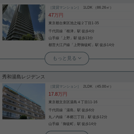
今回ご紹介するのは、湯島駅徒歩4分の位置に建築
中の、 人気のヘーベルメゾンの新築です！！ 3ＬＤ
［賃貸マンション］
1LDK （86.26㎡）
Ｋの2部屋のお部屋です。 間取りの洋室10.6帖は、
47
万円
5.3帖×2部屋になります。 設備も充実しておりま
す。 先行申込受付中ですので、お気軽にお問い合わ
東京都台東区池之端２丁目1-35
せください！
千代田線
「
根津
」駅 徒歩4分
写真(9)
山手線
「
上野
」駅 徒歩13分
詳細を見る
都営大江戸線
「
上野御徒町
」駅 徒歩14分
根津駅前センター（実用根津ホーム株式会社 根津駅前センター） スタ
ッフ小西
池之端のタワマン☆高層階が登場
秀和湯島レジデンス
池之端のタワーマンション、分譲賃貸のお部屋です
［賃貸マンション］
2LDK （45.00㎡）
眺望の良いお部屋が登場 床暖房、食器洗浄乾燥機、
17.8
万円
浄水器など設備充実 防犯カメラ、フロントサービ
ス、フィットネス施設、モニター付きオートロック
東京都文京区湯島４丁目11-16
など共用設備も充実 是非一度、ご覧になってくださ
千代田線
「
湯島
」駅 徒歩6分
い ご興味のある方はお気軽にお問い合わせください
写真(9)
ご連絡お待ちしております
丸ノ内線
「
本郷三丁目
」駅 徒歩12分
詳細を見る
山手線
「
御徒町
」駅 徒歩14分
根津駅前センター（実用根津ホーム株式会社 根津駅前センター） スタ