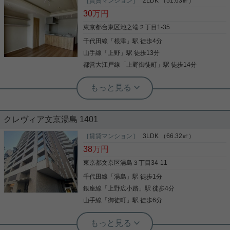
計しました！ ■ 都心を網羅するアクセスの良さ 複数
［賃貸マンション］
2LDK （51.63㎡）
駅・複数路線が利用可能で、大手町、霞ヶ関、新
30
万円
宿、東京駅など都内主要ビジネス街へダイレクトに
アクセスできます。自転車があれば秋葉原や上野、
東京都台東区池之端２丁目1-35
神田エリアもすぐの好立地です。 ■ 洗練された住空
千代田線
「
根津
」駅 徒歩4分
写真(9)
間と設備 シンプルかつモダンな内装デザインが魅
力。バストイレ別、システムキッチン、独立洗面
山手線
「
上野
」駅 徒歩13分
詳細を見る
台、浴室乾燥機など、日々の暮らしの質を高める充
都営大江戸線
「
上野御徒町
」駅 徒歩14分
実の機能が揃っています。（※お部屋の実際の仕様
に合わせて調整してください） ■ 安心・安全のセキ
根津駅前センター（実用根津ホーム株式会社 根津駅前センター） スタ
ュリティ オートロックや防犯カメラ、TVモニター付
ッフ佐藤
きインターホンを完備。夜間の一人歩きも安心な文
池之端のタワマン☆分譲賃貸2LDK☆
京区ならではの治安の良さも大きなメリットです。
【周辺環境】 周辺にはコンビニやミニスーパーはも
クレヴィア文京湯島 1401
ちろん、湯島天神や上野恩賜公園、こだわりの飲食
店やカフェも点在。平日の利便性だけでなく、休日
池之端のタワーマンション、分譲賃貸のお部屋です
［賃貸マンション］
3LDK （66.32㎡）
の散策も楽しめる贅沢なロケーションです。 気にな
使いやすい2LDK 床暖房、食器洗浄乾燥機、浄水器
38
万円
った方はお気軽にお問い合わせください。 ご連絡お
など設備充実 防犯カメラ、フロントサービス、フィ
待ちしております♪
ットネス施設、モニター付きオートロックなど共用
東京都文京区湯島３丁目34-11
設備も充実 是非一度、ご覧になってください ご興味
千代田線
「
湯島
」駅 徒歩1分
のある方はお気軽にお問い合わせください ご連絡お
写真(9)
待ちしております
銀座線
「
上野広小路
」駅 徒歩4分
詳細を見る
山手線
「
御徒町
」駅 徒歩6分
根津駅前センター（実用根津ホーム株式会社 根津駅前センター） スタ
ッフ佐藤