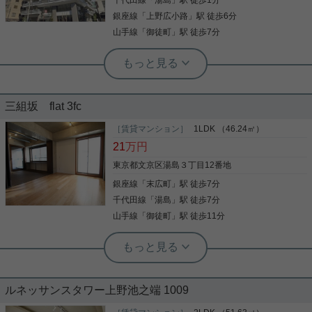
千代田線
「
湯島
」駅 徒歩1分
チンで料理好きの方にもおすすめ 申し込み受付中 内
写真(9)
覧可能予定日など、詳細はお気軽にお問い合わせく
銀座線
「
上野広小路
」駅 徒歩6分
ださいませ。
詳細を見る
山手線
「
御徒町
」駅 徒歩7分
根津駅前センター（実用根津ホーム株式会社 根津駅前センター） スタ
ッフ小西
《湯島駅徒歩1分》総戸数121戸のライ
オンズタワー上野黒門町
三組坂 flat 3fc
とにかく立地が最高!!! 千代田線『湯島駅』徒歩１分
［賃貸マンション］
1LDK （46.24㎡）
それも人気の分譲マンションのライオンズシリーズ
21
万円
から２ＬＤＫ物件のご紹介です。 北東角部屋でＬ字
型のバルコニーが付いています。 １０階のため日当
東京都文京区湯島３丁目12番地
たりは抜群です。 朝日を浴びる生活が約束されてい
銀座線
「
末広町
」駅 徒歩7分
ます。 風通しが良く開放感溢れる仕様となっていま
写真(9)
す。 滅多に募集に出ない人気のお部屋です。 分譲タ
千代田線
「
湯島
」駅 徒歩7分
イプのため賃貸マンションよりグレードの良い設備
詳細を見る
山手線
「
御徒町
」駅 徒歩11分
が整っています。 また、湯島だけでなく様々な路線
を使いやすい立地のため、都心へのアクセスも抜群
実用春日ホーム 富坂サテライト 板東翔
です。 ☆千代田線『湯島駅』徒歩１分 ☆銀座線『上
グッドデザイン金賞の設計事務所が設
野広小路駅』徒歩５分 ☆山手線『御徒町駅』徒歩６
計しました！
分 ☆大江戸線『上野御徒町』徒歩５分 ☆日比谷線
『仲御徒町駅』徒歩９分 お問い合わせをお待ちして
ルネッサンスタワー上野池之端 1009
おります！
グッドデザイン金賞の伊藤博之建築設計事務所が設