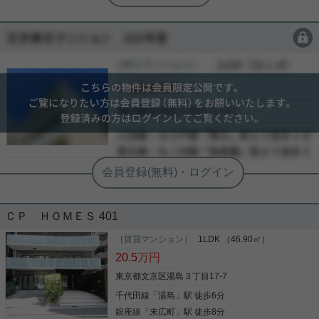
最上階角部屋☆駅チカ☆収納充実
3LDK☆
会員限定
会員限定
湯島駅から徒歩1分 二面バルコニーがついた角部屋
［賃貸マンション］
会員限定
（
会員限定
）
の3LDK それぞれの居室にウォークインクローゼッ
会員限定
ト 玄関にはシューズインクローゼットなど収納豊富
各部屋にエアコン設置済み 眺望と日当たりの良さを
会員限定
存分に味わってください 是非一度、ご覧になってく
-
ださい ご興味のある方はお気軽にお問い合わせくだ
-
写真(9)
さい ご連絡お待ちしております
-
詳細を見る
ＣＰ ＨＯＭＥＳ 401
［賃貸マンション］
1LDK （46.90㎡）
20.5
万円
東京都文京区湯島３丁目17-7
千代田線
「
湯島
」駅 徒歩6分
銀座線
「
末広町
」駅 徒歩8分