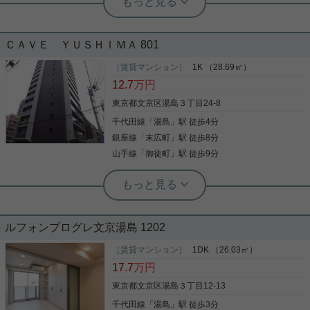
いるかと思います♪ 非常にオススメの物件ですので
嬉しい敷礼ゼロ！しかもフリーレント1
ぜひ御一考頂けると幸いです♪ また内見のご予約・
ヶ月分付きでオトクに！
ご質問等ございましたらお気軽にお問い合わせ下さ
いませ♪ 心よりお待ちしております(._.)
ＣＡＶＥ ＹＵＳＨＩＭＡ 801
便利なスーパー「ピーコックストア 神田妻恋坂店」
まで219mです。共用部には宅配ボックス・ゴミ出
［賃貸マンション］
1K （28.69㎡）
し24時間OKなどが備わっておりとても充実してい
12.7
万円
ます。セキュリティ面は、TVインターホン・オート
ロックなど充実しているので、防犯対策もばっちり
東京都文京区湯島３丁目24-8
です。室内設備は洗面所独立・浴室乾燥機など豊富
千代田線
「
湯島
」駅 徒歩4分
写真(9)
に揃っており、過ごしやすいお部屋になっておりま
す。収納はクロゼット・シューズボックスなど豊富
銀座線
「
末広町
」駅 徒歩8分
詳細を見る
なので、衣類や履き物の整理がしやすく便利です。
山手線
「
御徒町
」駅 徒歩9分
お部屋探しも楽しく。文京区や銀座線末広町付近の
ことなら当社へご連絡下さい。経験豊富なスタッフ
がお待ちしております。
実用春日ホーム 小石川店 スタッフ上田
☆駅から徒歩１分の人気の１Ｋ☆イン
ルフォンプログレ文京湯島 1202
ターネット接続無料！
［賃貸マンション］
1DK （26.03㎡）
設備・住環境ともにこだわりたい方におすすめ！ 8
17.7
万円
階ならではの開放感が魅力の1Kタイプ。 7.6帖のゆ
とりある洋室は家具の配置もしやすく、ウォークイ
東京都文京区湯島３丁目12-13
ンクローゼット付きで収納力もあります。 システム
千代田線
「
湯島
」駅 徒歩3分
キッチンや独立洗面台、浴室乾燥機、温水洗浄便座