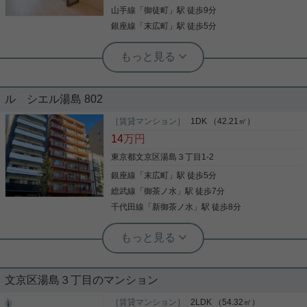
など人気設備が充実しており、毎日を快適にお過ご
山手線
「
御徒町
」駅 徒歩9分
写真(9)
しいただけます。 さらに、オートロック・モニター
銀座線
「
末広町
」駅 徒歩5分
付きインターホン・防犯カメラなどセキュリティ面
詳細を見る
も安心。 宅配BOXやインターネット無料など、忙し
い方に嬉しい設備も揃っています。 気になる点や類
似物件などお気軽に【実用春日ホーム 小石川店】
実用春日ホーム 本店 砂子-
実用春日ホーム 富坂サテライト デヘスースパトリシオ恒樹
へお問い合わせください！お待ちしております。
オートロック付きの駅近マンション！
☆ペット飼育相談可能の物件！東向き
ル シエル湯島 802
のお部屋です☆
［賃貸マンション］
1DK （42.21㎡）
湯島駅 １分のオートロック付きマンション！ オー
本日は湯島のご物件を紹介！ 山手線、千代田線、銀
14
万円
トロックとＴＶモニター付きインターホンが付いて
座線と複数路線が使える立地！ ペット相談可能のマ
おりますので、 セキュリティ◎なマンションでござ
ンションです！ ☆お電話でのご相談もお気軽にくだ
東京都文京区湯島３丁目1-2
います。 また浴室乾燥機も付いておりますので、 雨
さいませ☆ 実用春日ホーム株式会社 富坂サテライ
銀座線
「
末広町
」駅 徒歩5分
の日でも生乾きの心配なし！ ご興味ございましたら
ト TEL：03-6866-1230
お気軽にお問い合わせくださいませ！
総武線
「
御茶ノ水
」駅 徒歩7分
写真(9)
写真(9)
千代田線
「
新御茶ノ水
」駅 徒歩8分
詳細を見る
詳細を見る
根津駅前センター（実用根津ホーム株式会社 根津駅前センター） スタ
ッフ小西
実用春日ホーム 千石店 会田将弘
実用春日ホーム 白山店 西野健太
陽当たり良好な１DKタイプ
オートロック付きの駅近マンション！
12階高層階☆ペット可☆1ＤＫ
文京区湯島３丁目のマンション
４２㎡と結ったりとした１DKタイプ 収納も豊富で
［賃貸マンション］
2LDK （54.32㎡）