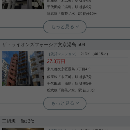
銀座線
「
末広町
」駅 徒歩8分
写真(9)
が勢揃い。忙しい毎日をサポートする機能的な仕様
で、スマートな都市生活を叶えます。高いセキュリ
千代田線
「
湯島
」駅 徒歩9分
詳細を見る
ティ性も備えているため、繁華街近くでありながら
総武線
「
御茶ノ水
」駅 徒歩10分
安心・快適にお過ごしいただけます。 気になった方
はお気軽にお問い合わせください。 ご連絡お待ちし
実用春日ホーム 富坂サテライト 板東翔
ております♪
【築2年未満×充実設備】「クラリティ
ア文京湯島」上野・御徒町を日常にす
る、洗練の築浅レジデンス。
ザ・ライオンズフォーシア文京湯島 504
文京区湯島のアドレスを纏う、築2年未満の築浅マ
ンション「クラリティア文京湯島」。 人気の「上
［賃貸マンション］
2LDK （46.15㎡）
野」駅・「御徒町」駅をはじめ、複数駅・複数路線
27.3
万円
が徒歩圏内という圧倒的なアクセスの良さが魅力で
す。周辺には都内屈指の賑わいを見せる歓楽街やグ
東京都文京区湯島３丁目4-9
ルメ街が広がり、外食やショッピング、お仕事帰り
銀座線
「
末広町
」駅 徒歩7分
写真(9)
のひとときを身軽に楽しめる贅沢なロケーションで
す。 建物には、日々の暮らしの質を高める充実の最
千代田線
「
湯島
」駅 徒歩5分
詳細を見る
新設備（※オートロック、宅配ボックス、システム
総武線
「
御茶ノ水
」駅 徒歩8分
キッチン、独立洗面台など）を完備。 一歩お部屋に
入れば、外の喧騒を感じさせないプライベートで上
実用春日ホーム 富坂サテライト 金子瑠茄
質な空間が広がります。利便性も、住み心地も、ス
フリーレント付きの築浅物件☆
テータスも妥協したくない方におすすめの洗練され
た物件です。 お気になられましたらお気軽にお問い
合わせください。 ご連絡お待ちしております。
三組坂 flat 3fc
6月末までの申込みで礼金が０となっている物件☆