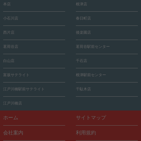
本店
根津店
小石川店
春日町店
西片店
後楽園店
茗荷谷店
茗荷谷駅前センター
白山店
千石店
富坂サテライト
根津駅前センター
江戸川橋駅前サテライト
千駄木店
江戸川橋店
ホーム
サイトマップ
会社案内
利用規約