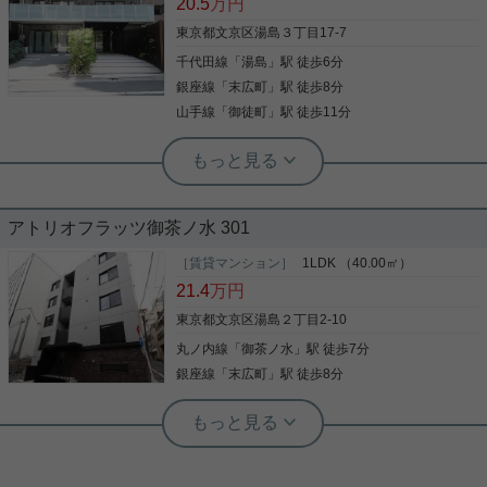
20.5
万円
備を備え付けています！収納はウォークインクロゼ
ット・シューズボックスなど豊富なので、広々と空
東京都文京区湯島３丁目17-7
間を利用することも可能です！生活する上でもっと
千代田線
「
湯島
」駅 徒歩6分
写真(9)
も大切な住環境！文京区エリアや千代田線湯島付近
であなたのライフスタイルに合ったお部屋をご紹介
銀座線
「
末広町
」駅 徒歩8分
詳細を見る
いたします(^o^)
山手線
「
御徒町
」駅 徒歩11分
実用春日ホーム 本店 砂子-
千代田線 湯島駅 徒歩2分！インター
ネット無料物件♪
アトリオフラッツ御茶ノ水 301
2015年12月築、鉄筋コンクリート造地上１０階建て
のマンションです。 東京メトロ千代田線・湯島駅よ
［賃貸マンション］
1LDK （40.00㎡）
り徒歩6分です。 大通りより中に入った閑静な立地
21.4
万円
で住環境良好です。 オートロック、ＴＶモニター付
きインターホン、防犯カメラを完備しており、セキ
東京都文京区湯島２丁目2-10
ュリティ良好です。 インターネット使用料無料！ 駐
丸ノ内線
「
御茶ノ水
」駅 徒歩7分
写真(9)
輪場もございますので、自転車利用で生活の範囲が
広がります。 是非お問い合わせください。
銀座線
「
末広町
」駅 徒歩8分
詳細を見る
実用春日ホーム 白山店 西野健太
角部屋・2面採光の1LDK！ネット・ビ
ューン読み放題が無料！