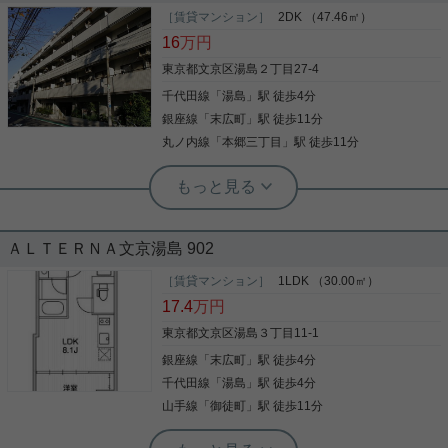
［賃貸マンション］
2DK （47.46㎡）
16
万円
東京都文京区湯島２丁目27-4
千代田線
「
湯島
」駅 徒歩4分
銀座線
「
末広町
」駅 徒歩11分
丸ノ内線
「
本郷三丁目
」駅 徒歩11分
根津駅前センター（実用根津ホーム株式会社 根津駅前センター） スタ
ッフ小西
★人気エリア湯島に位置する広々２
DK！
ＡＬＴＥＲＮＡ文京湯島 902
周辺環境に関しましては ★スーパー・コンビニ・ド
［賃貸マンション］
1LDK （30.00㎡）
ラッグストア等生活用品が充実♪ ★有名チェーン等
17.4
万円
飲食店が豊富♪ ★上野まで繰り出せばたくさんのお
店が有り休日のショッピングにもオススメ♪ 基本
東京都文京区湯島３丁目11-1
何でも揃います♪ 設備に関しましては ★バストイレ
銀座線
「
末広町
」駅 徒歩4分
別・独立洗面台完備♪ ★オートロック・モニター付
写真(9)
きインターホン完備で防犯面も安心♪ ★駐車場・駐
千代田線
「
湯島
」駅 徒歩4分
輪場もあります♪ 上記の内容で立地も湯島まで徒歩
詳細を見る
山手線
「
御徒町
」駅 徒歩11分
４分で路線も千代田線なので利便性が高いです♪ 設
備もお家賃と立地を考慮すれば十分なものになって
実用春日ホーム 春日町店 堀江健太郎