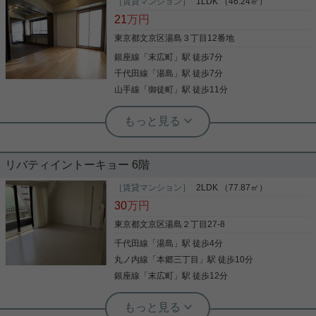
初期費用がお得になる物件です(^^)/ ペットや楽器の
［賃貸マンション］
1LDK （46.24㎡）
使用も相談可能となっております！ フリーレントも
21
万円
付いている物件ですので最初の賃料もかかりませ
ん！ 気になった方はお気軽にご連絡ください。 お問
東京都文京区湯島３丁目12番地
い合わせお待ちしております。
銀座線
「
末広町
」駅 徒歩7分
写真(9)
千代田線
「
湯島
」駅 徒歩7分
詳細を見る
山手線
「
御徒町
」駅 徒歩11分
実用春日ホーム 富坂サテライト 板東翔
グッドデザイン金賞の設計事務所が設
計しました！
リバティイントーキョー 6階
グッドデザイン金賞の伊藤博之建築設計事務所が設
計しました！ ■ 都心を網羅するアクセスの良さ 複数
［賃貸マンション］
2LDK （77.87㎡）
駅・複数路線が利用可能で、大手町、霞ヶ関、新
30
万円
宿、東京駅など都内主要ビジネス街へダイレクトに
アクセスできます。自転車があれば秋葉原や上野、
東京都文京区湯島２丁目27-8
神田エリアもすぐの好立地です。 ■ 洗練された住空
千代田線
「
湯島
」駅 徒歩4分
写真(9)
間と設備 シンプルかつモダンな内装デザインが魅
力。バストイレ別、システムキッチン、独立洗面
丸ノ内線
「
本郷三丁目
」駅 徒歩10分
詳細を見る
台、浴室乾燥機など、日々の暮らしの質を高める充
銀座線
「
末広町
」駅 徒歩12分
実の機能が揃っています。（※お部屋の実際の仕様
に合わせて調整してください） ■ 安心・安全のセキ
根津駅前センター（実用根津ホーム株式会社 根津駅前センター） スタ
ュリティ オートロックや防犯カメラ、TVモニター付
ッフ佐藤