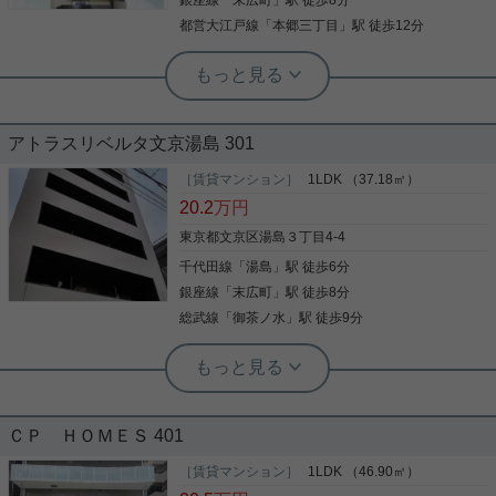
銀座線
「
末広町
」駅 徒歩8分
詳細を見る
都営大江戸線
「
本郷三丁目
」駅 徒歩12分
実用春日ホーム 本店 砂子-
★☆新築！フリーレント１ヶ月有り☆
湯島駅より徒歩５分！☆★
アトラスリベルタ文京湯島 301
2025年9月築、ＲＣ造10階建てのマンションです。
東京メトロ千代田線・湯島駅より徒歩５分です。 さ
［賃貸マンション］
1LDK （37.18㎡）
らに、大江戸線・本郷三丁目駅や銀座線・末広町駅
20.2
万円
もご利用可能で、交通の便が良好です。 食洗機、浴
室乾燥機が標準装備されていて、とても快適です！
東京都文京区湯島３丁目4-4
学区は湯島小学校・本郷台中学校です。 是非お問い
千代田線
「
湯島
」駅 徒歩6分
写真(9)
合わせください！
銀座線
「
末広町
」駅 徒歩8分
詳細を見る
総武線
「
御茶ノ水
」駅 徒歩9分
実用春日ホーム 本店 スタッフ島倉
閑静な住宅街・クオリティの高いアト
ラスシリーズ
ＣＰ ＨＯＭＥＳ 401
共用部にはゴミ出し24時間OK・宅配ボックスなど
様々な設備やサービスが揃っているので便利です！
［賃貸マンション］
1LDK （46.90㎡）
室内設備は浴室乾燥機・洗面化粧台など充実した設