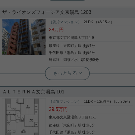
設備充実！築浅1LDK
ザ・ライオンズフォーシア文京湯島 1203
湯島駅徒歩３分に立地する築浅部兼『ウエルカーサ
［賃貸マンション］
2LDK （46.15㎡）
文京湯島』 とにかく設備面が充実しており、賃貸で
28
万円
は珍しい床暖房まで完備！ 築浅・駅近・設備充実と
三拍子揃った物件となっております。 詳細はお気軽
東京都文京区湯島３丁目4-9
にお問い合わせ下さい。 お待ちしております。
銀座線
「
末広町
」駅 徒歩7分
写真(9)
千代田線
「
湯島
」駅 徒歩5分
詳細を見る
総武線
「
御茶ノ水
」駅 徒歩8分
後楽園店（実用後楽園ホーム株式会社） 志熊威望
☆築浅ファミリーにおすすめマンショ
ン2LDK☆
ＡＬＴＥＲＮＡ文京湯島 101
ぜひ一度見ていただきたい、「ザ・ライオンズフォ
ーシア文京湯島」です。こだわりで選びたい方にお
［賃貸マンション］
1LDK＋1S(納戸) （55.30㎡）
すすめ。文京区エリアで住まいをお探しなら「ザ・
29.5
万円
ライオンズフォーシア文京湯島」。こちらはエレベ
ーター付きの物件です。共用部には宅配ボックスを
東京都文京区湯島３丁目11-1
設置しているため、急なお出かけや不在の際にも荷
銀座線
「
末広町
」駅 徒歩6分
写真(9)
物を受け取ることが可能です。室内設備は浴室乾燥
機・洗面所独立など充実した設備を備え付けていま
千代田線
「
湯島
」駅 徒歩8分
詳細を見る