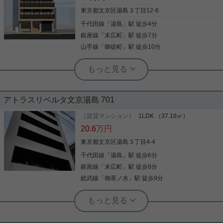
5.3帖×2部屋になります。 設備も充実しておりま
す。 先行申込受付中ですので、お気軽にお問い合わ
東京都文京区湯島３丁目12-6
せください！
千代田線
「
湯島
」駅 徒歩4分
写真(9)
銀座線
「
末広町
」駅 徒歩7分
詳細を見る
山手線
「
御徒町
」駅 徒歩10分
実用春日ホーム 本店 スタッフ島倉
人気のヘーベルメゾンです。
アトラスリベルタ文京湯島 701
今回ご紹介するのは、湯島駅徒歩4分の位置に建築
中の、 人気のヘーベルメゾンの新築です！！ 3ＬＤ
［賃貸マンション］
1LDK （37.18㎡）
Ｋの2部屋のお部屋です。 間取りの洋室10.6帖は、
20.6
万円
5.3帖×2部屋になります。 設備も充実しておりま
す。 先行申込受付中ですので、お気軽にお問い合わ
東京都文京区湯島３丁目4-4
せください！
千代田線
「
湯島
」駅 徒歩6分
写真(9)
銀座線
「
末広町
」駅 徒歩8分
詳細を見る
総武線
「
御茶ノ水
」駅 徒歩9分
実用春日ホーム 本店 スタッフ島倉
クオリティの高いアトラスシリーズ☆