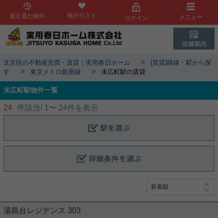
検討リスト
最近見た物件
メニュー
ログイン
>
文京区の不動産売買・賃貸｜実用春日ホーム
(賃貸)路線・駅から探
>
>
す
東京メトロ銀座線
末広町駅の賃貸
末広町駅物件一覧
24
件該当/
1
〜
24
件を表示
湯島台レジデンス 303