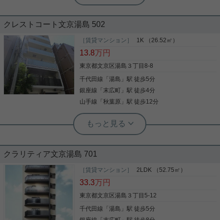
きインターホンを完備。夜間の一人歩きも安心な文
広々77㎡の2LDK☆最上階1フロア1世
京区ならではの治安の良さも大きなメリットです。
帯☆
【周辺環境】 周辺にはコンビニやミニスーパーはも
クレストコート文京湯島 502
ちろん、湯島天神や上野恩賜公園、こだわりの飲食
店やカフェも点在。平日の利便性だけでなく、休日
最上階1フロア1世帯で広めの2LDK 独立キッチン5
［賃貸マンション］
1K （26.52㎡）
の散策も楽しめる贅沢なロケーションです。 気にな
帖 リビングダイニング14.5帖 洋室は10帖、5.5帖
13.8
万円
った方はお気軽にお問い合わせください。 ご連絡お
2022年にフルリノベーションしています 是非一
待ちしております♪
度、ご覧になってください ご興味のある方はお気軽
東京都文京区湯島３丁目8-8
にお問い合わせください ご連絡お待ちしております
千代田線
「
湯島
」駅 徒歩5分
写真(9)
銀座線
「
末広町
」駅 徒歩4分
詳細を見る
山手線
「
秋葉原
」駅 徒歩12分
実用春日ホーム 白山店 山田諒人
3駅3路線利用可！ペット飼育可能物件♪
クラリティア文京湯島 701
3路線が徒歩圏内でアクセスのよい物件です！ 銀
座線『末広町』駅徒歩4分 千代田線『湯島』駅徒歩5
［賃貸マンション］
2LDK （52.75㎡）
分 丸ノ内線『御茶ノ水』駅徒歩９分 ◇8月上旬入居
33.3
万円
可能予定 気になる方は白山店までお問い合わせお待
ちしております！
東京都文京区湯島３丁目5-12
千代田線
「
湯島
」駅 徒歩5分
写真(9)