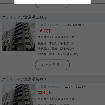
実用春日ホーム 富坂サテライト デヘスースパトリシオ恒樹
おります
詳細を見る
☆都心へのアクセス良好！千代田線と
銀座線の2駅使えます☆
クラリティア文京湯島 802
「ALTERNA文京湯島」のここがイチオシ。ピーコ
ックストア 神田妻恋坂店まで219mです。不在時で
［賃貸マンション］
1DK （25.06㎡）
も安心の、宅配ボックス付き物件です。セキュリテ
16.1
万円
ィ面は、TVインターホン・オートロックなど充実し
ているので、防犯対策もばっちりです。収納はクロ
東京都文京区湯島３丁目５番
ゼット・シューズボックスなど豊富なので、衣類や
銀座線
「
末広町
」駅 徒歩8分
写真(9)
履き物の整理がしやすく便利です。イチオシの専有
面積55.3平米のお部屋。文京区での住まい探しを当
千代田線
「
湯島
」駅 徒歩9分
詳細を見る
社スタッフがサポート致します。まずはご希望条件
総武線
「
御茶ノ水
」駅 徒歩10分
などをお申しつけください。それを元にお客様に合
ったお住まいをご紹介いたします。
実用春日ホーム 富坂サテライト 板東翔
上野・御徒町の歓楽街もすぐそこ！
「クラリティア文京湯島」で始める、
タイパ抜群の築浅都心ライフ。
クラリティア文京湯島 801
オンもオフもアクティブに動き回りたい方にイチオ
シの「クラリティア文京湯島」。 上野・御徒町エリ
［賃貸マンション］
2LDK （52.75㎡）
アの活気あふれる歓楽街・飲食店街が日常の生活圏
33.4
万円
になる、利便性抜群の立地です。遅い時間の帰宅や
外食にも困りません。 住戸内は築2年未満ならでは
東京都文京区湯島３丁目５番
の美しさと、暮らしをサポートする充実の先進設備