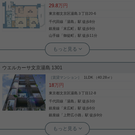
湯島駅 １分のオートロック付きマンション！ オー
共用部にペット用の足洗い場があり便利♪ 東向き12
荷物が多い方も安心 水回りもスッキリとしたお部屋
29.8
万円
トロックとＴＶモニター付きインターホンが付いて
階高層階の1ＤＫタイプ。 2020年の築浅で綺麗なマ
です。
おりますので、 セキュリティ◎なマンションでござ
ンションです。 ペット可 2口ガスキッチン 浴室乾燥
東京都文京区湯島３丁目20-6
います。 また浴室乾燥機も付いておりますので、 雨
バストイレ別 クローゼット2つ ※一部の室内写真は
の日でも生乾きの心配なし！ ご興味ございましたら
千代田線
「
湯島
」駅 徒歩8分
同間取り別部屋参考となります 設備の整ったお部屋
お気軽にお問い合わせくださいませ！
です。 湯島駅徒歩3分の駅近で、コンビニ徒歩2分、
写真(9)
銀座線
「
末広町
」駅 徒歩9分
写真(9)
写真(9)
スーパー徒歩3分他 生活に安心、便利な住環境で
詳細を見る
山手線
「
御徒町
」駅 徒歩11分
詳細を見る
す。 ご入居は9月上旬から可能。 気になる方は白山
詳細を見る
店までお問い合わせください。
実用春日ホーム 茗荷谷駅前センター 齊藤敏孝
エアコン バストイレ別 洗面所独立 玄
関収納 駅徒歩10分以内
ウエルカーサ文京湯島 1301
この度は、当物件をご覧いただきありがとうござい
ます！ ☆良好な立地☆ ３駅２路線、いずれも徒歩１
［賃貸マンション］
1LDK （40.28㎡）
０分以内利用可能！ 最寄りの湯島駅迄は徒歩４分の
18
万円
近さです♪ ☆充実の室内設備☆ 便利なウォークイン
クローゼットや、三口ガスコンロが設置されていま
東京都文京区湯島３丁目12-8
す！ 冬に大活躍の床暖房、追い焚き機能付きです♪
千代田線
「
湯島
」駅 徒歩3分
写真(9)
人気の角部屋で、築10年以内の綺麗な物件です！是
非お気軽にご連絡ください。 こだわりのある住まい
銀座線
「
末広町
」駅 徒歩6分
詳細を見る
を探している方、当社にお任せしませんか？豊富な
銀座線
「
上野広小路
」駅 徒歩9分
賃貸情報と地域情報をご提供しておりますので、ご
安心していただけます♪ご要望やご不明な点など、お
根津駅前センター（実用根津ホーム株式会社 根津駅前センター） スタ
気軽にご連絡ください(#^^#)
ッフ小西