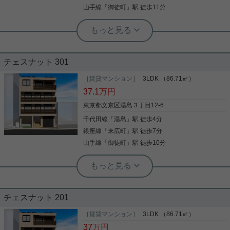
す。アクセスの良い徒歩7分の物件です。文京区エ
山手線
「
御徒町
」駅 徒歩11分
リアや銀座線末広町付近でお客様のご希望のお部屋
が見つかるまで、当社スタッフが全力でサポートさ
実用春日ホーム 西片店 ルームアドバイザー
せて頂きます。
バルコニー フローリング ベランダ ウ
ォークインクロゼット 洗髪洗面化粧台
チェスナット 301
収納はクロゼット・シューズボックスなど豊富なの
で、衣類や履き物の整理がしやすく便利です。室内
［賃貸マンション］
3LDK （86.71㎡）
設備は洗面所独立・浴室乾燥機などが揃っているの
37.1
万円
で、快適に過ごしやすいお部屋になります。マンシ
ョンの住人や関係者だけが入れるオートロック付き
東京都文京区湯島３丁目12-6
物件です。共用部には宅配ボックスがあるので、荷
千代田線
「
湯島
」駅 徒歩4分
写真(9)
物の受け取りのために早く帰宅する必要がありませ
ん。 お部屋探しなら、当社へお気軽にご相談くださ
銀座線
「
末広町
」駅 徒歩7分
詳細を見る
い。
山手線
「
御徒町
」駅 徒歩10分
実用春日ホーム 本店 スタッフ島倉
人気のヘーベルメゾンです。
チェスナット 201
今回ご紹介するのは、湯島駅徒歩4分の位置に建築
中の、 人気のヘーベルメゾンの新築です！！ 3ＬＤ
［賃貸マンション］
3LDK （86.71㎡）
Ｋの2部屋のお部屋です。 間取りの洋室10.6帖は、
37
万円