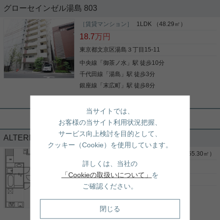
グローセインゼル湯島 803
［賃貸マンション］
1LDK （48.29㎡）
数が少ないペット可能の旭化成【アトラスシリー
18.7
万円
ズ】が 多路線利用できる便利な湯島駅に登場しまし
た！ 高台で閑静なエリアのアクセス便利な好立地！
東京都文京区湯島３丁目15-11
買い物はピーコックやハナマサが徒歩圏なので、と
中央線
「
御茶ノ水
」駅 徒歩10分
ても便利です。 良い生活を是非こちらのお部屋で！
千代田線
「
湯島
」駅 徒歩3分
写真(9)
銀座線
「
末広町
」駅 徒歩8分
詳細を見る
実用春日ホーム 本店 砂子-
当サイトでは、
★☆駅チカ徒歩3分☆南向き角部屋☆ウ
根津駅前センター（実用根津ホーム株式会社 根津駅前センター） スタ
お客様の当サイト利用状況把握、
オークインクローゼットあり☆★
ッフ佐藤
サービス向上検討を目的として、
ペット相談☆お子様可☆3路線利用可能
ALTERNA文京湯島 101
クッキー（Cookie）を使用しています。
☆
2010年8月築、鉄筋コンクリート（RC）造地上9階
建てのマンションです。 東京メトロ千代田線・湯島
［賃貸マンション］
1LDK＋1S(納戸) （55.30㎡）
駅より徒歩3分です。 さらに東京メトロ銀座線・末
詳しくは、当社の
29.5
万円
2022年築の新しめのマンションです 湯島天神や神
広町駅や、東京メトロ丸ノ内線・本郷三丁目駅な
「Cookieの取扱いについて」
を
田明神が近くにあります ペット相談可能 お子様のご
ど、複数路線ご利用可能で交通の便が良好です。 オ
東京都文京区湯島３丁目11-1
入居可能 いろいろな家族の形に対応可能なお部屋で
ご確認ください。
ートロック、防犯カメラ、宅配ボックスなど、セキ
銀座線
「
末広町
」駅 徒歩4分
す お部屋の使い方はあなた次第です この部屋に住ん
写真(9)
ュリティ良好です！ 物件周辺には、スーパー・コン
だらどんな暮らしになるのか、想像してみてくださ
ビニがあり、お買い物に便利です。 是非お問い合わ
千代田線
「
湯島
」駅 徒歩4分
詳細を見る
閉じる
い 是非一度、ご覧になってください ご興味のある方
せください！
写真(9)
はお気軽にお問い合わせください ご連絡お待ちして