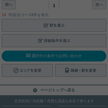
前へ
次へ
丸ノ内線｢御茶ノ水｣駅徒歩7分、銀座線｢末広町｣徒
1
歩8分！ 大通りから1本入った位置にあるため、静か
な環境です！ 礼金0と初期費用を抑えたい方には嬉
24
件該当/
1
〜
24
件を表示
しい！ カウンターキッチンに3口ガスコンロ、浴室
乾燥機、温水洗浄便座付きトイレ、 独立洗面台と設
備も充実しております！ インターネット無料・ビュ
写真(9)
ーン読み放題が無料！ 5月中旬からご入居可能！ こ
のお部屋のほか、4階にも空き有り！ ４階は4月下旬
詳細を見る
からご入居可能です！ オートロックもあり、セキュ
リティ面も安心！ 気になる方は白山店までお問い合
わせください。
選択中の条件でお問い合わせ
ページトップへ戻る
文京区内に15店舗！売買も賃貸も全店で承ります