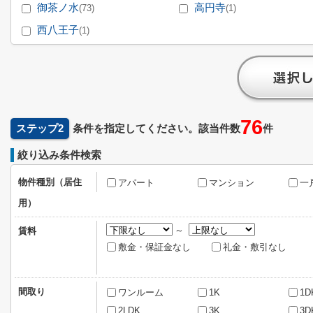
御茶ノ水
高円寺
(73)
(1)
西八王子
(1)
76
ステップ2
条件を指定してください。該当件数
件
絞り込み条件検索
物件種別（居住
アパート
マンション
一
用）
～
賃料
敷金・保証金なし
礼金・敷引なし
間取り
ワンルーム
1K
1D
2LDK
3K
3D