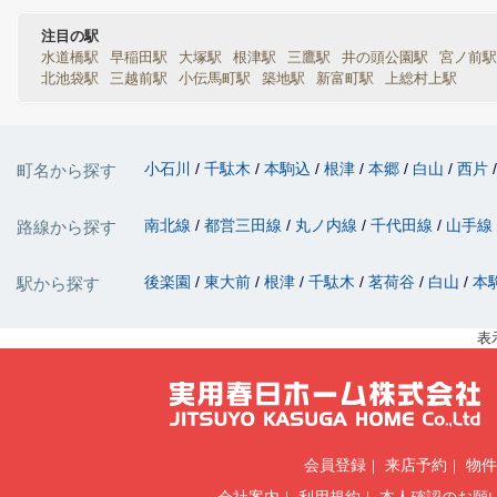
注目の駅
水道橋駅
早稲田駅
大塚駅
根津駅
三鷹駅
井の頭公園駅
宮ノ前駅
北池袋駅
三越前駅
小伝馬町駅
築地駅
新富町駅
上総村上駅
小石川
千駄木
本駒込
根津
本郷
白山
西片
町名から探す
南北線
都営三田線
丸ノ内線
千代田線
山手線
路線から探す
後楽園
東大前
根津
千駄木
茗荷谷
白山
本
駅から探す
表
会員登録
来店予約
物件