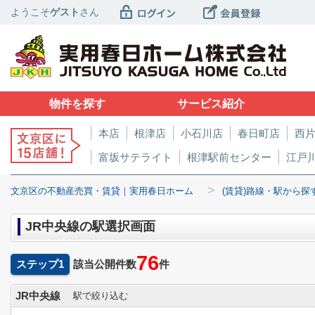
ようこそ
ゲスト
さん
物件を探す
サービス紹介
本店
根津店
小石川店
春日町店
西
富坂サテライト
根津駅前センター
江戸
>
文京区の不動産売買・賃貸｜実用春日ホーム
(賃貸)路線・駅から探
JR中央線の駅選択画面
76
ステップ1
該当公開件数
件
JR中央線
駅で絞り込む