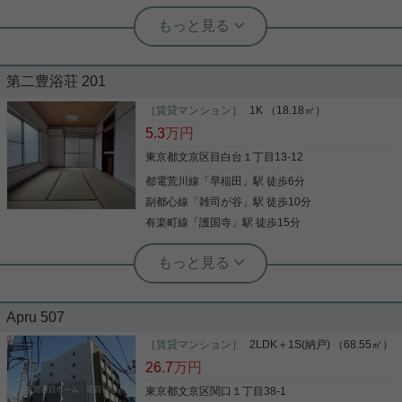
実用春日ホーム 富坂サテライト デヘスースパトリシオ恒樹
☆南向きに2部屋あります！小型犬や猫
の飼育可能☆
第二豊浴荘 201
徒歩5分の場所に文京区立関口台町小学校がありま
す。室内設備は洗面化粧台・浴室乾燥機などが揃っ
［賃貸マンション］
1K （18.18㎡）
ているので、快適に過ごしやすいお部屋になりま
5.3
万円
す。宅配業者が来たときに業者の人との接触をため
らうという方でも宅配ボックスがあるので、対面で
東京都文京区目白台１丁目13-12
会わずに荷物を受け取ることができます。セキュリ
都電荒川線
「
早稲田
」駅 徒歩6分
写真(9)
ティ面は、オートロック・TVインターホンなど充実
しているので安心して生活できます。マンションに
副都心線
「
雑司が谷
」駅 徒歩10分
詳細を見る
光回線を繋いでパソコンを使いやすくしました。文
有楽町線
「
護国寺
」駅 徒歩15分
京区エリアや有楽町線江戸川橋付近でのお部屋探し
は、当社にお任せください。お客様のニーズに合っ
実用春日ホーム 小石川店 谷口淳
たお部屋をご紹介させていただきます。
ガスコンロ設置可 敷金1ヶ月 エアコン
2駅利用可 南向き
Apru 507
自宅から2駅利用できる、利便性の高いアパートで
［賃貸マンション］
2LDK＋1S(納戸) （68.55㎡）
す。魅力溢れる角部屋は窓が多く風通しが良いの
で、満足いくと思います。バルコニーをご活用いた
26.7
万円
だけます。駐輪場付きのアパートです。住まい探し
東京都文京区関口１丁目38-1
の際には、実際に住んでみた時のことを想像しなが