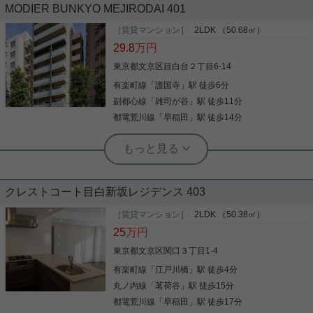
MODIER BUNKYO MEJIRODAI 401
2026年6月築の新築マンションをご紹介です☆ 護国
［賃貸マンション］
2LDK （50.68㎡）
寺駅徒歩6分！ 高階層、約70㎡の3LDKのお部屋で
す！ 食洗器や床暖房あり！ 敷金礼金0で、フリーレ
29.8
万円
ント2ヶ月あり！ 初期費用も抑えられます☆ 他のお
東京都文京区目白台２丁目6-14
部屋もご紹介可能でございます！ お気軽にお問い合
わせくださいませ！ ★お電話でのご相談もお気軽に
有楽町線
「
護国寺
」駅 徒歩6分
写真(9)
どうぞ★ 実用春日ホーム株式会社 茗荷谷店 TEL：
副都心線
「
雑司が谷
」駅 徒歩11分
03-6902-5021
詳細を見る
都電荒川線
「
早稲田
」駅 徒歩14分
実用春日ホーム 茗荷谷店 堀田枝里
新築2LDK☆全部屋南向き！
クレストコート目白新坂レジデンス 403
2026年6月築の新築マンションをご紹介です☆ 護国
寺駅徒歩6分！ 約50㎡の2LDKのお部屋です！ 全て
［賃貸マンション］
2LDK （50.38㎡）
のお部屋が南向き☆ 敷金礼金0で、フリーレント2ヶ
25
万円
月あり！ 初期費用も抑えられます☆ 他のお部屋もご
紹介可能でございます！ お気軽にお問い合わせくだ
東京都文京区関口３丁目1-4
さいませ！ ★お電話でのご相談もお気軽にどうぞ★
有楽町線
「
江戸川橋
」駅 徒歩4分
写真(9)
実用春日ホーム株式会社 茗荷谷店 TEL：03-6902-
5021
丸ノ内線
「
茗荷谷
」駅 徒歩15分
詳細を見る
都電荒川線
「
早稲田
」駅 徒歩17分