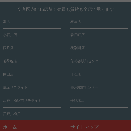
文京区内に15店舗！売買も賃貸も全店で承ります
本店
根津店
小石川店
春日町店
西片店
後楽園店
茗荷谷店
茗荷谷駅前センター
白山店
千石店
富坂サテライト
根津駅前センター
江戸川橋駅前サテライト
千駄木店
江戸川橋店
ホーム
サイトマップ