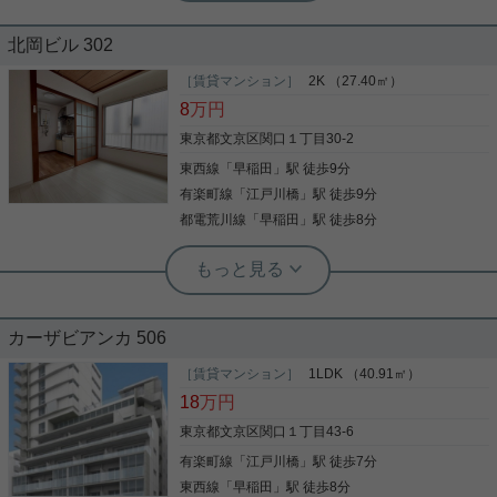
実用春日ホーム 江戸川橋店 秀野龍斗
角部屋２LDK・L字キッチンや追い炊
北岡ビル 302
き等、設備充実！
［賃貸マンション］
2K （27.40㎡）
有楽町線 護国寺駅迄徒歩5分！ 駐輪場1台付きの角
8
万円
部屋２ＬＤＫ！ 先行申し込み受け付け中です！
東京都文京区関口１丁目30-2
東西線
「
早稲田
」駅 徒歩9分
有楽町線
「
江戸川橋
」駅 徒歩9分
写真(9)
都電荒川線
「
早稲田
」駅 徒歩8分
詳細を見る
実用春日ホーム 小石川店 谷口淳
駅徒歩10分以内 冷房 システムキッチン
実用春日ホーム 茗荷谷店 堀田枝里
バルコニー 2沿線利用可
有楽町線護国寺駅最寄り☆南西向き、
2LDK！
カーザビアンカ 506
隣の生活音が気になりにくく、騒音によるストレス
を減らすことができる角部屋になっております。現
［賃貸マンション］
1LDK （40.91㎡）
護国寺駅徒歩5分の2LDKのお部屋をご紹介です☆ 洋
在空家となっておりますので、お早めのご入居が可
18
万円
室5.2帖は廊下を挟んで独立したお部屋で、 使いや
能となっております。バルコニー付きの物件で、用
すい間取りの2LDK！ キッチンもL字キッチンで調理
途に合わせて使用できます。2駅利用できる立地と
東京都文京区関口１丁目43-6
スペースがあり、 広々しており使いやすい☆ 角部
なっていて、アクセスが良いです。自分のライフス
有楽町線
「
江戸川橋
」駅 徒歩7分
屋、南西向きのお部屋です！ お気軽にお問い合わせ
写真(9)
タイルに必要なお住まいをお選びください。お住ま
くださいませ！ ★お電話でのご相談もお気軽にどう
い探しをサポートしてまいります。
東西線
「
早稲田
」駅 徒歩8分
詳細を見る