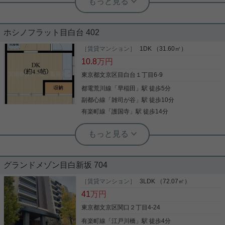
★☆駅チカ1DK☆眺望陽当たり良好☆
実用春日ホーム 千石店 会田将弘
分譲賃貸☆★
バルコニー エレベーター2基 クロゼッ
ト 駅徒歩5分以内 フローリング
ホシノフラット目白台 402
1985年10月築、ＳＲＣ造14階建ての分譲賃貸マン
ションです。 ・護国寺駅徒歩３分の好立地 ・大通り
［賃貸マンション］
1DK （31.60㎡）
都営三田線千石駅A4番出口から徒歩1分。 千石エリ
沿いで安心 ・9階部分で眺望陽当たり良好 ・キッチ
10.8
万円
アを中心に賃貸・売買物件から事業用物件まで多数
ンにはガスコンロシステムキッチン、オーブン付き
取り揃えております。他社の掲載物件もまとめてご
是非お問い合わせください！
東京都文京区目白台１丁目6-9
紹介可能です！
都電荒川線
「
早稲田
」駅 徒歩5分
写真(9)
副都心線
「
雑司が谷
」駅 徒歩10分
詳細を見る
写真(9)
有楽町線
「
護国寺
」駅 徒歩14分
詳細を見る
実用春日ホーム 茗荷谷店 松下諒平
駅徒歩10分以内 クロゼット フローリン
グ TVインターホン 冷房
グランドメゾン目白新坂 704
室内設備は浴室乾燥機・洗面化粧台など豊富に揃っ
ており、過ごしやすいお部屋になっております。宅
［賃貸マンション］
3LDK （72.07㎡）
配ボックスに荷物を預けられるので、配達時間に家
41
万円
で直接対応する必要はなく外出中や仕事中に時間を
気にする必要はありません。セキュリティ面は、TV
東京都文京区関口２丁目4-24
インターホン・オートロックなどを設置しているの
有楽町線
「
江戸川橋
」駅 徒歩4分
写真(9)
で安全面でも優れております。収納はクロゼット・