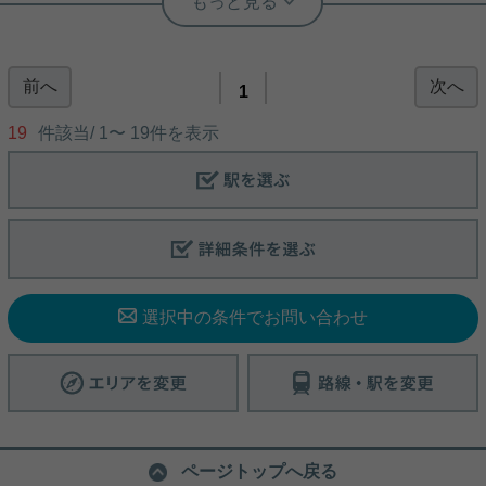
★メゾネットタイプの築浅マンション
♪★
前へ
次へ
〇LDK14.5帖のメゾネットタイプです(^^♪ 〇駐車場
1
無料♪ 〇必要最低限の設備はすべて揃っていま
す！ ご家族、カップルで住まわれる方におすすめ
19
件該当/
1
〜
19
件を表示
の物件です(^^)/♪ 内見予約、ご質問等ございました
らご連絡くださいませ！！
写真(9)
詳細を見る
選択中の条件でお問い合わせ
ページトップへ戻る