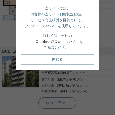
いかがでしょうか。室内設備は浴室乾燥機・洗面化
粧台などが揃っており、とても充実しています。共
東京都文京区目白台３丁目23-4
当サイトでは、
用部には宅配ボックスが付いているため、家で何時
有楽町線
「
護国寺
」駅 徒歩11分
写真(9)
間も待機する必要がありません。セキュリティ面
お客様の当サイト利用状況把握、
は、オートロック・TVインターホンなど充実してい
都電荒川線
「
早稲田
」駅 徒歩13分
詳細を見る
サービス向上検討を目的として、
るので、防犯対策もばっちりです。システムキッチ
都電荒川線
「
都電雑司ヶ谷
」駅 徒歩15分
クッキー（Cookie）を使用しています。
ン付きのマンションです。快適な生活を実現してく
れる要素の一つに、住まいというものがあるのだと
実用春日ホーム 富坂サテライト デヘスースパトリシオ恒樹
詳しくは、当社の
思います。当社に住まい探しのお手伝いをさせて下
☆1SDKに2人入居可能！外国籍の方も
さい。
「Cookieの取扱いについて」
を
相談出来ます☆
ご確認ください。
MODIER BUNKYO MEJIRODAI 802
便利なスーパー「ミニコープ目白台」まで320mで
閉じる
［賃貸マンション］
3LDK （70.00㎡）
す。洗面化粧台があると、朝の身支度もラクラクで
す。収納はクロゼット・シューズボックスなど豊富
40.3
万円
なので、広々と空間を利用することも可能です。2
東京都文京区目白台２丁目6-14
駅利用できる場所にあり、行き先に応じて乗車駅の
使い分けができます。魅力も多い賃貸物件はいかが
有楽町線
「
護国寺
」駅 徒歩6分
写真(9)
でしょうか。現在空家なので、すぐにご案内できま
副都心線
「
雑司が谷
」駅 徒歩11分
す。お部屋探しをするなら、当社にご連絡下さい。
詳細を見る
注目を集めている文京区エリアや有楽町線護国寺付
都電荒川線
「
早稲田
」駅 徒歩14分
近の賃貸情報を多数取り揃えております。
実用春日ホーム 茗荷谷店 堀田枝里
新築3LDK！高階層のお部屋です！