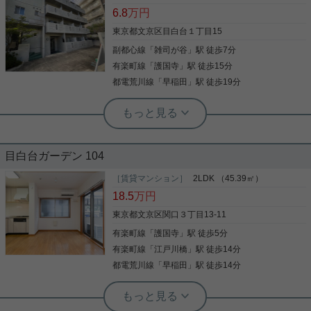
有楽町線江戸川橋駅周辺への引っ越しをお考えなら
ョンをご紹介☆ 充実した設備は食洗器や床暖房があ
6.8
万円
「グランドメゾン目白新坂」。日々の暮らしに便利
ります。 また現在キャンペーン中で敷金・礼金0
なminiピアゴ 音羽１丁目店(スーパー)まで4分で行け
で、フリーレント2ヶ月付き とってもお得です。 各
東京都文京区目白台１丁目15
ます。収納はシューズボックス・クロゼットなどが
居室も十分な広さ収納があり、ファミリーには最適
副都心線
「
雑司が谷
」駅 徒歩7分
備え付けられているので、衣類や日用品の収納に重
です。 是非一度ご覧下さい。
宝します。共用部には宅配ボックスが備え付けられ
写真(9)
有楽町線
「
護国寺
」駅 徒歩15分
写真(9)
ているため、好きなタイミングで荷物を受け取るこ
詳細を見る
都電荒川線
「
早稲田
」駅 徒歩19分
とができます。エアコン付きなので、室内の温度調
詳細を見る
整が簡単です。文京区エリアや有楽町線江戸川橋付
実用春日ホーム 富坂サテライト 板東翔
近での住まい選びは、当社にお任せください。当社
【目白台の閑静な高台に佇む】コンク
でなら、お客様に合ったお部屋がきっと見つかりま
リート打ち放しの洒落た外観×南東向き
す。
で日当たり・眺望良好な1K！
目白台ガーデン 104
■ スタイリッシュな住空間＆充実の設備 ・こだわり
派に人気のコンクリート打ち放しの外観デザイン。
［賃貸マンション］
2LDK （45.39㎡）
・南東向きで陽当り・通風・眺望ともに良好。 ・お
18.5
万円
手入れが楽なIHクッキングヒーター付きシステムキ
ッチン。 ・室内洗濯機置場、温水洗浄便座、エアコ
東京都文京区関口３丁目13-11
ンなど快適な設備が充実。 ■ ひとり暮らしを支える
有楽町線
「
護国寺
」駅 徒歩5分
写真(9)
安心のセキュリティ ・来訪者の顔が見えるTVモニタ
ー付きインターホンで防犯面も安心。 ■ オン・オフ
有楽町線
「
江戸川橋
」駅 徒歩14分
詳細を見る
どちらも快適なロケーション ・副都心線、有楽町
都電荒川線
「
早稲田
」駅 徒歩14分
線、JR山手線の3沿線が使えて通勤・通学至便。 ・
周辺は治安抜群の文教地区。緑豊かな公園も多く、
休日のお散歩も楽しめます。