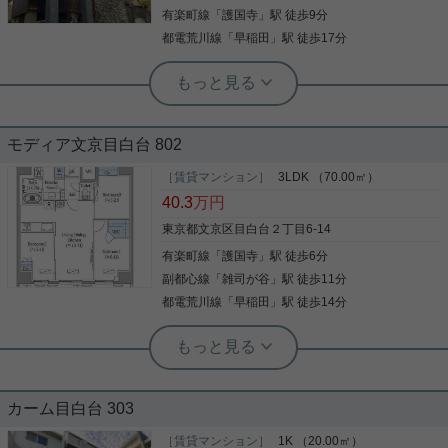
シューズボックスなど豊富なので、広々と空間を利
有楽町線
「
護国寺
」駅 徒歩9分
詳細を見る
用することも可能です。新しい日々を送るにふさわ
都電荒川線
「
早稲田
」駅 徒歩17分
しい、きれいな室内です。これから先、どんな暮ら
しを実現していきたいですか。新しい住まいでハリ
のある生活を送っていきましょう。お問い合わせも
お気軽にご連絡ください。
実用春日ホーム 茗荷谷店 堀田枝里
文京区の閑静な高台に佇む分譲マンシ
モディア文京目白台 802
ョン☆
［賃貸マンション］
3LDK （70.00㎡）
江戸川橋駅徒歩4分の分譲マンションをご紹介です
40.3
万円
☆ 70㎡以上の3LDK！ 床暖房や食洗器、ディスポー
ザー等、室内設備は分譲賃貸ならでは！！ 南向き、
東京都文京区目白台２丁目6-14
北向きにバルコニーあり！ 機械式駐車場も1台確保
有楽町線
「
護国寺
」駅 徒歩6分
されております☆ ※サイズはご確認ください。 お気
軽にお問い合わせくださいませ！ ★お電話でのご相
副都心線
「
雑司が谷
」駅 徒歩11分
写真(9)
談もお気軽にどうぞ★ 実用春日ホーム株式会社 茗
都電荒川線
「
早稲田
」駅 徒歩14分
荷谷店 TEL：03-6902-5021
詳細を見る
根津駅前センター（実用根津ホーム株式会社 根津駅前センター） スタ
ッフ小西
実用春日ホーム 春日町店 堀江健太郎
上質な暮らしを実現
文京区屈指の人気物件！しかもその中
でも人気の３LDK物件！
カーム目白台 303
教育の街文京区からファミリータイプの新築マンシ
［賃貸マンション］
1K （20.00㎡）