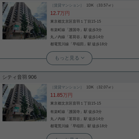
［賃貸マンション］
1DK （33.57㎡）
12.7
万円
東京都文京区音羽１丁目15-15
有楽町線
「
護国寺
」駅 徒歩3分
丸ノ内線
「
茗荷谷
」駅 徒歩14分
都電荒川線
「
早稲田
」駅 徒歩18分
実用春日ホーム 本店 砂子-
★☆駅チカ1DK☆眺望陽当たり良好☆
シティ音羽 906
分譲賃貸☆★
［賃貸マンション］
1DK （32.07㎡）
1985年10月築、ＳＲＣ造14階建ての分譲賃貸マン
11.85
万円
ションです。 ・護国寺駅徒歩３分の好立地 ・大通り
沿いで安心 ・9階部分で眺望陽当たり良好 ・キッチ
東京都文京区音羽１丁目15-15
ンにはガスコンロシステムキッチン、オーブン付き
有楽町線
「
護国寺
」駅 徒歩3分
是非お問い合わせください！
丸ノ内線
「
茗荷谷
」駅 徒歩14分
写真(9)
都電荒川線
「
早稲田
」駅 徒歩18分
詳細を見る
実用春日ホーム 本店 砂子-