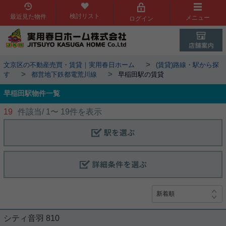
検討リスト
最近見た物件
メニュー
ログイン
>
文京区の不動産売買・賃貸｜実用春日ホーム
(賃貸)路線・駅から探
>
>
す
都営地下鉄都電荒川線
早稲田駅の賃貸
早稲田駅物件一覧
19
件該当/
1
〜
19
件を表示
シティ音羽 810