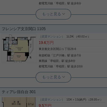
写真(9)
ぞ★ 実用春日ホーム株式会社 茗荷谷店 TEL：03-
都電荒川線
「
早稲田
」駅 徒歩9分
6902-5021
詳細を見る
実用春日ホーム 茗荷谷店 堀田枝里
江戸川橋駅最寄り☆東向き、1LDK！
根津駅前センター（実用根津ホーム株式会社 根津駅前センター） スタ
ッフ小西
在宅勤務の方にオススメの間取り
フレンシア文京関口 1105
江戸川橋駅徒歩7分の1LDKのお部屋をご紹介です☆
5階、東向きのお部屋！ リビングは約12帖、洋室も
［賃貸マンション］
1LDK （40.02㎡）
5.5帖！ ウォークインクローゼットもあり、 荷物が
19.6
万円
椿山荘に新江戸川公園、関口台公園など緑が多く 住
多い方には嬉しい間取りです☆ インターネットも無
み良い環境の目白台エリア。 3.4帖の洋室が自由な
料で利用が可能です！ 定期借家契約ですが、再契約
東京都文京区関口１丁目28-6
空間を生み出します。 是非お気軽にお問い合わせく
相談可能です☆ お気軽にお問い合わせくださいま
ださいませ！
有楽町線
「
江戸川橋
」駅 徒歩7分
写真(9)
せ！ ★お電話でのご相談もお気軽にどうぞ★ 実用春
日ホーム株式会社 茗荷谷店 TEL：03-6902-5021
東西線
「
早稲田
」駅 徒歩8分
詳細を見る
写真(9)
都電荒川線
「
早稲田
」駅 徒歩10分
詳細を見る
実用春日ホーム 春日町店 堀江健太郎
ペット飼育可！インターネット無料の
設備良好物件！
ティアレ目白台 301
有楽町線江戸川橋駅周辺への引っ越しをお考えなら
「フレンシア文京関口」。文京区エリアでの住まい
［賃貸マンション］
1DK＋1S(納戸) （28.05㎡）
なら、住み心地も快適な「フレンシア文京関口」は
9.5
万円