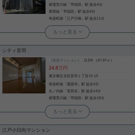
ら進めていくことが大事です。より良い住まいをご
都電荒川線
「
早稲田
」駅 徒歩4分
写真(9)
提供致します。
東西線
「
早稲田
」駅 徒歩9分
詳細を見る
有楽町線
「
江戸川橋
」駅 徒歩11分
実用春日ホーム 茗荷谷店 堀田枝里
築浅物件☆メゾネットタイプの
2SLDK！
シティ音羽
関口1丁目の2022年築の築浅物件をご紹介☆ 5階か
ら6階のメゾネットタイプのお部屋です！ 玄関には
［賃貸マンション］
2LDK （67.87㎡）
サービスルームがあり、 洋室にはウォークインクロ
24.8
万円
ーゼットあり！ 荷物が多い方には嬉しい間取りです
☆ 3口ガスコンロにグリル、浴室乾燥機に追焚機能
東京都文京区音羽１丁目15-15
等、 室内設備も充実しております！ エレベーターあ
有楽町線
「
護国寺
」駅 徒歩3分
写真(9)
り、宅配ボックスあり、 オートロックはもちろんつ
いております☆ お気軽にお問い合わせくださいま
丸ノ内線
「
茗荷谷
」駅 徒歩14分
詳細を見る
せ！ ★お電話でのご相談もお気軽にどうぞ★ 実用春
都電荒川線
「
早稲田
」駅 徒歩18分
日ホーム株式会社 茗荷谷店 TEL：03-6902-5021
実用春日ホーム 茗荷谷店 上村啓士
◆護国寺駅徒歩3分◆2LDKファミリー
タイプ
江戸小日向マンション
・護国寺駅徒歩３分の好立地 ・大通り沿いで安心 ・