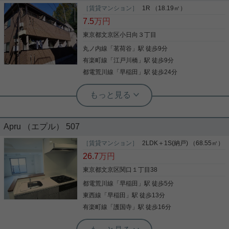
南西向き５階部分で陽当たり良好 ・システムキッチ
［賃貸マンション］
1R （18.19㎡）
ンには３口ガスコンロ付き お問い合わせをお待ちし
7.5
万円
ております♪
東京都文京区小日向３丁目
丸ノ内線
「
茗荷谷
」駅 徒歩9分
写真(9)
有楽町線
「
江戸川橋
」駅 徒歩9分
詳細を見る
都電荒川線
「
早稲田
」駅 徒歩24分
実用春日ホーム 江戸川橋店 小野寺悠
ネット無料！ 礼金も無し！
Apru （エプル） 507
今回の物件は江戸小日向マンション。 初期費用をお
得、かつ賃料もお得！ バストイレ別で、7.5万円切
［賃貸マンション］
2LDK＋1S(納戸) （68.55㎡）
ります！！ 防犯カメラ、モニター付きインターホン
26.7
万円
でセキュリティ面も○！ 1階ですが角部屋、南向きで
陽当たり、風通しも○！ 退去前の今からお早めにお
東京都文京区関口１丁目38
問い合わせください。
都電荒川線
「
早稲田
」駅 徒歩5分
写真(9)
東西線
「
早稲田
」駅 徒歩13分
詳細を見る
有楽町線
「
護国寺
」駅 徒歩16分
実用春日ホーム 本店 市原怜奈