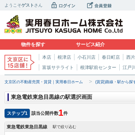
ようこそ
ゲスト
さん
物件を探す
サービス紹介
本店
根津店
小石川店
春日町店
西
富坂サテライト
根津駅前センター
江戸
>
文京区の不動産売買・賃貸｜実用春日ホーム
(賃貸)路線・駅から探
東急電鉄東急目黒線の駅選択画面
1
ステップ1
該当公開件数
件
東急電鉄東急目黒線
駅で絞り込む