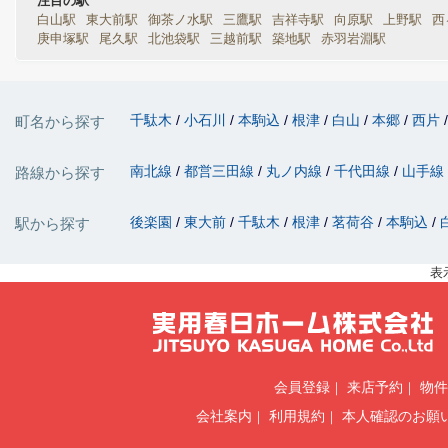
注目の駅
白山駅
東大前駅
御茶ノ水駅
三鷹駅
吉祥寺駅
向原駅
上野駅
西
庚申塚駅
尾久駅
北池袋駅
三越前駅
築地駅
赤羽岩淵駅
千駄木
小石川
本駒込
根津
白山
本郷
西片
町名から探す
南北線
都営三田線
丸ノ内線
千代田線
山手線
路線から探す
後楽園
東大前
千駄木
根津
茗荷谷
本駒込
駅から探す
表
会員登録
来店予約
物件
会社案内
利用規約
本人確認のお願