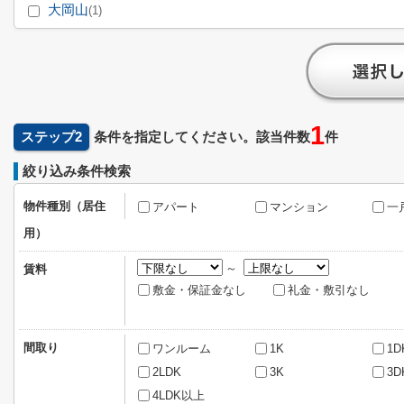
大岡山
(1)
1
ステップ2
条件を指定してください。該当件数
件
絞り込み条件検索
物件種別（居住
アパート
マンション
一
用）
～
賃料
敷金・保証金なし
礼金・敷引なし
間取り
ワンルーム
1K
1D
2LDK
3K
3D
4LDK以上