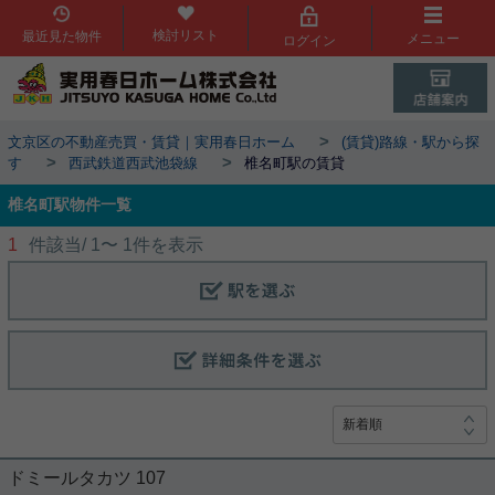
検討リスト
最近見た物件
メニュー
ログイン
>
文京区の不動産売買・賃貸｜実用春日ホーム
(賃貸)路線・駅から探
>
>
す
西武鉄道西武池袋線
椎名町駅の賃貸
椎名町駅物件一覧
1
件該当/
1
〜
1
件を表示
ドミールタカツ 107