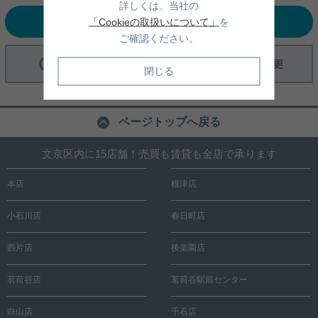
詳しくは、当社の
選択中の条件でお問い合わせ
「Cookieの取扱いについて」
を
ご確認ください。
閉じる
ページトップへ戻る
文京区内に15店舗！売買も賃貸も全店で承ります
本店
根津店
小石川店
春日町店
西片店
後楽園店
茗荷谷店
茗荷谷駅前センター
白山店
千石店