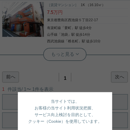
［賃貸マンション］
1K （16.10㎡）
7.5
万円
東京都豊島区西池袋５丁目22-17
有楽町線
「
要町
」駅 徒歩4分
山手線
「
池袋
」駅 徒歩14分
西武池袋線
「
椎名町
」駅 徒歩10分
実用春日ホーム 茗荷谷駅前センター 齊藤敏孝
3駅以上利用可 2沿線利用可 フローリン
グ クロゼット
前へ
次へ
☆立教大学至近☆女性限定マンション☆ バストイレ
1
別、室内洗濯機置き場完備！！ エアコン、IHコン
ロ、収納棚も備わっている当該物件！ 管理人も常駐
1
件該当/
1
〜
1
件を表示
になるので、セキュリティもしっかりしておりま
す！ 少しでも気になる方は、お気軽にお問い合わせ
当サイトでは、
ください！！
写真(9)
お客様の当サイト利用状況把握、
詳細を見る
サービス向上検討を目的として、
クッキー（Cookie）を使用しています。