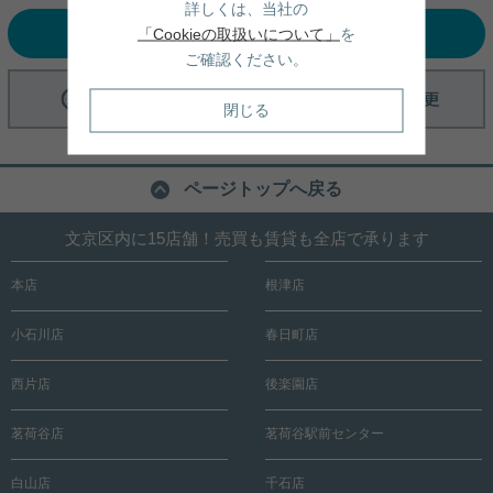
詳しくは、当社の
選択中の条件でお問い合わせ
「Cookieの取扱いについて」
を
ご確認ください。
閉じる
ページトップへ戻る
文京区内に15店舗！売買も賃貸も全店で承ります
本店
根津店
小石川店
春日町店
西片店
後楽園店
茗荷谷店
茗荷谷駅前センター
白山店
千石店