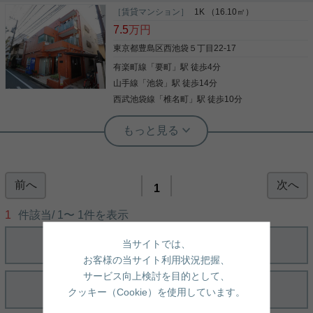
［賃貸マンション］
1K （16.10㎡）
7.5
万円
東京都豊島区西池袋５丁目22-17
有楽町線
「
要町
」駅 徒歩4分
山手線
「
池袋
」駅 徒歩14分
西武池袋線
「
椎名町
」駅 徒歩10分
実用春日ホーム 茗荷谷駅前センター 齊藤敏孝
3駅以上利用可 2沿線利用可 フローリン
グ クロゼット
前へ
次へ
☆立教大学至近☆女性限定マンション☆ バストイレ
1
別、室内洗濯機置き場完備！！ エアコン、IHコン
ロ、収納棚も備わっている当該物件！ 管理人も常駐
1
件該当/
1
〜
1
件を表示
になるので、セキュリティもしっかりしておりま
す！ 少しでも気になる方は、お気軽にお問い合わせ
当サイトでは、
ください！！
写真(9)
お客様の当サイト利用状況把握、
詳細を見る
サービス向上検討を目的として、
クッキー（Cookie）を使用しています。