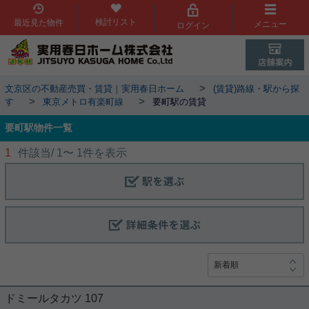
検討リスト
最近見た物件
メニュー
ログイン
>
文京区の不動産売買・賃貸｜実用春日ホーム
(賃貸)路線・駅から探
>
>
す
東京メトロ有楽町線
要町駅の賃貸
要町駅物件一覧
1
件該当/
1
〜
1
件を表示
ドミールタカツ 107