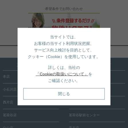
希望条件でお問い合わせ
当サイトでは、
お客様の当サイト利用状況把握、
サービス向上検討を目的として、
ページトップへ戻る
クッキー（Cookie）を使用しています。
文京区内に15店舗！売買も賃貸も全店で承ります
詳しくは、当社の
「Cookieの取扱いについて」
を
本店
根津店
ご確認ください。
小石川店
春日町店
閉じる
西片店
後楽園店
茗荷谷店
茗荷谷駅前センター
白山店
千石店