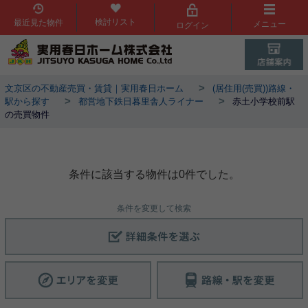
検討リスト
最近見た物件
メニュー
ログイン
>
文京区の不動産売買・賃貸｜実用春日ホーム
(居住用(売買))路線・
>
>
駅から探す
都営地下鉄日暮里舎人ライナー
赤土小学校前駅
の売買物件
赤土小学校前駅物件一覧
条件に該当する物件は0件でした。
条件を変更して検索