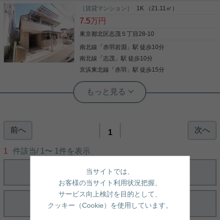
［賃貸マンション］
1K （21.11㎡）
7.5
万円
東京都北区志茂５丁目28-10
南北線
「
赤羽岩淵
」駅 徒歩10分
南北線
「
志茂
」駅 徒歩10分
京浜東北線
「
赤羽
」駅 徒歩15分
実用春日ホーム 富坂サテライト 板東翔
南北線「志茂」駅利用で都心へ直結。
赤羽駅も徒歩圏でマルチアクセスが叶
う快適ロケーション！
前へ
次へ
東京メトロ南北線「志茂」駅を利用すれば、飯田
1
橋・永田町・目黒方面へダイレクトにアクセス可
能！さらに、ビッグターミナル「赤羽」駅も生活圏
1
件該当/
1
〜
1
件を表示
内につき、行き先に応じた柔軟な路線使いが可能で
す。 駅周辺や志茂平和通り商店街にはスーパーやド
当サイトでは、
ラッグストア、個人商店が点在し、普段のお買い物
写真(9)
には困りません。休日には巨大な商業施設が集まる
お客様の当サイト利用状況把握、
赤羽エリアでショッピングやグルメを楽しめるのも
詳細を見る
サービス向上検討を目的として、
大きな魅力です。 近くには「荒川知水資料館
クッキー（Cookie）を使用しています。
（amuse知水）」や広大な荒川河川敷があり、ジョ
ギングや散歩、ピクニックなどを気軽に楽しめる緑