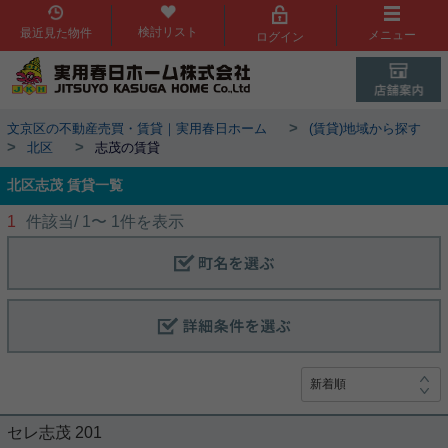
検討リスト
最近見た物件
メニュー
ログイン
>
文京区の不動産売買・賃貸｜実用春日ホーム
(賃貸)地域から探す
>
>
北区
志茂の賃貸
北区志茂 賃貸一覧
1
件該当/
1
〜
1
件を表示
セレ志茂 201