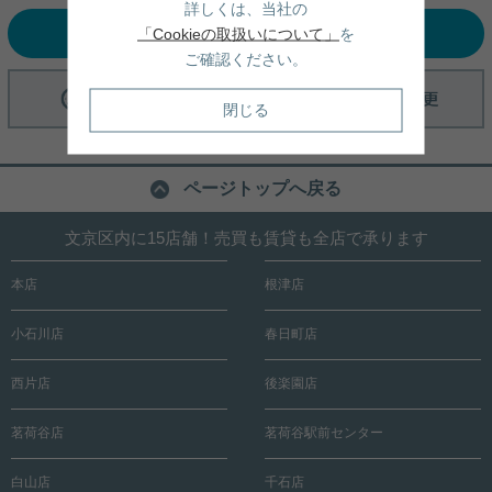
豊かで開放的な環境。落ち着いた住宅街で快適な暮
詳しくは、当社の
らしを叶えませんか？
選択中の条件でお問い合わせ
「Cookieの取扱いについて」
を
ご確認ください。
閉じる
ページトップへ戻る
文京区内に15店舗！売買も賃貸も全店で承ります
本店
根津店
小石川店
春日町店
西片店
後楽園店
茗荷谷店
茗荷谷駅前センター
白山店
千石店