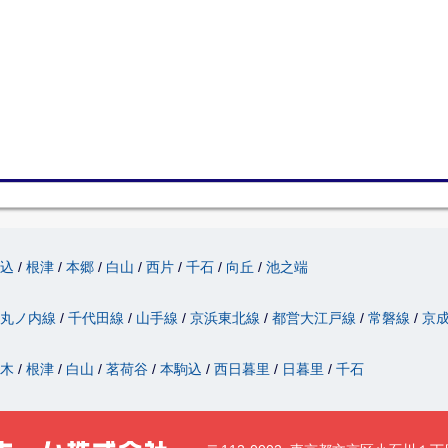
駒込
根津
本郷
白山
西片
千石
向丘
池之端
丸ノ内線
千代田線
山手線
京浜東北線
都営大江戸線
常磐線
京
駄木
根津
白山
茗荷谷
本駒込
西日暮里
日暮里
千石