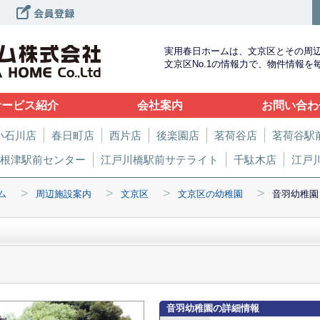
実用春日ホームは、文京区とその周
文京区No.1の情報力で、物件情報
サービス紹介
会社案内
お問い合わ
小石川店
春日町店
西片店
後楽園店
茗荷谷店
茗荷谷駅
根津駅前センター
江戸川橋駅前サテライト
千駄木店
江戸
>
>
>
>
ム
周辺施設案内
文京区
文京区の幼稚園
音羽幼稚園
音羽幼稚園の詳細情報