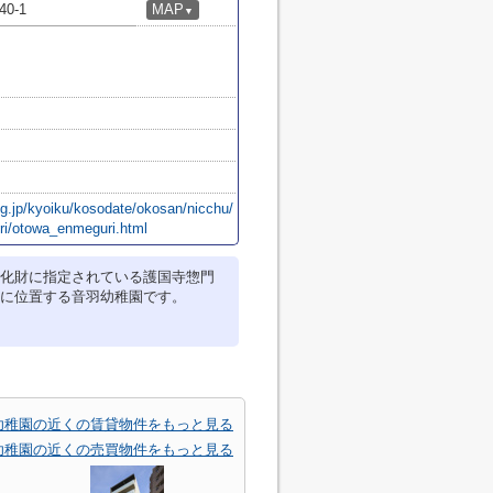
0-1
MAP
▼
lg.jp/kyoiku/kosodate/okosan/nicchu/
ri/otowa_enmeguri.html
化財に指定されている護国寺惣門
に位置する音羽幼稚園です。
幼稚園の近くの賃貸物件をもっと見る
幼稚園の近くの売買物件をもっと見る