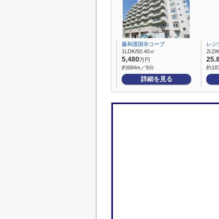
藤和護国寺コープ
レジ
1LDK/50.40㎡
2LD
5,480
25.
万円
約684m／9分
約18
詳細を見る