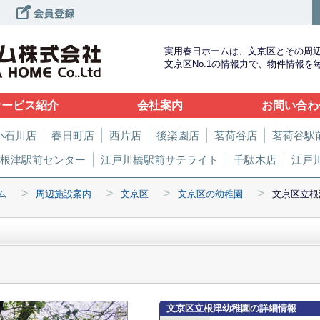
実用春日ホームは、文京区とその周
文京区No.1の情報力で、物件情報
サービス紹介
会社案内
お問い合わ
小石川店
春日町店
西片店
後楽園店
茗荷谷店
茗荷谷駅
根津駅前センター
江戸川橋駅前サテライト
千駄木店
江戸
>
>
>
>
ム
周辺施設案内
文京区
文京区の幼稚園
文京区立根
文京区立根津幼稚園の詳細情報