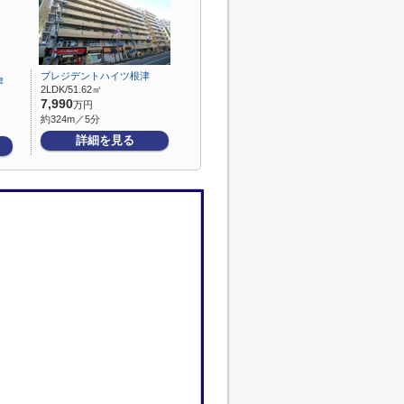
プレジデントハイツ根津
津
2LDK/51.62㎡
7,990
万円
約324m／5分
詳細を見る