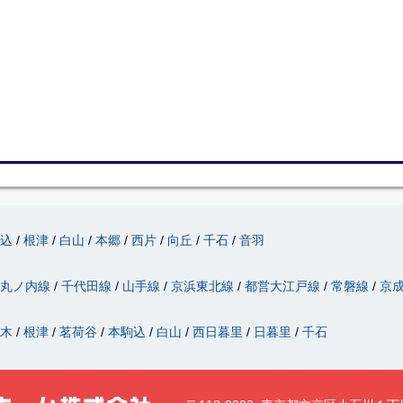
駒込
根津
白山
本郷
西片
向丘
千石
音羽
丸ノ内線
千代田線
山手線
京浜東北線
都営大江戸線
常磐線
京
駄木
根津
茗荷谷
本駒込
白山
西日暮里
日暮里
千石