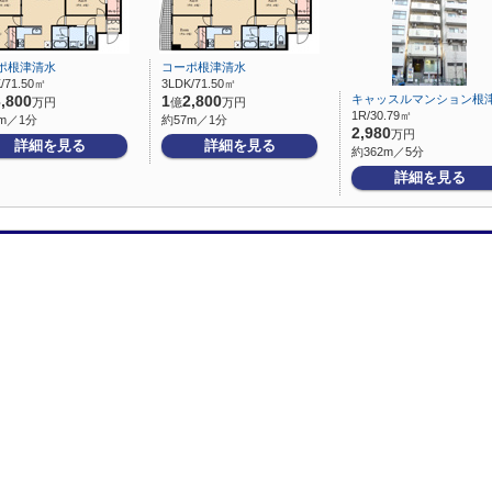
ポ根津清水
コーポ根津清水
/71.50㎡
3LDK/71.50㎡
キャッスルマンション根
3,800
1
2,800
万円
億
万円
1R/30.79㎡
m／1分
約57m／1分
2,980
万円
詳細を見る
詳細を見る
約362m／5分
詳細を見る