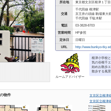
所在地
東京都文京区根津１丁目1
千代田線 根津駅
交通
京王井の頭線 駒場東大
千代田線 千駄木駅
電話
03-3828-8703
営業時間
HP参照
定休日
日曜日
URL
http://www.bunkyo-tky.ed
根津小学校と
気の谷根千エ
始めお散歩エ
散歩する風景
ルームアドバイザー
の物件
文京区立根津
文京区立根津