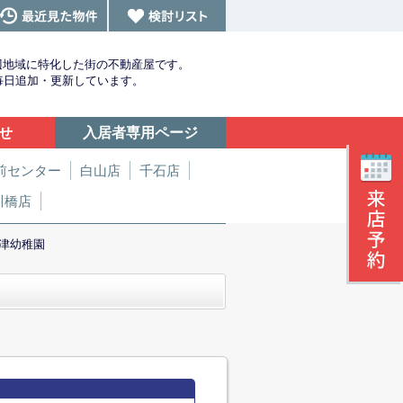
辺地域に特化した街の不動産屋です。
を毎日追加・更新しています。
せ
入居者専用ページ
前センター
白山店
千石店
川橋店
津幼稚園