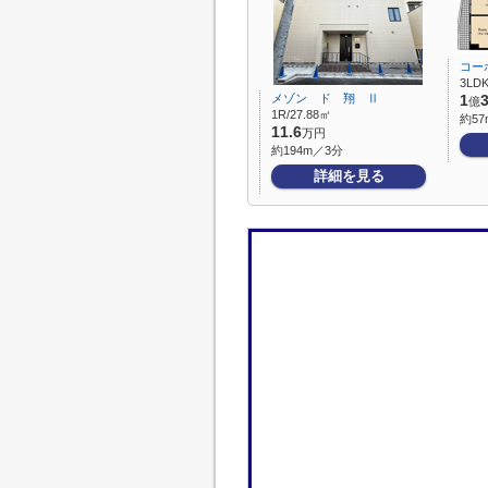
コー
3LDK
メゾン ド 翔 Ⅱ
1
億
1R/27.88㎡
約57
11.6
万円
約194m／3分
詳細を見る