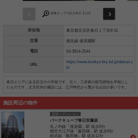
前
次
画像タップで拡大表示【
1
/2】
所在地
東京都文京区春日１丁目9-31
交通
南北線 後楽園駅
電話
03-3814-2544
https://www.bunkyo-tky.ed.jp/daisan-j
URL
h/
春日エリアにある区立の小学校です。元々、三井家の邸宅跡地を学校にし
たものです。文京区内の施設には、江戸時代から繋がるお話が多いです。
施設周辺の物件
賃貸｜マンション
パークキューブ春日安藤坂
丸ノ内線「後楽園」駅 徒歩9分
都営大江戸線「飯田橋」駅 徒歩9分
総武線「飯田橋」駅 徒歩12分