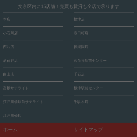
文京区内に15店舗！売買も賃貸も全店で承ります
本店
根津店
小石川店
春日町店
西片店
後楽園店
茗荷谷店
茗荷谷駅前センター
白山店
千石店
富坂サテライト
根津駅前センター
江戸川橋駅前サテライト
千駄木店
江戸川橋店
ホーム
サイトマップ