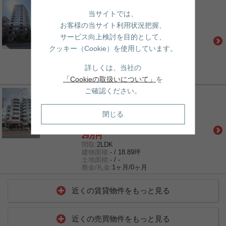
賃貸｜マンション
パークキューブ春日安藤坂
当サイトでは、
丸ノ内線「後楽園」駅 徒歩9分
お客様の当サイト利用状況把握、
都営大江戸線「飯田橋」駅 徒歩9分
サービス向上検討を目的として、
総武線「飯田橋」駅 徒歩12分
35.7万円
クッキー（Cookie）を使用しています。
間取:
3LDK
建物面積:
- / 20.85坪
詳しくは、当社の
土地面積:
- / -
敷金/礼金:
1ヶ月/1ヶ月
「Cookieの取扱いについて」
を
ご確認ください。
賃貸｜マンション
ホワイトパレス
丸ノ内線「後楽園」駅 徒歩8分
閉じる
都営大江戸線「春日」駅 徒歩9分
都営三田線「春日」駅 徒歩9分
29万円
間取:
2LDK
建物面積:
- / 18.89坪
土地面積:
- / -
敷金/礼金:
1ヶ月/0ヶ月
近くの賃貸物件をもっと見る
近くの売買物件をもっと見る