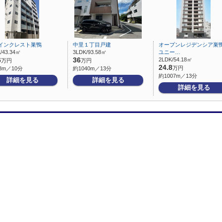
インクレスト巣鴨
中里１丁目戸建
オープンレジデンシア巣
/43.34㎡
3LDK/93.58㎡
ユニー…
6
36
2LDK/54.18㎡
万円
万円
24.8
万円
8m／10分
約1040m／13分
約1007m／13分
詳細を見る
詳細を見る
詳細を見る