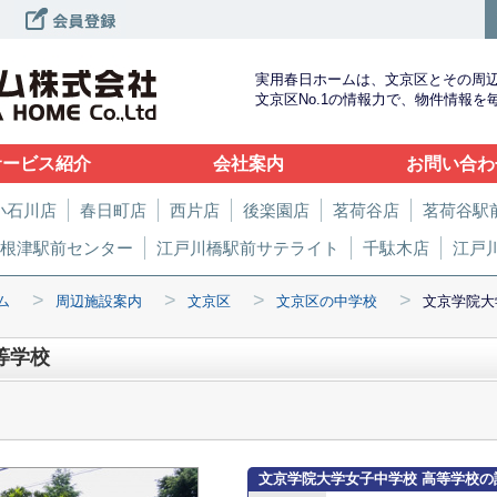
実用春日ホームは、文京区とその周
文京区No.1の情報力で、物件情報
サービス紹介
会社案内
お問い合わ
小石川店
春日町店
西片店
後楽園店
茗荷谷店
茗荷谷駅
根津駅前センター
江戸川橋駅前サテライト
千駄木店
江戸
>
>
>
>
ム
周辺施設案内
文京区
文京区の中学校
文京学院大
等学校
文京学院大学女子中学校 高等学校の