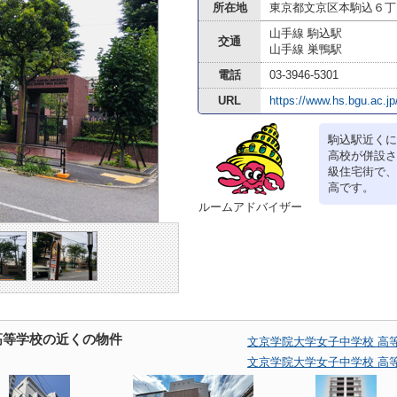
所在地
東京都文京区本駒込６丁目
山手線 駒込駅
交通
山手線 巣鴨駅
電話
03-3946-5301
URL
https://www.hs.bgu.ac.jp
駒込駅近くに
高校が併設さ
級住宅街で、
高です。
ルームアドバイザー
高等学校の近くの物件
文京学院大学女子中学校 高
文京学院大学女子中学校 高