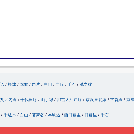
駒込
根津
本郷
西片
白山
向丘
千石
池之端
丸ノ内線
千代田線
山手線
都営大江戸線
京浜東北線
常磐線
京
津
千駄木
白山
茗荷谷
本駒込
西日暮里
日暮里
千石