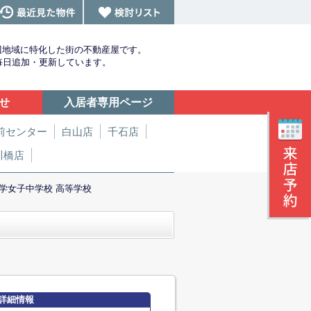
辺地域に特化した街の不動産屋です。
を毎日追加・更新しています。
せ
入居者専用ページ
前センター
白山店
千石店
川橋店
学女子中学校 高等学校
詳細情報