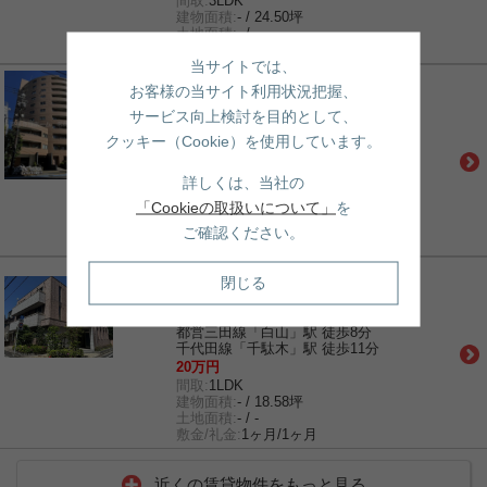
間取:
3LDK
建物面積:
- / 24.50坪
土地面積:
- / -
敷金/礼金:
1ヶ月/1ヶ月
当サイトでは、
賃貸｜マンション
お客様の当サイト利用状況把握、
オーパスホームズ白山
サービス向上検討を目的として、
都営三田線「白山」駅 徒歩7分
南北線「東大前」駅 徒歩7分
クッキー（Cookie）を使用しています。
南北線「本駒込」駅 徒歩9分
32万円
詳しくは、当社の
間取:
2LDK
「Cookieの取扱いについて」
を
建物面積:
- / 18.54坪
土地面積:
- / -
ご確認ください。
敷金/礼金:
0ヶ月/0ヶ月
賃貸｜マンション
閉じる
シャンブル向丘
南北線「東大前」駅 徒歩4分
都営三田線「白山」駅 徒歩8分
千代田線「千駄木」駅 徒歩11分
20万円
間取:
1LDK
建物面積:
- / 18.58坪
土地面積:
- / -
敷金/礼金:
1ヶ月/1ヶ月
近くの賃貸物件をもっと見る