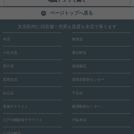
ページトップへ戻る
文京区内に15店舗！売買も賃貸も全店で承ります
本店
根津店
小石川店
春日町店
西片店
後楽園店
茗荷谷店
茗荷谷駅前センター
白山店
千石店
富坂サテライト
根津駅前センター
江戸川橋駅前サテライト
千駄木店
江戸川橋店