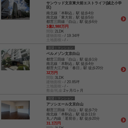
サンウッド文京東大前エストライフ(誠之小学
区)
南北線「本駒込」駅 徒歩4分
南北線「東大前」駅 徒歩5分
都営三田線「白山」駅 徒歩6分
1億2,980万円
間取:
2LDK
建物面積:
- / 19.34坪
土地面積:
- / -
賃貸｜マンション
ベルメゾン文京白山
都営三田線「白山」駅 徒歩1分
南北線「本駒込」駅 徒歩4分
都営大江戸線「春日」駅 徒歩20分
32万円
間取:
3LDK
建物面積:
- / 20.85坪
土地面積:
- / -
敷金/礼金:
2ヶ月/1ヶ月
賃貸｜マンション
アソシエール文京白山
都営三田線「白山」駅 徒歩7分
南北線「本駒込」駅 徒歩11分
丸ノ内線「茗荷谷」駅 徒歩20分
31.3万円