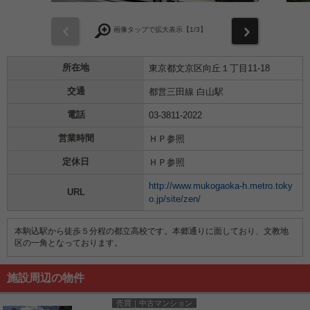
前
次
画像タップで拡大表示【
1
/3】
所在地
東京都文京区向丘１丁目11-18
交通
都営三田線 白山駅
電話
03-3811-2022
営業時間
ＨＰ参照
定休日
ＨＰ参照
http://www.mukogaoka-h.metro.toky
URL
o.jp/site/zen/
本駒込駅から徒歩５分程の都立高校です。本郷通りに面しており、文教地
区の一角となっております。
施設周辺の物件
売買｜中古マンション