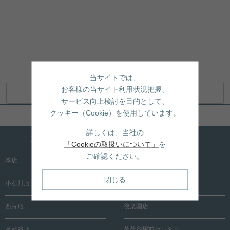
当サイトでは、
お客様の当サイト利用状況把握、
地図アプリで開く
サービス向上検討を目的として、
クッキー（Cookie）を使用しています。
ページトップへ戻る
詳しくは、当社の
文京区内に15店舗！売買も賃貸も全店で承ります
「Cookieの取扱いについて」
を
ご確認ください。
本店
根津店
閉じる
小石川店
春日町店
西片店
後楽園店
茗荷谷店
茗荷谷駅前センター