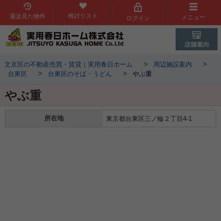
検討リスト
最近見た物件
メニュー
ログイン
>
>
文京区の不動産売買・賃貸｜実用春日ホーム
周辺施設案内
>
>
台東区
台東区のそば・うどん
やぶ重
やぶ重
所在地
東京都台東区三ノ輪２丁目4-1