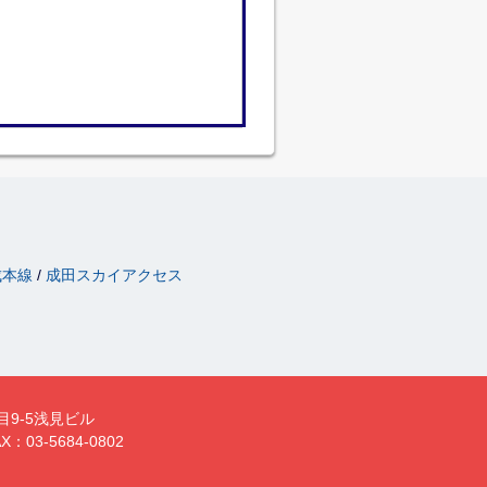
成本線
成田スカイアクセス
目9-5浅見ビル
X：03-5684-0802