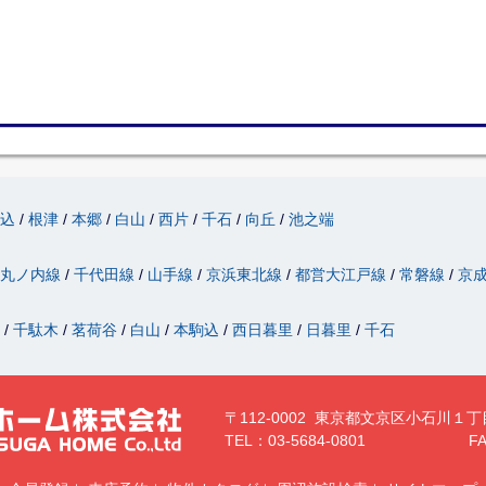
駒込
根津
本郷
白山
西片
千石
向丘
池之端
丸ノ内線
千代田線
山手線
京浜東北線
都営大江戸線
常磐線
京
津
千駄木
茗荷谷
白山
本駒込
西日暮里
日暮里
千石
〒112-0002 東京都文京区小石川１丁
TEL：03-5684-0801
FA