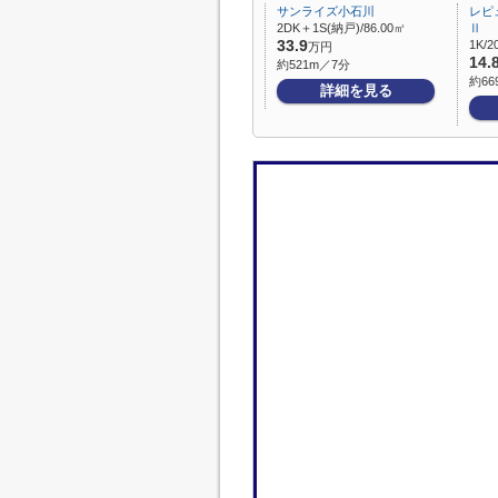
サンライズ小石川
レピ
2DK＋1S(納戸)/86.00㎡
Ⅱ
33.9
1K/2
万円
14.
約521m／7分
約66
詳細を見る