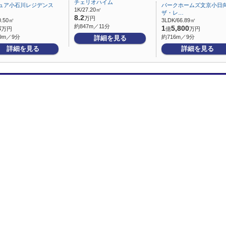
チェリオハイム
ュア小石川レジデンス
パークホームズ文京小日
1K/27.20㎡
ザ・レ…
8.2
万円
0.50㎡
3LDK/66.89㎡
約847m／11分
8
1
5,800
万円
億
万円
9m／9分
約716m／9分
詳細を見る
詳細を見る
詳細を見る