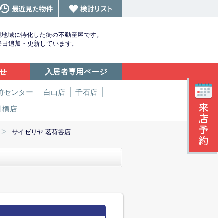
辺地域に特化した街の不動産屋です。
を毎日追加・更新しています。
せ
入居者専用ページ
前センター
白山店
千石店
川橋店
>
サイゼリヤ 茗荷谷店