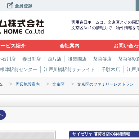
実用春日ホームは、文京区とその周
文京区No.1の情報力で、物件情報
サービス紹介
会社案内
お問い合わ
小石川店
春日町店
西片店
後楽園店
茗荷谷店
茗荷谷駅
根津駅前センター
江戸川橋駅前サテライト
千駄木店
江戸
>
>
>
ム
周辺施設案内
文京区
文京区のファミリーレストラン
へ
サイゼリヤ 茗荷谷店の詳細情報