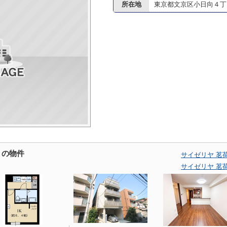
所在地
東京都文京区小日向４丁目
くの物件
サイゼリヤ 茗
サイゼリヤ 茗