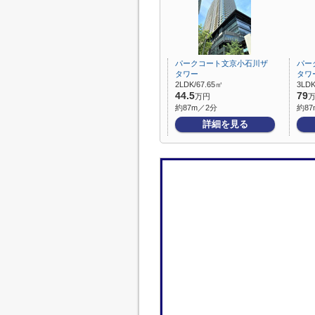
パークコート文京小石川ザ
パー
タワー
タワ
2LDK/67.65㎡
3LDK
44.5
79
万円
約87m／2分
約87
詳細を見る