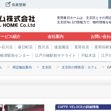
実用春日ホームは、文京区とその周
文京区No.1の情報力で、物件情報
サービス紹介
会社案内
お問い合わ
小石川店
春日町店
西片店
後楽園店
茗荷谷店
茗荷谷駅
根津駅前センター
江戸川橋駅前サテライト
千駄木店
江戸
>
>
>
>
ム
周辺施設案内
文京区
文京区の喫茶店・カフェ
C
CAFFE VELOCEの詳細情報