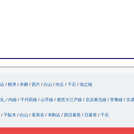
駒込
根津
本郷
西片
白山
向丘
千石
池之端
丸ノ内線
千代田線
山手線
都営大江戸線
京浜東北線
常磐線
京
津
千駄木
白山
茗荷谷
本駒込
西日暮里
日暮里
千石