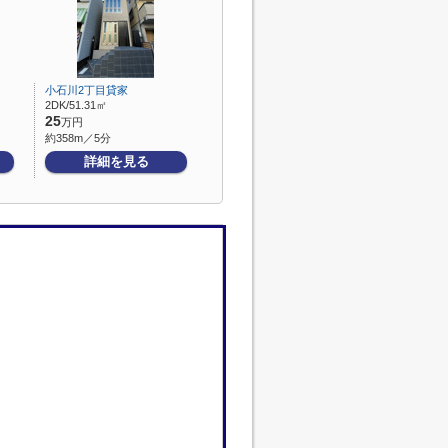
小石川2丁目貸家
2DK/51.31㎡
25
万円
約358m／5分
詳細を見る