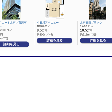
クコート文京小石川ザ
小石川アベニュー
文京春日プラッツ
ー
1K/20.61㎡
1K/20.41㎡
/100.71㎡
8.5
10.5
万円
万円
万円
約300m／4分
約218m／3分
m／2分
詳細を見る
詳細を見る
詳細を見る