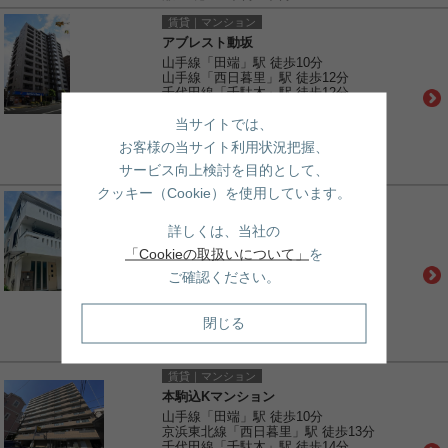
賃貸｜マンション
アブレスト動坂
山手線「田端」駅 徒歩10分
山手線「西日暮里」駅 徒歩12分
千代田線「千駄木」駅 徒歩12分
24.1万円
当サイトでは、
間取:
2LDK
建物面積:
- / 16.34坪
お客様の当サイト利用状況把握、
土地面積:
- / -
サービス向上検討を目的として、
敷金/礼金:
1ヶ月/0ヶ月
クッキー（Cookie）を使用しています。
賃貸｜一戸建て
千駄木戸建て
詳しくは、当社の
千代田線「千駄木」駅 徒歩8分
「Cookieの取扱いについて」
を
南北線「本駒込」駅 徒歩10分
山手線「西日暮里」駅 徒歩14分
ご確認ください。
33万円
間取:
2LDK＋1S(納戸)
建物面積:
120.55㎡ / 36.46坪
閉じる
土地面積:
- / -
敷金/礼金:
2ヶ月/0.5ヶ月
賃貸｜マンション
本駒込Kマンション
山手線「田端」駅 徒歩10分
京浜東北線「西日暮里」駅 徒歩13分
千代田線「千駄木」駅 徒歩14分