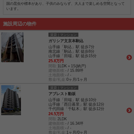
国の昆虫や標本があり、子供のみならず、大人まで楽しめる空間となって
います。
施設周辺の物件
賃貸｜マンション
ガリシア文京本駒込
山手線「駒込」駅 徒歩7分
南北線「駒込」駅 徒歩8分
山手線「田端」駅 徒歩15分
25.8万円
間取:
1LDK＋1S(納戸)
建物面積:
- / 15.89坪
土地面積:
- / -
敷金/礼金:
0ヶ月/1ヶ月
賃貸｜マンション
アブレスト動坂
山手線「田端」駅 徒歩10分
山手線「西日暮里」駅 徒歩12分
千代田線「千駄木」駅 徒歩12分
24.5万円
間取:
2LDK
建物面積:
- / 16.34坪
土地面積:
- / -
敷金/礼金:
1ヶ月/0ヶ月