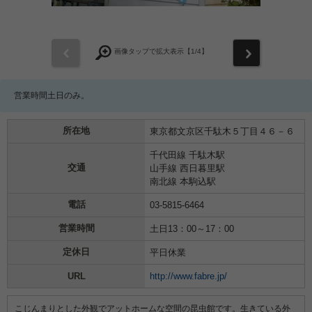
前
次
画像タップで拡大表示【
1
/4】
営業時間土日のみ。
所在地
東京都文京区千駄木５丁目４６－６
千代田線 千駄木駅
交通
山手線 西日暮里駅
南北線 本駒込駅
電話
03-5815-6464
営業時間
土日13：00～17：00
定休日
平日休業
URL
http://www.fabre.jp/
こじんまりとした外観でアットホームな空間の昆虫館です。生きている外