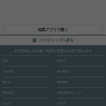
地図アプリで開く
ページトップへ戻る
文京区内に15店舗！売買も賃貸も全店で承ります
本店
根津店
小石川店
春日町店
西片店
後楽園店
茗荷谷店
茗荷谷駅前センター
白山店
千石店