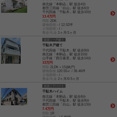
南北線「本駒込」駅 徒歩4分
都営三田線「白山」駅 徒歩6分
千代田線「千駄木」駅 徒歩10分
13.4万円
間取:
2DK
建物面積:
- / 12.02坪
土地面積:
- / -
敷金/礼金:
1ヶ月/1ヶ月
賃貸｜一戸建て
千駄木戸建て
千代田線「千駄木」駅 徒歩8分
南北線「本駒込」駅 徒歩10分
山手線「西日暮里」駅 徒歩14分
33万円
間取:
2LDK＋1S(納戸)
建物面積:
120.55㎡ / 36.46坪
土地面積:
- / -
敷金/礼金:
2ヶ月/0.5ヶ月
賃貸｜アパート
千駄木ハイム
南北線「本駒込」駅 徒歩8分
千代田線「千駄木」駅 徒歩8分
都営三田線「白山」駅 徒歩13分
7.4万円
間取:
1R