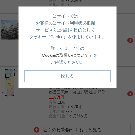
建物面積:
- / 6.80坪
土地面積:
- / -
敷金/礼金:
1ヶ月/1ヶ月
当サイトでは、
賃貸｜マンション
お客様の当サイト利用状況把握、
ヒルコート千駄木
サービス向上検討を目的として、
南北線「本駒込」駅 徒歩5分
都営三田線「白山」駅 徒歩10分
クッキー（Cookie）を使用しています。
千代田線「千駄木」駅 徒歩11分
18.2万円
詳しくは、当社の
間取:
1LDK
建物面積:
- / 15.43坪
「Cookieの取扱いについて」
を
土地面積:
- / -
ご確認ください。
敷金/礼金:
1ヶ月/1ヶ月
賃貸｜マンション
閉じる
フォルトゥーナ千駄木
千代田線「千駄木」駅 徒歩7分
南北線「本駒込」駅 徒歩8分
都営三田線「白山」駅 徒歩13分
11.6万円
間取:
1DK
建物面積:
- / 8.70坪
土地面積:
- / -
敷金/礼金:
1ヶ月/1ヶ月
近くの賃貸物件をもっと見る