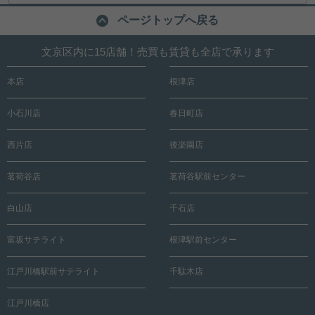
ページトップへ戻る
文京区内に15店舗！売買も賃貸も全店で承ります
本店
根津店
小石川店
春日町店
西片店
後楽園店
茗荷谷店
茗荷谷駅前センター
白山店
千石店
富坂サテライト
根津駅前センター
江戸川橋駅前サテライト
千駄木店
江戸川橋店