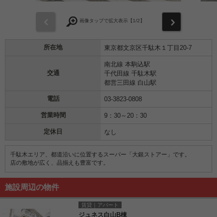
前
次
画像タップで拡大表示【
1
/2】
所在地
東京都文京区千駄木１丁目20-7
南北線 本駒込駅
交通
千代田線 千駄木駅
都営三田線 白山駅
電話
03-3823-0808
営業時間
9：30～20：30
定休日
なし
千駄木エリア、都道沿いに位置するスーパー「大銀ストアー」です。
店の敷地が広く、品揃えも豊富です。
施設周辺の物件
賃貸｜アパート
ジュネス白山B棟