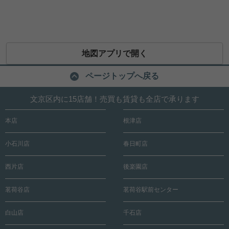
地図アプリで開く
ページトップへ戻る
文京区内に15店舗！売買も賃貸も全店で承ります
本店
根津店
小石川店
春日町店
西片店
後楽園店
茗荷谷店
茗荷谷駅前センター
白山店
千石店