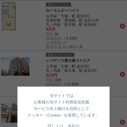
賃貸｜アパート
山一エムエーハイツ
山手線「大塚」駅 徒歩9分
有楽町線「東池袋」駅 徒歩11分
丸ノ内線「新大塚」駅 徒歩6分
9万円
間取:
1K
建物面積:
- / 5.25坪
土地面積:
- / -
敷金/礼金:
1ヶ月/1ヶ月
賃貸｜マンション
レジデンス南大塚スクエア
山手線「大塚」駅 徒歩4分
丸ノ内線「新大塚」駅 徒歩5分
21万円
間取:
2DK
建物面積:
- / 12.98坪
土地面積:
- / -
敷金/礼金:
0ヶ月/0ヶ月
当サイトでは、
賃貸｜マンション
お客様の当サイト利用状況把握、
リトルポンド
サービス向上検討を目的として、
山手線「大塚」駅 徒歩5分
クッキー（Cookie）を使用しています。
丸ノ内線「新大塚」駅 徒歩10分
有楽町線「東池袋」駅 徒歩12分
10万円
詳しくは、当社の