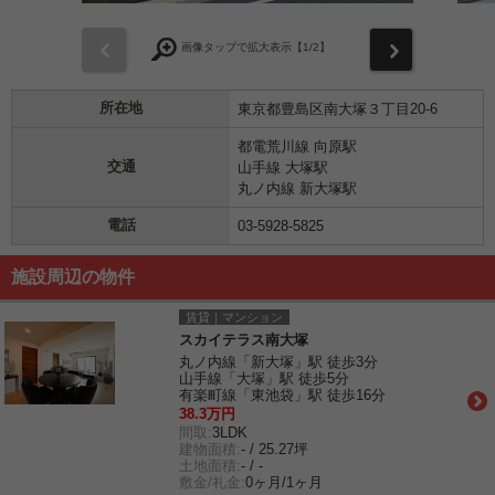
前
次
画像タップで拡大表示【
1
/2】
所在地
東京都豊島区南大塚３丁目20-6
都電荒川線 向原駅
交通
山手線 大塚駅
丸ノ内線 新大塚駅
電話
03-5928-5825
施設周辺の物件
賃貸｜マンション
スカイテラス南大塚
丸ノ内線「新大塚」駅 徒歩3分
山手線「大塚」駅 徒歩5分
有楽町線「東池袋」駅 徒歩16分
38.3万円
間取:
3LDK
建物面積:
- / 25.27坪
土地面積:
- / -
敷金/礼金:
0ヶ月/1ヶ月