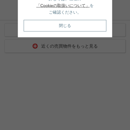
間取:
2K
「Cookieの取扱いについて」
を
建物面積:
- / 12.24坪
ご確認ください。
土地面積:
- / -
敷金/礼金:
1ヶ月/1ヶ月
閉じる
近くの賃貸物件をもっと見る
近くの売買物件をもっと見る