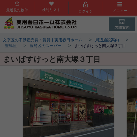
検討リスト
最近見た物件
メニュー
ログイン
>
>
文京区の不動産売買・賃貸｜実用春日ホーム
周辺施設案内
>
>
豊島区
豊島区のスーパー
まいばすけっと南大塚３丁目
まいばすけっと南大塚３丁目