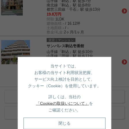
山手線「駒込」駅 徒歩7分
南北線「駒込」駅 徒歩8分
都営三田線「千石」駅 徒歩13分
19.8万円
間取:
1LDK
建物面積:
- / 16.12坪
土地面積:
- / -
敷金/礼金:
2ヶ月/1ヶ月
賃貸｜マンション
サンバレス駒込壱番館
山手線「駒込」駅 徒歩10分
山手線「田端」駅 徒歩11分
南北線「本駒込」駅 徒歩16分
19.8万円
当サイトでは、
間取:
2LDK
お客様の当サイト利用状況把握、
建物面積:
- / 9.96坪
土地面積:
- / -
サービス向上検討を目的として、
敷金/礼金:
2ヶ月/1ヶ月
クッキー（Cookie）を使用しています。
近くの賃貸物件をもっと見る
詳しくは、当社の
「Cookieの取扱いについて」
を
ご確認ください。
近くの売買物件をもっと見る
閉じる