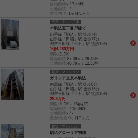
建物面積:
- / 7.44坪
土地面積:
- / -
敷金/礼金:
1ヶ月/1ヶ月
売買｜中古一戸建
本駒込五丁目戸建て
山手線「駒込」駅 徒歩7分
山手線「田端」駅 徒歩17分
都営三田線「千石」駅 徒歩16分
1億4,280万円
間取:
2LDK
建物面積:
87.38㎡ / 26.43坪
土地面積:
40.79㎡ / 12.33坪
賃貸｜マンション
ガリシア文京本駒込
南北線「駒込」駅 徒歩8分
山手線「田端」駅 徒歩15分
都営三田線「千石」駅 徒歩16分
25.8万円
間取:
1LDK＋1S(納戸)
建物面積:
- / 15.89坪
土地面積:
- / -
敷金/礼金:
0ヶ月/1ヶ月
賃貸｜マンション
駒込グローリア初穂