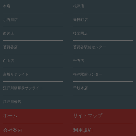
本店
根津店
小石川店
春日町店
西片店
後楽園店
茗荷谷店
茗荷谷駅前センター
白山店
千石店
富坂サテライト
根津駅前センター
江戸川橋駅前サテライト
千駄木店
江戸川橋店
ホーム
サイトマップ
会社案内
利用規約