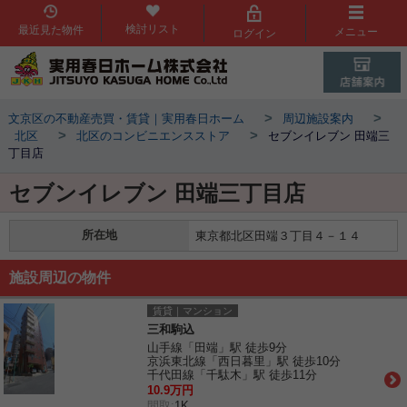
検討リスト
最近見た物件
メニュー
ログイン
>
>
文京区の不動産売買・賃貸｜実用春日ホーム
周辺施設案内
>
>
北区
北区のコンビニエンスストア
セブンイレブン 田端三
丁目店
セブンイレブン 田端三丁目店
所在地
東京都北区田端３丁目４－１４
施設周辺の物件
賃貸｜マンション
三和駒込
山手線「田端」駅 徒歩9分
京浜東北線「西日暮里」駅 徒歩10分
千代田線「千駄木」駅 徒歩11分
10.9万円
間取:
1K