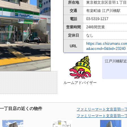
所在地
東京都文京区音羽１丁目
交通
有楽町線 江戸川橋駅
電話
03-5319-1217
営業時間
24時間営業
定休日
なし
https://as.chizumaru.c
URL
a&accmd=0&bid=23240
江戸川橋駅近
ルームアドバイザー
一丁目店の近くの物件
ファミリーマート文京音羽一
ファミリーマート文京音羽一