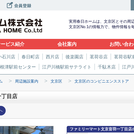
実用春日ホームは、文京区とその周
文京区No.1の情報力で、物件情報
サービス紹介
会社案内
お問い合わ
小石川店
春日町店
西片店
後楽園店
茗荷谷店
茗荷谷駅
根津駅前センター
江戸川橋駅前サテライト
千駄木店
江戸
>
>
>
ム
周辺施設案内
文京区
文京区のコンビニエンスストア
一丁目店
へ
ファミリーマート文京音羽一丁目店