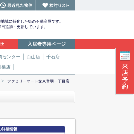
辺地域に特化した街の不動産屋です。
を毎日追加・更新しています。
せ
入居者専用ページ
前センター
白山店
千石店
川橋店
>
ファミリーマート文京音羽一丁目店
の詳細情報