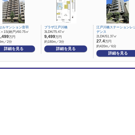
セルマンション音羽
プラザ江戸川橋
江戸川橋ステーションレ
K＋1S(納戸)/60.75㎡
3LDK/75.47㎡
デンス
1,499
9,499
2LDK/51.37㎡
万円
万円
27.4
万円
0m／2分
約180m／3分
約420m／6分
詳細を見る
詳細を見る
詳細を見る