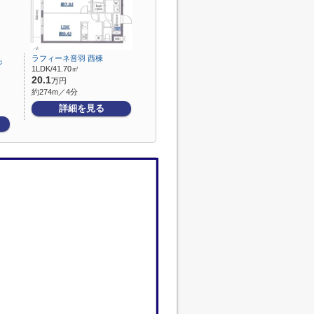
ラフィーネ音羽 西棟
ジ
1LDK/41.70㎡
20.1
万円
約274m／4分
詳細を見る