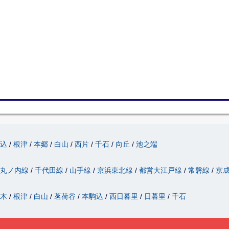
駒込
根津
本郷
白山
西片
千石
向丘
池之端
丸ノ内線
千代田線
山手線
京浜東北線
都営大江戸線
常磐線
京
駄木
根津
白山
茗荷谷
本駒込
西日暮里
日暮里
千石