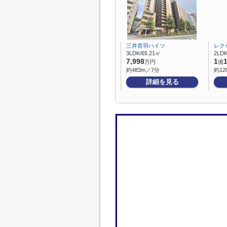
三井音羽ハイツ
レク
3LDK/65.21㎡
2LD
7,998
1
万円
億
約483m／7分
約12
詳細を見る