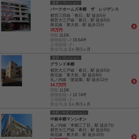
賃貸｜マンション
パークホームズ本郷 ザ レジデンス
都営三田線「春日」駅 徒歩5分
都営大江戸線「春日」駅 徒歩5分
南北線「東大前」駅 徒歩11分
35万円
間取:
2LDK
建物面積:
- / 19.64坪
土地面積:
- / -
敷金/礼金:
1ヶ月/1ヶ月
賃貸｜マンション
グランド本郷
都営大江戸線「春日」駅 徒歩5分
南北線「東大前」駅 徒歩8分
丸ノ内線「後楽園」駅 徒歩12分
14.7万円
間取:
1LDK
建物面積:
- / 10.74坪
土地面積:
- / -
敷金/礼金:
1ヶ月/1ヶ月
売買｜中古マンション
中銀本郷マンシオン
丸ノ内線「本郷三丁目」駅 徒歩7分
都営大江戸線「春日」駅 徒歩9分
南北線「東大前」駅 徒歩10分