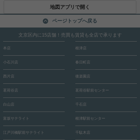
地図アプリで開く
ページトップへ戻る
文京区内に15店舗！売買も賃貸も全店で承ります
本店
根津店
小石川店
春日町店
西片店
後楽園店
茗荷谷店
茗荷谷駅前センター
白山店
千石店
富坂サテライト
根津駅前センター
江戸川橋駅前サテライト
千駄木店