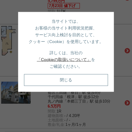
5,799万円
7月23日 値下げ
間取:
1LDK
建物面積:
- / 11.41坪
土地面積:
- / -
当サイトでは、
お客様の当サイト利用状況把握、
賃貸｜マンション
グランエッグス東大前
サービス向上検討を目的として、
都営三田線「春日」駅 徒歩5分
クッキー（Cookie）を使用しています。
丸ノ内線「後楽園」駅 徒歩8分
南北線「東大前」駅 徒歩9分
詳しくは、当社の
11.5万円
間取:
1R
「Cookieの取扱いについて」
を
建物面積:
- / 6.43坪
ご確認ください。
土地面積:
- / -
敷金/礼金:
1ヶ月/0ヶ月
閉じる
賃貸｜マンション
トップ本郷
都営三田線「春日」駅 徒歩8分
千代田線「根津」駅 徒歩12分
丸ノ内線「本郷三丁目」駅 徒歩10分
6.5万円
間取:
1R
建物面積:
- / 4.20坪
土地面積:
- / -
敷金/礼金:
1ヶ月/1ヶ月