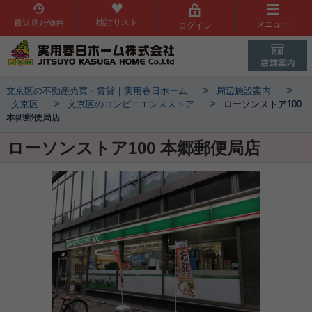
検討リスト
最近見た物件
メニュー
ログイン
>
>
文京区の不動産売買・賃貸｜実用春日ホーム
周辺施設案内
>
>
文京区
文京区のコンビニエンスストア
ローソンストア100
本郷郵便局店
ローソンストア100 本郷郵便局店