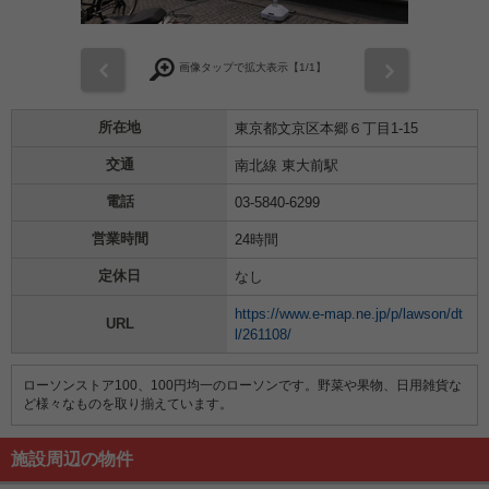
前
次
画像タップで拡大表示【
1
/1】
所在地
東京都文京区本郷６丁目1-15
交通
南北線 東大前駅
電話
03-5840-6299
営業時間
24時間
定休日
なし
https://www.e-map.ne.jp/p/lawson/dt
URL
l/261108/
ローソンストア100、100円均一のローソンです。野菜や果物、日用雑貨な
ど様々なものを取り揃えています。
施設周辺の物件