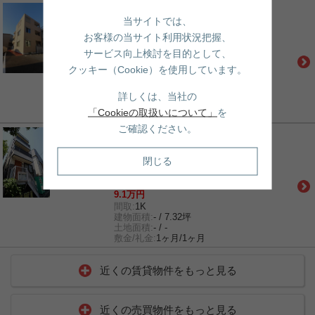
賃貸｜マンション
当サイトでは、
グランド本郷
お客様の当サイト利用状況把握、
都営大江戸線「春日」駅 徒歩5分
南北線「東大前」駅 徒歩8分
サービス向上検討を目的として、
丸ノ内線「後楽園」駅 徒歩12分
クッキー（Cookie）を使用しています。
14.7万円
間取:
1LDK
建物面積:
- / 10.74坪
詳しくは、当社の
土地面積:
- / -
「Cookieの取扱いについて」
を
敷金/礼金:
1ヶ月/1ヶ月
ご確認ください。
賃貸｜マンション
日本文化倶楽部ミュージアム
閉じる
南北線「東大前」駅 徒歩4分
都営大江戸線「春日」駅 徒歩8分
丸ノ内線「後楽園」駅 徒歩10分
9.1万円
間取:
1K
建物面積:
- / 7.32坪
土地面積:
- / -
敷金/礼金:
1ヶ月/1ヶ月
近くの賃貸物件をもっと見る
近くの売買物件をもっと見る