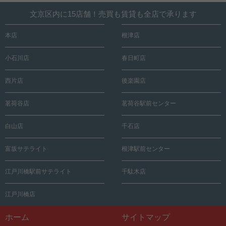
文京区内に15店舗！売買も賃貸も全店で承ります
本店
根津店
小石川店
春日町店
西片店
後楽園店
茗荷谷店
茗荷谷駅前センター
白山店
千石店
富坂サテライト
根津駅前センター
江戸川橋駅前サテライト
千駄木店
江戸川橋店
ホーム
サイトマップ