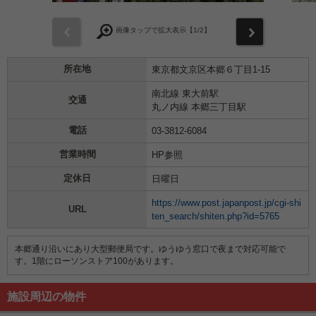
前
次
画像タップで拡大表示【
1
/2】
所在地
東京都文京区本郷６丁目1-15
南北線 東大前駅
交通
丸ノ内線 本郷三丁目駅
電話
03-3812-6084
営業時間
HP参照
定休日
日曜日
https://www.post.japanpost.jp/cgi-shi
URL
ten_search/shiten.php?id=5765
本郷通り沿いにあり大型郵便局です。ゆうゆう窓口で夜まで対応可能で
す。1階にローソンストア100があります。
施設周辺の物件