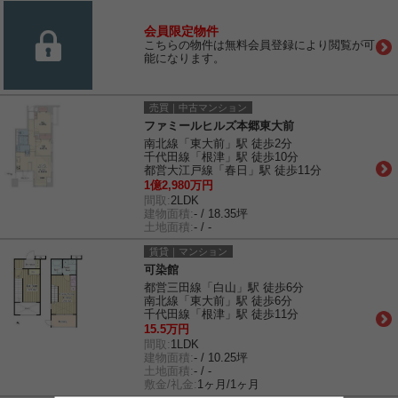
会員限定物件
こちらの物件は無料会員登録により閲覧が可
能になります。
売買｜中古マンション
ファミールヒルズ本郷東大前
南北線「東大前」駅 徒歩2分
千代田線「根津」駅 徒歩10分
都営大江戸線「春日」駅 徒歩11分
1億2,980万円
間取:
2LDK
建物面積:
- / 18.35坪
土地面積:
- / -
賃貸｜マンション
可染館
都営三田線「白山」駅 徒歩6分
南北線「東大前」駅 徒歩6分
千代田線「根津」駅 徒歩11分
15.5万円
間取:
1LDK
建物面積:
- / 10.25坪
土地面積:
- / -
敷金/礼金:
1ヶ月/1ヶ月