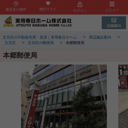
検討リスト
最近見た物件
メニュー
ログイン
>
>
文京区の不動産売買・賃貸｜実用春日ホーム
周辺施設案内
>
>
文京区
文京区の郵便局
本郷郵便局
本郷郵便局