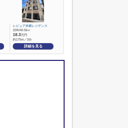
レピュア本郷レジデンス
2DK/40.56㎡
18.3
万円
約175m／3分
詳細を見る