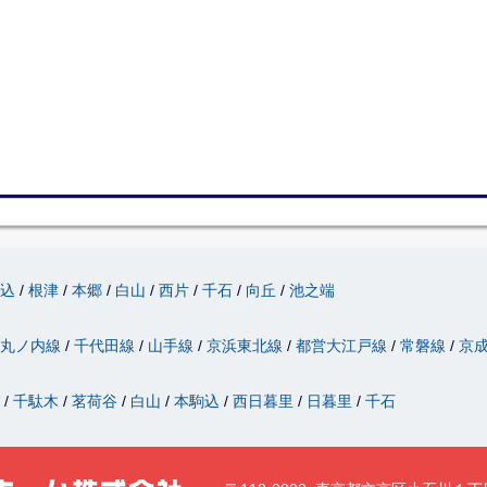
駒込
根津
本郷
白山
西片
千石
向丘
池之端
丸ノ内線
千代田線
山手線
京浜東北線
都営大江戸線
常磐線
京
津
千駄木
茗荷谷
白山
本駒込
西日暮里
日暮里
千石