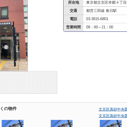
所在地
東京都文京区本郷４丁目8
交通
都営三田線 春日駅
電話
03-3815-6801
営業時間
09：00～21：00
くの物件
文京区真砂中央
文京区真砂中央