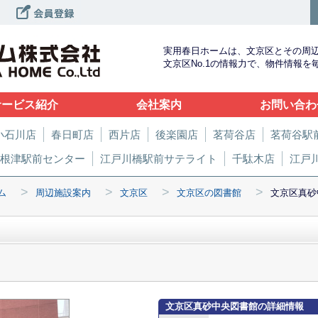
実用春日ホームは、文京区とその周
文京区No.1の情報力で、物件情報
サービス紹介
会社案内
お問い合わ
小石川店
春日町店
西片店
後楽園店
茗荷谷店
茗荷谷駅
根津駅前センター
江戸川橋駅前サテライト
千駄木店
江戸
>
>
>
>
ム
周辺施設案内
文京区
文京区の図書館
文京区真砂
文京区真砂中央図書館の詳細情報