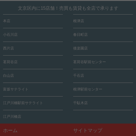
文京区内に15店舗！売買も賃貸も全店で承ります
本店
根津店
小石川店
春日町店
西片店
後楽園店
茗荷谷店
茗荷谷駅前センター
白山店
千石店
富坂サテライト
根津駅前センター
江戸川橋駅前サテライト
千駄木店
江戸川橋店
ホーム
サイトマップ