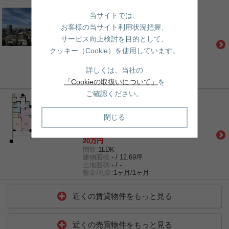
賃貸｜マンション
当サイトでは、
コロネード春日
丸ノ内線「茗荷谷」駅 徒歩9分
お客様の当サイト利用状況把握、
都営三田線「春日」駅 徒歩13分
サービス向上検討を目的として、
丸ノ内線「後楽園」駅 徒歩15分
クッキー（Cookie）を使用しています。
29.9万円
間取:
2LDK
建物面積:
- / 21.95坪
詳しくは、当社の
土地面積:
- / -
「Cookieの取扱いについて」
を
敷金/礼金:
1ヶ月/0ヶ月
ご確認ください。
賃貸｜マンション
シティテラス文京小石川
閉じる
都営三田線「春日」駅 徒歩11分
南北線「後楽園」駅 徒歩12分
都営三田線「白山」駅 徒歩13分
20万円
間取:
1LDK
建物面積:
- / 12.69坪
土地面積:
- / -
敷金/礼金:
1ヶ月/1ヶ月
近くの賃貸物件をもっと見る
近くの売買物件をもっと見る