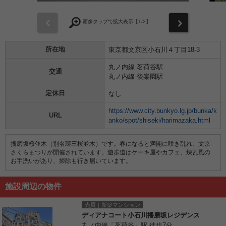
前
次
画像タップで拡大表示【
1
/2】
所在地
東京都文京区小石川４丁目18-3
丸ノ内線 茗荷谷駅
交通
丸ノ内線 後楽園駅
定休日
なし
https://www.city.bunkyo.lg.jp/bunka/k
URL
anko/spot/shiseki/harimazaka.html
播磨坂桜並木（別名環三桜並木）です。春になると満開に咲き乱れ、文京
さくらまつりが開催されています。遊歩道はケーキ屋やカフェ、煉瓦風の
お手洗いがあり、掃除も行き届いています。
施設周辺の物件
売買｜新築マンション
ディアナコート小石川播磨坂レジデンス
丸ノ内線「茗荷谷」駅 徒歩7分