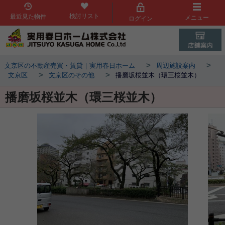
検討リスト
最近見た物件
メニュー
ログイン
>
>
文京区の不動産売買・賃貸｜実用春日ホーム
周辺施設案内
>
>
文京区
文京区のその他
播磨坂桜並木（環三桜並木）
播磨坂桜並木（環三桜並木）