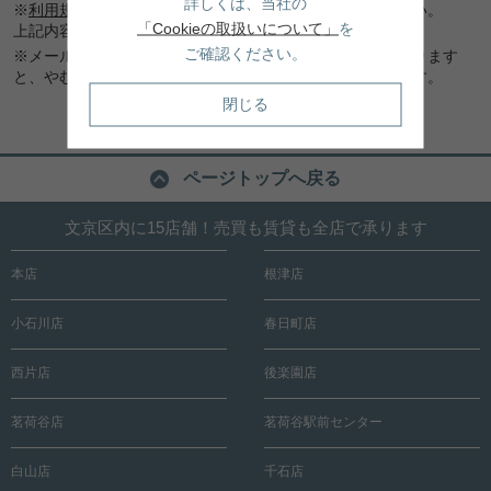
詳しくは、当社の
※
利用規約
及び
プライバシーポリシー
を必ずお読みください。
「Cookieの取扱いについて」
を
上記内容に同意頂いた場合は、確認画面へお進みください。
ご確認ください。
※メール連絡をご希望でも、メールアドレスに間違いがあります
と、やむなくお電話にてご連絡差し上げる場合もございます。
閉じる
ページトップへ戻る
文京区内に15店舗！売買も賃貸も全店で承ります
本店
根津店
小石川店
春日町店
西片店
後楽園店
茗荷谷店
茗荷谷駅前センター
白山店
千石店