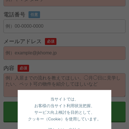
電話番号
任意
メールアドレス
必須
内容
必須
当サイトでは、
お客様の当サイト利用状況把握、
確認画面へ
サービス向上検討を目的として、
クッキー（Cookie）を使用しています。