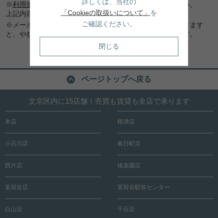
詳しくは、当社の
※
利用規約
及び
プライバシーポリシー
を必ずお読みください。
「Cookieの取扱いについて」
を
上記内容に同意頂いた場合は、確認画面へお進みください。
ご確認ください。
※メール連絡をご希望でも、メールアドレスに間違いがあります
と、やむなくお電話にてご連絡差し上げる場合もございます。
閉じる
ページトップへ戻る
文京区内に15店舗！売買も賃貸も全店で承ります
本店
根津店
小石川店
春日町店
西片店
後楽園店
茗荷谷店
茗荷谷駅前センター
白山店
千石店