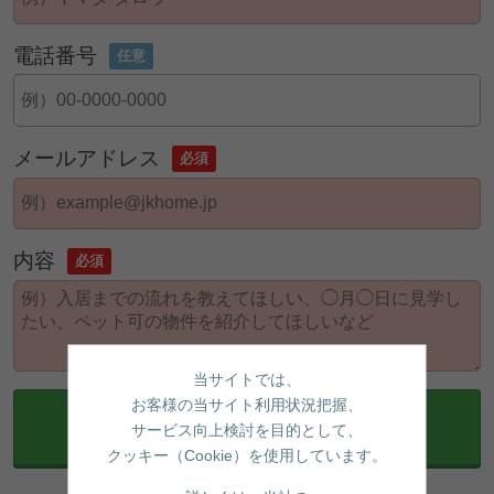
電話番号
任意
メールアドレス
必須
内容
必須
当サイトでは、
お客様の当サイト利用状況把握、
確認画面へ
サービス向上検討を目的として、
クッキー（Cookie）を使用しています。