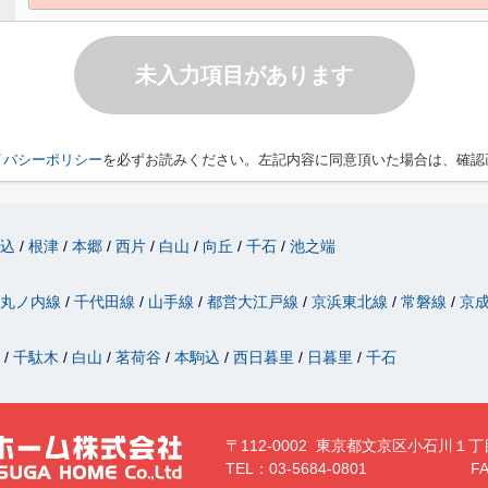
未入力項目があります
イバシーポリシー
を必ずお読みください。左記内容に同意頂いた場合は、確認
駒込
根津
本郷
西片
白山
向丘
千石
池之端
丸ノ内線
千代田線
山手線
都営大江戸線
京浜東北線
常磐線
京
津
千駄木
白山
茗荷谷
本駒込
西日暮里
日暮里
千石
〒112-0002 東京都文京区小石川１丁
TEL：03-5684-0801
FA