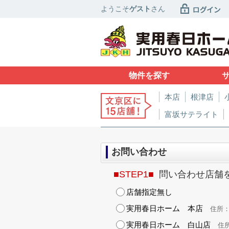
ようこそ
ゲスト
さん
物件を探す
本店
根津店
富坂サテライト
お問い合わせ
■STEP1■
問い合わせ店舗
店舗指定無し
実用春日ホーム 本店
住所：東
実用春日ホーム 白山店
住所