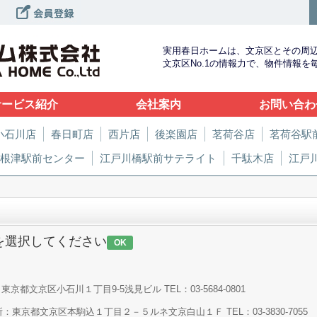
実用春日ホームは、文京区とその周
文京区No.1の情報力で、物件情報
サービス紹介
会社案内
お問い合わ
小石川店
春日町店
西片店
後楽園店
茗荷谷店
茗荷谷駅
根津駅前センター
江戸川橋駅前サテライト
千駄木店
江戸
を選択してください
OK
京都文京区小石川１丁目9-5浅見ビル TEL：03-5684-0801
：東京都文京区本駒込１丁目２－５ルネ文京白山１Ｆ TEL：03-3830-7055