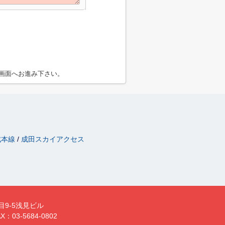
画面へお進み下さい。
成本線
成田スカイアクセス
目9-5浅見ビル
X：03-5684-0802