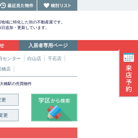
辺地域に特化した街の不動産屋です。
を毎日追加・更新しています。
せ
入居者専用ページ
前センター
白山店
千石店
川橋店
大橋駅の売買物件