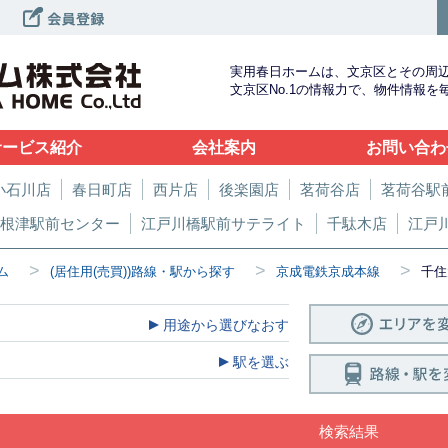
実用春日ホームは、文京区とその周
文京区No.1の情報力で、物件情報
サービス紹介
会社案内
お問い合わ
小石川店
春日町店
西片店
後楽園店
茗荷谷店
茗荷谷駅
根津駅前センター
江戸川橋駅前サテライト
千駄木店
江戸
>
>
>
ム
(居住用(売買))路線・駅から探す
京成電鉄京成本線
千住
用途から選びなおす
駅を選ぶ
検索結果