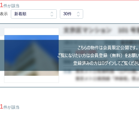
1
件が該当
表示
新着順
30件
1
件が該当