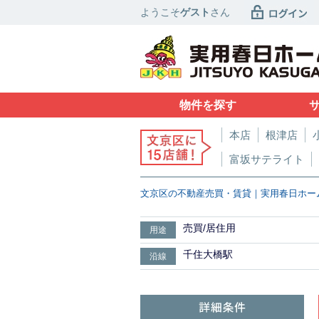
ようこそ
ゲスト
さん
物件を探す
本店
根津店
富坂サテライト
文京区の不動産売買・賃貸｜実用春日ホー
売買/居住用
用途
千住大橋駅
沿線