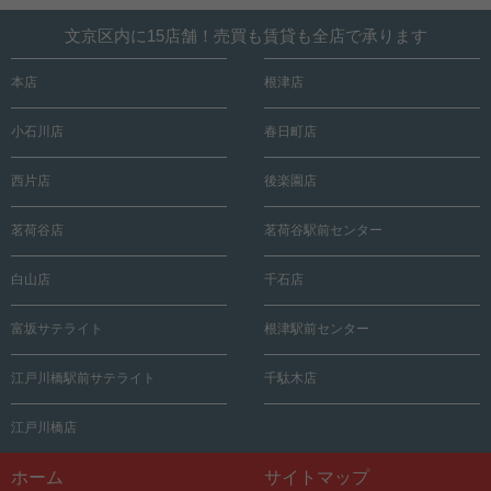
文京区内に15店舗！売買も賃貸も全店で承ります
本店
根津店
小石川店
春日町店
西片店
後楽園店
茗荷谷店
茗荷谷駅前センター
白山店
千石店
富坂サテライト
根津駅前センター
江戸川橋駅前サテライト
千駄木店
江戸川橋店
ホーム
サイトマップ