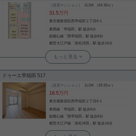
［賃貸マンション］
2LDK （64.30㎡）
31.5
万円
東京都新宿区西早稲田２丁目6-1
東西線
「
早稲田
」駅 徒歩6分
副都心線
「
西早稲田
」駅 徒歩8分
都営大江戸線
「
若松河田
」駅 徒歩16分
実用春日ホーム 茗荷谷店 松下諒平
全居室洋室 グリル付 年内入居可 追い
焚き モニター付きオートロック
ドゥーエ早稲田 517
こだわりポイント満載のドゥーエ早稲田。三徳 西
早稲田店まで徒歩5分です。収納はシューズボック
［賃貸マンション］
1LDK （35.55㎡）
ス・ウォークインクロゼットなど豊富なので、衣類
18.5
万円
や履き物の整理がしやすく便利です。共用部にはゴ
ミ出し24時間OK・宅配ボックスなどが揃っており
東京都新宿区西早稲田２丁目6-1
ます。セキュリティ面は、TVインターホン・オート
東西線
「
早稲田
」駅 徒歩6分
写真(9)
ロックなどを備え付けているので安心して暮らせま
す。三口コンロが付いているマンションです。毎日
副都心線
「
西早稲田
」駅 徒歩8分
詳細を見る
の暮らしを輝かせる、素敵なお部屋を探しません
都営大江戸線
「
若松河田
」駅 徒歩16分
か。新宿区エリアや東西線早稲田付近に強い当社が
お部屋探しを全力サポート致します。
実用春日ホーム 江戸川橋店 秀野龍斗