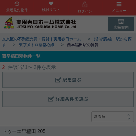
検討リスト
最近見た物件
メニュー
ログイン
>
文京区の不動産売買・賃貸｜実用春日ホーム
(賃貸)路線・駅から探
>
>
す
東京メトロ副都心線
西早稲田駅の賃貸
西早稲田駅物件一覧
2
件該当/
1
〜
2
件を表示
ドゥーエ早稲田 205