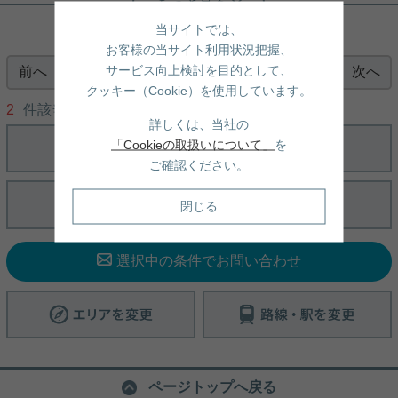
ペット、楽器可能・ネット無料で充実
当サイトでは、
な設備！快適な新生活！
お客様の当サイト利用状況把握、
サービス向上検討を目的として、
前へ
次へ
ペット２匹迄飼育可、楽器演奏可能な角部屋1ＬＤ
1
Ｋ！ 築も浅く、水回りは勿論のこと、共用部までも
クッキー（Cookie）を使用しています。
綺麗な建物です！ 初めての同棲や綺麗なお部屋へ引
2
件該当/
1
〜
2
件を表示
っ越しを検討されている方にお勧めです！
詳しくは、当社の
「Cookieの取扱いについて」
を
写真(9)
ご確認ください。
詳細を見る
閉じる
選択中の条件でお問い合わせ
ページトップへ戻る