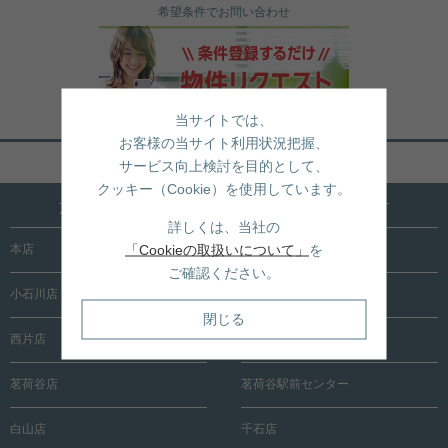
希望条件でお問い合わせ
当サイトでは、
お客様の当サイト利用状況把握、
ページトップへ戻る
サービス向上検討を目的として、
クッキー（Cookie）を使用しています。
文京区内に15店舗！売買も賃貸も全店で承ります
詳しくは、当社の
「Cookieの取扱いについて」
を
本店
根津店
ご確認ください。
小石川店
春日町店
閉じる
西片店
後楽園店
茗荷谷店
茗荷谷駅前センター
白山店
千石店