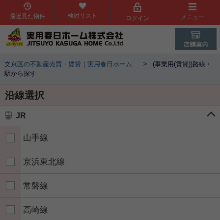
検討リスト
最近見た物件
メニュー
ログイン
>
文京区の不動産売買・賃貸｜実用春日ホーム
(事業用(賃貸))路線・
駅から探す
沿線選択
JR
山手線
京浜東北線
常磐線
高崎線