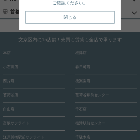
ご確認ください。
首都圏新都市鉄道
閉じる
ページトップへ戻る
文京区内に15店舗！売買も賃貸も全店で承ります
本店
根津店
小石川店
春日町店
西片店
後楽園店
茗荷谷店
茗荷谷駅前センター
白山店
千石店
富坂サテライト
根津駅前センター
江戸川橋駅前サテライト
千駄木店