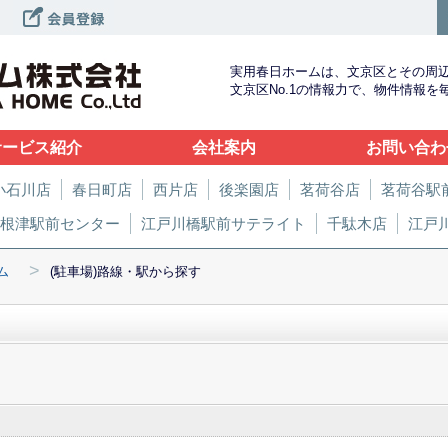
実用春日ホームは、文京区とその周
文京区No.1の情報力で、物件情報
サービス紹介
会社案内
お問い合わ
小石川店
春日町店
西片店
後楽園店
茗荷谷店
茗荷谷駅
根津駅前センター
江戸川橋駅前サテライト
千駄木店
江戸
>
ム
(駐車場)路線・駅から探す