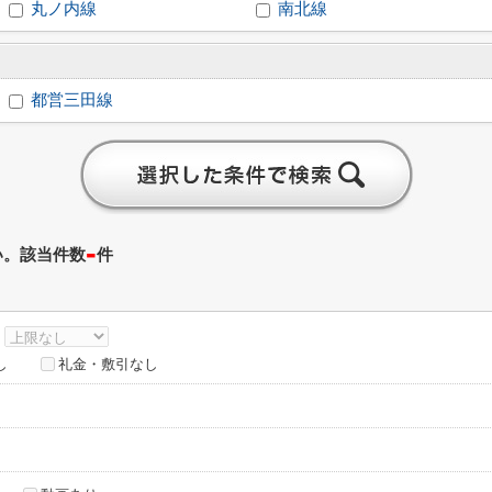
丸ノ内線
南北線
都営三田線
-
い。該当件数
件
～
し
礼金・敷引なし