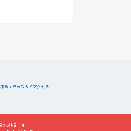
成本線
成田スカイアクセス
目9-5浅見ビル