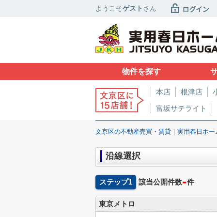
ようこそ
ゲスト
さん
物件を探す
本店
根津店
富坂サテライト
文京区の不動産売買・賃貸｜実用春日ホー
沿線選択
-
ステップ1
該当公開件数
件
東京メトロ