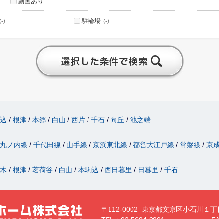
動画あり
駐輪場
(-)
(-)
駒込
根津
本郷
白山
西片
千石
向丘
池之端
丸ノ内線
千代田線
山手線
京浜東北線
都営大江戸線
常磐線
京
駄木
根津
茗荷谷
白山
本駒込
西日暮里
日暮里
千石
〒112-0002 東京都文京区小石川１丁