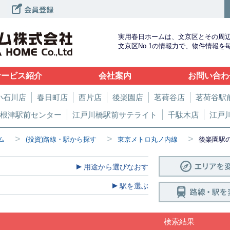
実用春日ホームは、文京区とその周
文京区No.1の情報力で、物件情報
サービス紹介
会社案内
お問い合わ
小石川店
春日町店
西片店
後楽園店
茗荷谷店
茗荷谷駅
根津駅前センター
江戸川橋駅前サテライト
千駄木店
江戸
>
>
>
ム
(投資)路線・駅から探す
東京メトロ丸ノ内線
後楽園駅
用途から選びなおす
駅を選ぶ
検索結果