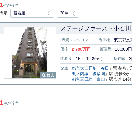
1
件が該当
表示
新着順
30件
ステージファースト小石川
[投資マンション]
所在地：
東京都文
価格：
2,700
万円
管理費：
10,800円
間取り：
1K （19.80㎡）
所在階：
交通：
都営大江戸線
「
春日
」駅 徒歩7
丸ノ内線
「
後楽園
」駅 徒歩8分
都営三田線
「
白山
」駅 徒歩14分
1
件が該当