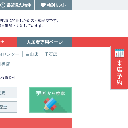
辺地域に特化した街の不動産屋です。
を毎日追加・更新しています。
せ
入居者専用ページ
前センター
白山店
千石店
川橋店
の投資物件