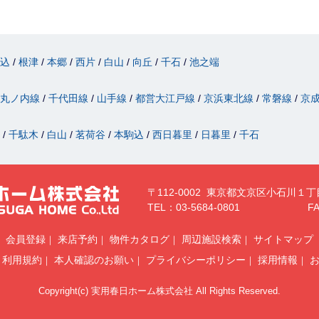
駒込
根津
本郷
西片
白山
向丘
千石
池之端
丸ノ内線
千代田線
山手線
都営大江戸線
京浜東北線
常磐線
京
津
千駄木
白山
茗荷谷
本駒込
西日暮里
日暮里
千石
〒112-0002 東京都文京区小石川１丁
TEL：03-5684-0801
FA
会員登録
来店予約
物件カタログ
周辺施設検索
サイトマップ
利用規約
本人確認のお願い
プライバシーポリシー
採用情報
Copyright(c) 実用春日ホーム株式会社 All Rights Reserved.