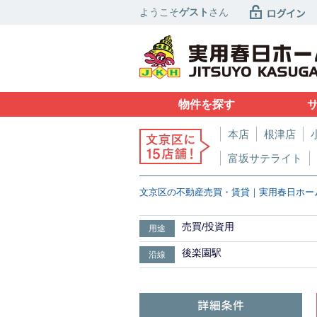
ようこそ
ゲスト
さん
物件を探す
本店
根津店
富坂サテライト
文京区の不動産売買・賃貸｜実用春日ホー
売買/投資用
用途
後楽園駅
沿線