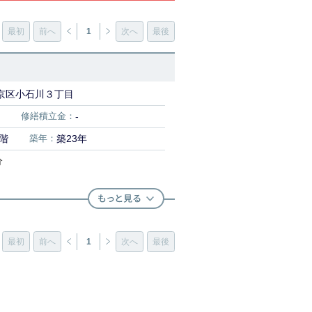
最初
前へ
1
次へ
最後
京区小石川３丁目
修繕積立金：
-
3階
築年：
築23年
分
最初
前へ
1
次へ
最後