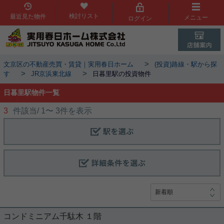
検討リスト
最近見た物件
メニュー
ログイン
>
文京区の不動産売買・賃貸｜実用春日ホーム
(投資)路線・駅から探
>
>
す
JR京浜東北線
日暮里駅の投資物件
日暮里駅物件一覧
3
件該当/
1
〜
3
件を表示
コンドミニアム千駄木 １階