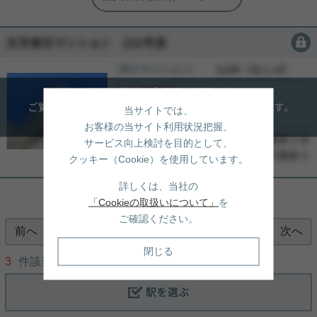
会員限定
［投資マンション］
会員限定
（
会員限定
）
会員限定
会員限定
当サイトでは、
-
お客様の当サイト利用状況把握、
-
サービス向上検討を目的として、
-
クッキー（Cookie）を使用しています。
詳しくは、当社の
「Cookieの取扱いについて」
を
ご確認ください。
前へ
次へ
1
閉じる
3
件該当/
1
〜
3
件を表示