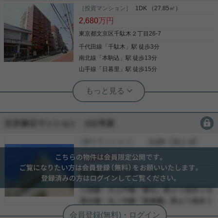
［投資マンション］
1DK （27.85㎡）
2,680
万円
東京都文京区千駄木２丁目26-7
千代田線
「
千駄木
」駅 徒歩3分
南北線
「
本駒込
」駅 徒歩13分
山手線
「
日暮里
」駅 徒歩15分
根津駅前センター（実用根津ホーム株式会社 根津駅前センター） スタ
ッフ小西
投資として向いているお部屋です
会員限定
人気の谷根千エリアから投資向きマンションのご紹
［投資アパート(棟)］
会員限定
（
会員限定
）
介 駅まで徒歩２分の好立地 バストイレ別のため人気
会員限定
があります。 単身者、２人入居でも対応可能なお部
屋です。
会員限定
-
-
写真(9)
-
詳細を見る