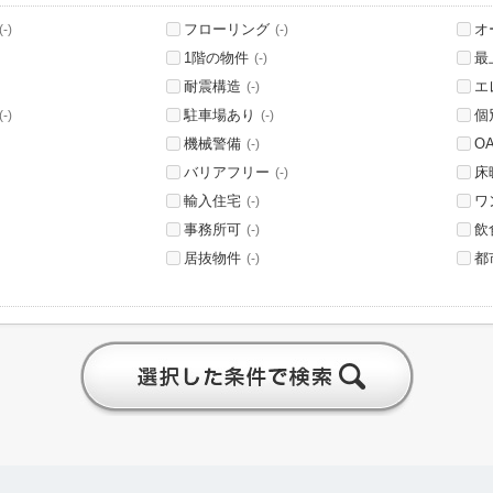
フローリング
オ
(-)
(-)
1階の物件
最
(-)
耐震構造
エ
(-)
駐車場あり
個
(-)
(-)
機械警備
O
(-)
バリアフリー
床
(-)
輸入住宅
ワ
(-)
事務所可
飲
(-)
居抜物件
都
(-)