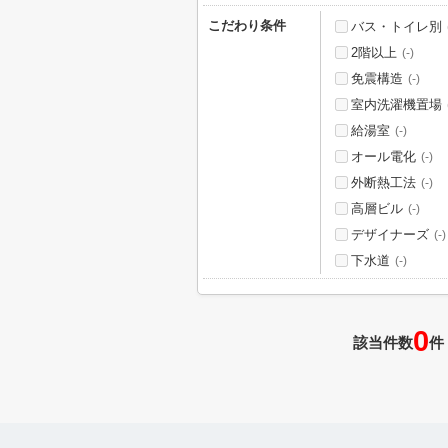
こだわり条件
バス・トイレ別
2階以上
(-)
免震構造
(-)
室内洗濯機置場
給湯室
(-)
オール電化
(-)
外断熱工法
(-)
高層ビル
(-)
デザイナーズ
(-)
下水道
(-)
0
該当件数
件