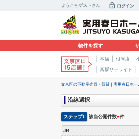
ようこそ
ゲスト
さん
物件を探す
本店
根津店
富坂サテライト
文京区の不動産売買・賃貸｜実用春日ホー
沿線選択
-
ステップ1
該当公開件数
件
JR