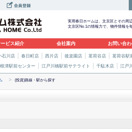
実用春日ホームは、文京区とその周
文京区No.1の情報力で、物件情報
サービス紹介
会社案内
お問い合わ
小石川店
春日町店
西片店
後楽園店
茗荷谷店
茗荷谷駅
根津駅前センター
江戸川橋駅前サテライト
千駄木店
江戸
>
ム
(投資)路線・駅から探す