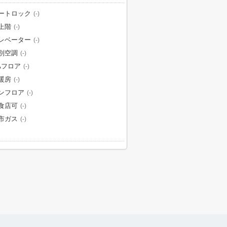
ートロック
(-)
上階
(-)
レベーター
(-)
別空調
(-)
Aフロア
(-)
暖房
(-)
ンフロア
(-)
食店可
(-)
市ガス
(-)