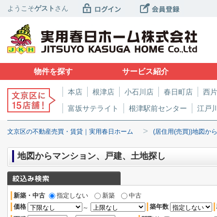
ようこそ
ゲスト
さん
物件を探す
サービス紹介
本店
根津店
小石川店
春日町店
西
富坂サテライト
根津駅前センター
江戸
>
文京区の不動産売買・賃貸｜実用春日ホーム
(居住用(売買))地図か
地図からマンション、戸建、土地探し
新築・中古
指定しない
新築
中古
価格
築年数
～