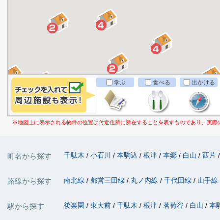
学ぶ
食べる
出かける
※地図上に表示される物件の位置は付近住所に所在することを表すものであり、実際
千駄木
小石川
本駒込
根津
本郷
白山
西片
町名から探す
南北線
都営三田線
丸ノ内線
千代田線
山手線
路線から探す
後楽園
東大前
千駄木
根津
茗荷谷
白山
本
駅から探す