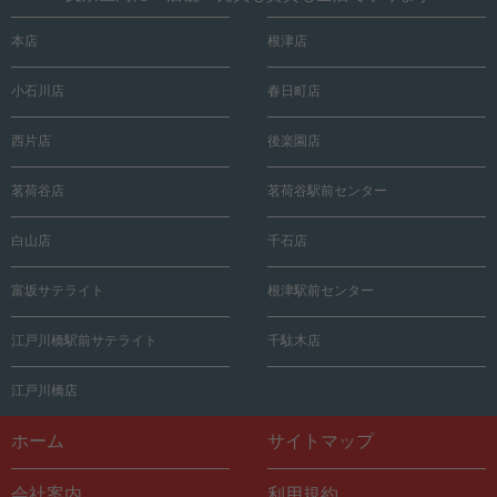
本店
根津店
小石川店
春日町店
西片店
後楽園店
茗荷谷店
茗荷谷駅前センター
白山店
千石店
富坂サテライト
根津駅前センター
江戸川橋駅前サテライト
千駄木店
江戸川橋店
ホーム
サイトマップ
会社案内
利用規約