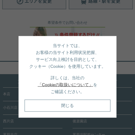
希望条件でお問い合わせ
当サイトでは、
お客様の当サイト利用状況把握、
サービス向上検討を目的として、
クッキー（Cookie）を使用しています。
ページトップへ戻る
詳しくは、当社の
文京区内に15店舗！売買も賃貸も全店で承ります
「Cookieの取扱いについて」
を
ご確認ください。
本店
根津店
閉じる
小石川店
春日町店
西片店
後楽園店
茗荷谷店
茗荷谷駅前センター