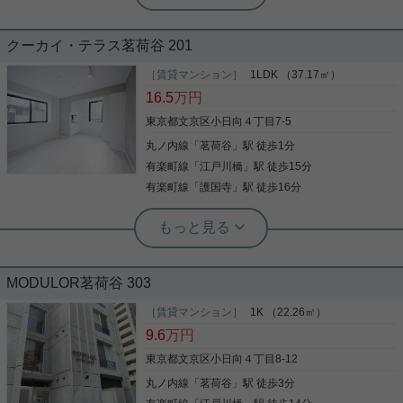
クーカイ・テラス茗荷谷 201
閑静な住宅街の小日向エリア、2DKのお部屋をご紹
介です☆ 全ての部屋が独立した振分タイプの間取
［賃貸マンション］
1LDK （37.17㎡）
り！ 生活のメリハリをつけられるという、 メリット
16.5
万円
がございます！ 物件エントランスにはオートロック
もあり、 お部屋にはモニター付きインターホン！ セ
東京都文京区小日向４丁目7-5
キュリティ面も安心してお過ごしいただけます！ お
丸ノ内線
「
茗荷谷
」駅 徒歩1分
写真(9)
気軽にお問い合わせくださいませ！ ★お電話でのご
相談もお気軽にどうぞ★ 実用春日ホーム株式会社
有楽町線
「
江戸川橋
」駅 徒歩15分
詳細を見る
茗荷谷店 TEL：03-6902-5021
有楽町線
「
護国寺
」駅 徒歩16分
実用春日ホーム 富坂サテライト デヘスースパトリシオ恒樹
☆茗荷谷駅徒歩1分！利便性良好な立地
MODULOR茗荷谷 303
です☆
［賃貸マンション］
1K （22.26㎡）
室内設備は洗面所独立・浴室乾燥機などが揃ってい
9.6
万円
るので、快適に過ごしやすいお部屋になります。荷
物を注文する時に時間を気にしなくてよくなる宅配
東京都文京区小日向４丁目8-12
ボックスを共用部に備えています。収納はシューズ
丸ノ内線
「
茗荷谷
」駅 徒歩3分
ボックス・クロゼットなど豊富なので、衣類や履き