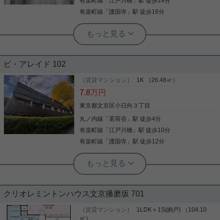
物の整理がしやすく便利です。セキュリティ面は、
有楽町線
「
江戸川橋
」駅 徒歩14分
写真(9)
オートロック・TVインターホンなど充実しているの
有楽町線
「
護国寺
」駅 徒歩16分
で安心して生活できます。この物件は月16.5万円
詳細を見る
と、グレードの高い物件となっております。文京区
実用春日ホーム 茗荷谷駅前センター 齊藤敏孝
エリアや丸ノ内線茗荷谷付近までのお引っ越しをご
茗荷谷駅徒歩3分！スタイリッシュな
検討されているなら、お問い合わせやご連絡をお待
実用春日ホーム 茗荷谷店 堀田枝里
1K☆
ちしております。知識が豊富なスタッフがご対応さ
茗荷谷駅徒歩1分☆角部屋、1LDK！
せて頂きます。
ビ・アレイド 102
小日向4丁目の賃貸マンション「MODULOR茗荷
谷」203号室のご紹介です。 茗荷谷駅から徒歩3分
［賃貸マンション］
1K （26.48㎡）
茗荷谷駅徒歩1分の1LDKのお部屋をご紹介です！ ※
という好立地のこちらのマンション。 駅前には24時
7.8
万円
半年間 賃料158,000円に減額中☆（以降178,000円
間スーパーや多数の飲食店があり、生活に便利で
～） 内装は白基調で明るい雰囲気！ 2部屋とも南向
す。 303号室は1Kタイプのお部屋です。 角部屋なの
東京都文京区小日向３丁目
き！ リビングと洋室が隣り合わせではないため、 メ
で採光通気が期待できますし、キッチンに窓がある
丸ノ内線
「
茗荷谷
」駅 徒歩4分
リハリのつけた生活が可能☆ ウォークインクローゼ
写真(9)
のもおすすめポイントです。 コンパクトなお部屋で
ット等、収納も充実しております！ お気軽にお問い
すが、2口ガスコンロ、室内洗濯機置場、収納な
有楽町線
「
江戸川橋
」駅 徒歩10分
詳細を見る
写真(9)
合わせくださいませ！ ★お電話でのご相談もお気軽
ど、便利な設備はきちんと揃っている印象です。 気
有楽町線
「
護国寺
」駅 徒歩12分
にどうぞ★ 実用春日ホーム株式会社 茗荷谷店
詳細を見る
になった方はお気軽にお問い合わせください。 ご連
TEL：03-6902-5021
絡お待ちしております♪
実用春日ホーム 茗荷谷駅前センター 陸琴音
【９.５帖 １Ｋ】この立地でこの価
格！！
クリオレミントンハウス文京播磨坂 701
風通し良好！９.５帖の広々１Ｋ！ こんなに広いので
家具が多くてもゆったりとくつろげます♪ 単身用で
［賃貸マンション］
1LDK＋1S(納戸) （104.10
この広さはなかなかありません！ 茗荷谷駅徒歩４
㎡）