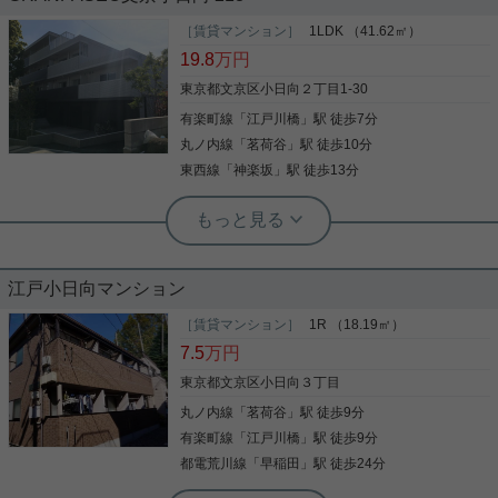
振分タイプの2DK クローゼット・シューズボックス
［賃貸マンション］
1LDK （41.62㎡）
の他にトランクルーム利用可能 角部屋で2方向に窓
19.8
万円
があります キッチン独立型で匂いがリビングに流れ
にくいです 是非一度、ご覧になってください ご興味
東京都文京区小日向２丁目1-30
のある方はお気軽にお問い合わせ下さい ご連絡お待
有楽町線
「
江戸川橋
」駅 徒歩7分
ちしております
写真(9)
丸ノ内線
「
茗荷谷
」駅 徒歩10分
詳細を見る
東西線
「
神楽坂
」駅 徒歩13分
実用春日ホーム 茗荷谷店 松下諒平
浴室乾燥機 TVインターホン モニター
付きオートロック クロゼット 新婚さん
向け
江戸小日向マンション
「GRANPASEO文京小日向」：文京区エリアの新居
にピッタリ。家から徒歩4分の位置に文京水道郵便
［賃貸マンション］
1R （18.19㎡）
局があります。共用部には宅配ボックス・ゴミ出し
7.5
万円
24時間OKなどが備わっておりとても充実していま
す。セキュリティ面は、TVインターホン・オートロ
東京都文京区小日向３丁目
ックなど充実しているので安心して生活できます。
丸ノ内線
「
茗荷谷
」駅 徒歩9分
写真(9)
収納はシューズボックス・クロゼットなど豊富なの
で、衣類や履き物の整理がしやすく便利です。新生
有楽町線
「
江戸川橋
」駅 徒歩9分
詳細を見る
活を始めるためのお住まいを探すなら、当社にお任
都電荒川線
「
早稲田
」駅 徒歩24分
せ下さい。初めての方でも安心していただけるよ
う、全力でサポートいたします。お気軽に当社へご