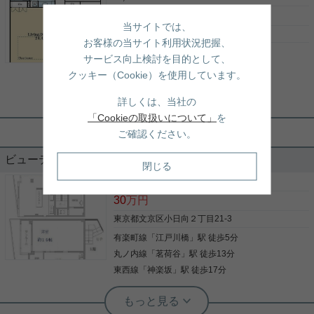
分・閑静な住宅街で住環境良好なエリア。 初めて一
44
万円
人暮らしをする方にもオススメです！ 敷地内にゴミ
当サイトでは、
置き場があり、24時間ゴミ出し可能で楽ちん♪ 光イ
東京都文京区小日向４丁目4-6
お客様の当サイト利用状況把握、
写真(9)
ンターネットが無料なのも嬉しいポイント！ 駅前に
丸ノ内線
「
茗荷谷
」駅 徒歩4分
は、24時間スーパー、コンビニ、飲食店が立ち並ん
サービス向上検討を目的として、
詳細を見る
でおり、 お買い物にもかなり便利♪ 落ち着いた住環
有楽町線
「
江戸川橋
」駅 徒歩18分
クッキー（Cookie）を使用しています。
境なので お勉強やお仕事にも集中できます。 気にな
有楽町線
「
護国寺
」駅 徒歩17分
りましたらお気軽にお問い合わせください*:.｡☆..｡.
詳しくは、当社の
(´∀`人)
「Cookieの取扱いについて」
を
実用春日ホーム 茗荷谷駅前センター 陸琴音
ご確認ください。
洗面化粧台 敷地内ごみ置き場 ディスポ
ビューテラス小日向 201
ーザー 高層階 陽当り良好
閉じる
［賃貸マンション］
3LDK （154.25㎡）
【定期借家契約（5年）】 ＼新着物件のお知らせ♪／
30
万円
「クリオレミントンハウス文京播磨坂」7階のお部
屋が募集スタート！ なんと100㎡超えの広々
東京都文京区小日向２丁目21-3
1SLDK！ ゆったりとした空間で、ワンランク上の暮
有楽町線
「
江戸川橋
」駅 徒歩5分
らしを楽しめます。 さらに、東京メトロ丸ノ内線
「茗荷谷」駅から徒歩4分の好立地◎ 通勤・通学は
丸ノ内線
「
茗荷谷
」駅 徒歩13分
写真(9)
もちろん、お出かけにも便利です！ 「ちょっと気に
東西線
「
神楽坂
」駅 徒歩17分
なるかも…」という方も大歓迎♪ ぜひお気軽にお問
詳細を見る
い合わせください！
実用春日ホーム 富坂サテライト デヘスースパトリシオ恒樹
☆150㎡越えのファミリー物件！賃料