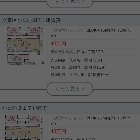
実用春日ホーム 白山店 山田諒人
実用春日ホーム 茗荷谷店 堀田枝里
スタイリッシュな外観&内装☆40㎡越
24時間ゴミ出し可能☆南西・角部屋
えの1ＬＤＫ
文京区小日向317戸建賃貸
1DK！
［賃貸マンション］
2LDK＋1S(納戸) （109.76
「茗荷谷」徒歩7分 スタイリッシュな低層マンショ
茗荷谷駅徒歩5分の1DKのお部屋をご紹介です！ 南
㎡）
ンの4階のお部屋。 約11.2帖の広々リビング、豊富
西向き、角部屋☆ ウォークインクローゼットあり！
40
万円
な収納、おしゃれな洗面台。 新婚さんやカップルに
お荷物が多い方には重宝します！ 浴室乾燥機、独立
もお勧めのお部屋です。 ※室内写真は同間取り別部
洗面台と室内設備も充実☆ お気軽にお問い合わせく
東京都文京区小日向３丁目17-7
屋参考写真となります 追焚浴槽や浴室乾燥等機能的
ださい！ ★お電話でのご相談もお気軽にどうぞ★ 実
丸ノ内線
「
茗荷谷
」駅 徒歩8分
な設備も充実。 駐輪は1住戸1台無料です。 バイク
用春日ホーム株式会社 茗荷谷店 TEL：03-6902-
写真(9)
置き場もございます。 定期借家3年契約となります
写真(9)
5021
有楽町線
「
護国寺
」駅 徒歩11分
が、再契約相談可能です。 気になる方は白山店まで
詳細を見る
詳細を見る
有楽町線
「
江戸川橋
」駅 徒歩10分
お気軽にお問い合わせくださいませ。
実用春日ホーム 茗荷谷店 堀田枝里
実用春日ホーム 春日町店 堀江健太郎
100㎡以上、小日向3丁目の賃貸戸建て
設備充実！お引越しで失敗したくない
☆
人必見のお部屋！
小日向３１７戸建て
文京区小日向3丁目の閑静な住宅街☆ 2SLDKの賃貸
文京区エリアでの住まいなら、住み心地も快適な
戸建てをご紹介です！ 丸の内線「茗荷谷駅」徒歩8
［賃貸マンション］
2LDK＋2S(納戸) （109.76
「フォレシティ文京茗荷谷」はいかがでしょうか。
分、江戸川橋駅や護国寺駅の利用も可能☆ 戸建て1
㎡）
室内設備は洗面所独立・浴室乾燥機などが揃ってお
階には駐車スペースもあり！ 各部屋の広さ約6.6以
40
万円
り、とても充実しています。気が向いたとき、いつ
上と広々☆ 電子ピアノの演奏も相談可能です！ 防音
でもゴミ出し可能な物件です。セキュリティ面は、
に配慮された造りで、周囲を気にせず趣味の時間を
東京都文京区小日向３丁目