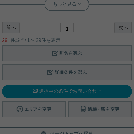
実用春日ホーム 江戸川橋店 小野寺悠
連絡下さい。
ネット無料！ 礼金も無し！
前へ
次へ
今回の物件は江戸小日向マンション。 初期費用をお
1
得、かつ賃料もお得！ バストイレ別で、7.5万円切
ります！！ 防犯カメラ、モニター付きインターホン
29
件該当/
1
〜
29
件を表示
でセキュリティ面も○！ 1階ですが角部屋、南向きで
陽当たり、風通しも○！ 退去前の今からお早めにお
問い合わせください。
写真(9)
詳細を見る
選択中の条件でお問い合わせ
ページトップへ戻る