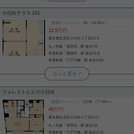
実用春日ホーム 千石店 会田将弘
30万円です☆
内見可能です♪お気軽にお問合せくださ
いませ！ 都営三田線千石駅A4番出口か
小日向テラス 101
小日向2丁目のファミリー物件をご紹介！ 2年の定期
ら徒歩1分。 広々した店内には、畳の
借家となります。 LDKは約25帖あり、トイレと洗面
［賃貸マンション］
2K （32.00㎡）
キッズスペースもあります。 千石エリ
内見可能です♪お気軽にお問合せくださいませ！ 都
所が各2か所あります☆ ☆お電話でのご相談もお気
12.5
万円
アを中心に賃貸・売買物件から事業用
営三田線千石駅A4番出口から徒歩1分。 広々した店
軽にくださいませ☆ 実用春日ホーム株式会社 富坂
内には、畳のキッズスペースもあります。 千石エリ
物件まで多数取り揃えております。 他
サテライト TEL：03-6866-1230
東京都文京区小日向３丁目15-5
アを中心に賃貸・売買物件から事業用物件まで多数
掲載物件もご紹介可能ですので、お気
丸ノ内線
「
茗荷谷
」駅 徒歩7分
取り揃えております。 他掲載物件もご紹介可能です
写真(9)
軽にお問い合わせください！ ◆◆文京
ので、お気軽にお問い合わせください！ ◆◆文京区
有楽町線
「
護国寺
」駅 徒歩11分
詳細を見る
写真(9)
区に１３店舗◆◆ 文京区に特化した当
に１３店舗◆◆ 文京区に特化した当社は、確かな地
有楽町線
「
江戸川橋
」駅 徒歩13分
域情報と豊富な賃貸情報をお届けします。
社は、確かな地域情報と豊富な賃貸情
詳細を見る
報をお届けします。
実用春日ホーム 春日町店 堀江健太郎
２Ｋの物件がこの金額！？安くて広い
実用春日ホーム 茗荷谷店 堀田枝里
お部屋でおすすめです！
【定期借家契約5年】駅近分譲マンショ
ン！100㎡以上、1SLDK！
フォレストヒルズ小日向
新生活を失敗せず、スタートさせたいならこちらの
「小日向テラス」はいかがでしょうか。文京区立小
［賃貸マンション］
2LDK （77.60㎡）
茗荷谷駅から平坦な道のり！ 駅近分譲マンションの
日向台町幼稚園まで徒歩6分なので、送り迎えも楽
40
万円
1SLDKをご紹介です！ 14階建ての7階！ 100㎡以上
です。独立洗面台なので床が水で濡れたり鏡が曇っ
で、収納が充実したお部屋☆ 高台のため、西側バル
たりしにくく、清潔な状態を保ちやすくなっており
東京都文京区小日向４丁目6-22
コニーからは富士山が望め、 眺望もしっかりござい
ます。収納はシューズボックス・クロゼットなどが
ます！ お気軽にお問い合わせくださいませ！ ★お電
丸ノ内線
「
茗荷谷
」駅 徒歩1分
写真(9)
備え付けられているので、衣類や日用品の収納に重
話でのご相談もお気軽にどうぞ★ 実用春日ホーム株
宝します。快適な生活を送ることのできる、エアコ
有楽町線
「
江戸川橋
」駅 徒歩17分
詳細を見る