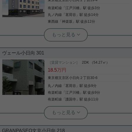
東京都文京区小日向２丁目19-4
手間も省けます！ お気軽にお問い合わせくださいま
有楽町線
「
江戸川橋
」駅 徒歩3分
写真(9)
せ！ ★お電話でのご相談もお気軽にどうぞ★ 実用春
日ホーム株式会社 茗荷谷店 TEL：03-6902-5021
丸ノ内線
「
茗荷谷
」駅 徒歩14分
詳細を見る
東西線
「
神楽坂
」駅 徒歩12分
実用春日ホーム 富坂サテライト 金子瑠茄
敷金、礼金ゼロ！ 初期費用お得物件☆
ヴェール小日向 301
３駅３路線が徒歩圏内☆ 神楽坂駅が使えるのでショ
ッピングなども楽しめます。 また、敷金・礼金がゼ
［賃貸マンション］
2DK （54.27㎡）
ロなので、 初期費用がお得です(^^)/ 新築物件のた
18.5
万円
め、設備も新品☆ 最新の物が使える利点！ 気になっ
た方はお気軽にご連絡ください。 お問い合わせお待
東京都文京区小日向２丁目30-6
ちしております。
丸ノ内線
「
茗荷谷
」駅 徒歩9分
写真(9)
有楽町線
「
江戸川橋
」駅 徒歩9分
詳細を見る
有楽町線
「
護国寺
」駅 徒歩11分
根津駅前センター（実用根津ホーム株式会社 根津駅前センター） スタ
ッフ佐藤
振分タイプの2DK☆各居室収納の他ト
ランクルーム有
GRANPASEO文京小日向 218