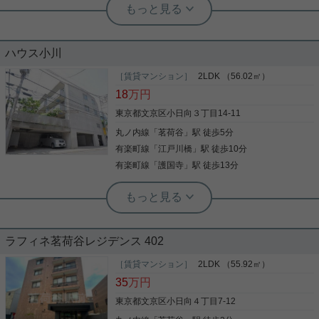
実用春日ホーム 茗荷谷店 上村啓士
【小日向台町小学区】2LDK◇南向き
実用春日ホーム 茗荷谷店 堀田枝里
◇トランクルーム無料！
全室南西向きの1LDK！
ハウス小川
「茗荷谷」駅徒歩５分の好立地ながら、とても静か
な環境です。 南向きのリビングは陽当たり良好♪ 広
［賃貸マンション］
2LDK （56.02㎡）
茗荷谷駅徒歩7分、1LDKのお部屋をご紹介です☆ 定
めのトランクルームが無料でご利用可能です。 ご内
18
万円
期借家契約3年ですが、再契約可能☆ 全部屋南西向
覧可能です。 お問合せをお待ちしております！
き！ 洋室は6.3帖あり、広々した間取りです！ 室内
東京都文京区小日向３丁目14-11
設備も充実☆ オートロックはもちろん、玄関ドアは
丸ノ内線
「
茗荷谷
」駅 徒歩5分
ダブルロックで安心！ お気軽にお問い合わせくださ
写真(9)
いませ！ ★お電話でのご相談もお気軽にどうぞ★ 実
有楽町線
「
江戸川橋
」駅 徒歩10分
詳細を見る
写真(9)
用春日ホーム株式会社 茗荷谷店 TEL：03-6902-
有楽町線
「
護国寺
」駅 徒歩13分
5021
詳細を見る
実用春日ホーム 小石川店 スタッフ大久
駐輪場 静かな環境 駅徒歩5分以内 バス
実用春日ホーム 茗荷谷駅前センター 齊藤敏孝
トイレ別 システムキッチン
角部屋 宅配ボックス 追い焚き 浴
室乾燥機
ラフィネ茗荷谷レジデンス 402
ぜひ一度見ていただきたい、「ハウス小川」です。
歩いて486mの場所に、マルエツ プチ 茗荷谷店があ
［賃貸マンション］
2LDK （55.92㎡）
ご覧頂きありがとうございます! ご紹介するのは｢ヒ
ります。生活騒音の負担も軽めな角部屋がお薦めで
35
万円
ューリックレジデンス茗荷谷｣ 茗荷谷駅徒歩7分の角
す。必要なものは決断だけ。毎月17万円で至高の生
部屋で2面採光！43㎡の1LDKで設備充実！ オート
活を手に入れましょう。当社スタッフが地域の賃貸
東京都文京区小日向４丁目7-12
ロック・宅配BOX・追い焚き・浴室乾燥機・独立洗
情報をご提供いたします。お客様のこだわりやご要
面台など 内見も可能ですので、少しでも気になる方