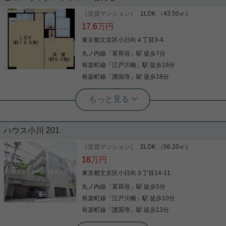
［賃貸マンション］
1LDK （43.50㎡）
茗荷谷駅徒歩7分、1LDKのお部屋をご紹介です☆ 定
17.6
万円
期借家契約3年ですが、再契約可能☆ 洋室は6.4帖あ
り、広々した間取りです！ 室内設備も充実☆ オート
東京都文京区小日向４丁目3-4
ロックはもちろん、玄関ドアはダブルロックで安
丸ノ内線
「
茗荷谷
」駅 徒歩7分
心！ お気軽にお問い合わせくださいませ！ ★お電話
でのご相談もお気軽にどうぞ★ 実用春日ホーム株式
有楽町線
「
江戸川橋
」駅 徒歩16分
写真(9)
会社 茗荷谷店 TEL：03-6902-5021
有楽町線
「
護国寺
」駅 徒歩18分
詳細を見る
実用春日ホーム 茗荷谷駅前センター 齊藤敏孝
実用春日ホーム 小石川店 スタッフ上田
宅配ボックス・追い焚き・浴室乾燥
★浴室乾燥機★エアコン２基★追い焚
機・システムキッチン
ハウス小川 201
き★防犯カメラ★駅徒歩10分以内★
［賃貸マンション］
2LDK （56.20㎡）
ご覧頂きありがとうございます! ご紹介するのは｢ヒ
セキュリティ面は、TVインターホン・オートロック
18
万円
ューリックレジデンス茗荷谷｣ オートロック・宅配
などを設置しているので安全面でも優れておりま
ボックス・ゴミ出し24Ｈ可 追い焚き・浴室乾燥機・
す。 利用可能な駅が2駅あり、利便性の高い物件で
東京都文京区小日向３丁目14-11
独立洗面台・システムキッチン・エアコン・室内洗
す！ 気になる点や類似物件などお気軽に【実用春日
丸ノ内線
「
茗荷谷
」駅 徒歩5分
濯機置き場 設備充実、セキュリティもしっかりした
ホーム 小石川店】へお問い合わせください！お待
物件です! 少しでも気になる方はお気軽にお問い合わ
ちしております。
有楽町線
「
江戸川橋
」駅 徒歩10分
写真(9)
せください！
写真(9)
有楽町線
「
護国寺
」駅 徒歩13分
詳細を見る
詳細を見る