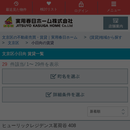
検討リスト
最近見た物件
メニュー
ログイン
>
文京区の不動産売買・賃貸｜実用春日ホーム
(賃貸)地域から探す
>
>
文京区
小日向の賃貸
文京区小日向 賃貸一覧
29
件該当/
1
〜
29
件を表示
ヒューリックレジデンス茗荷谷 408