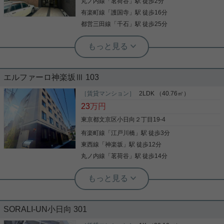
丸ノ内線
「
茗荷谷
」駅 徒歩2分
写真(9)
望などございましたら、お気軽に当社へお問い合わ
はお気軽にお問い合わせください！
せ下さい。
有楽町線
「
護国寺
」駅 徒歩16分
詳細を見る
写真(9)
都営三田線
「
千石
」駅 徒歩25分
詳細を見る
実用春日ホーム 茗荷谷駅前センター 藤江大介
弊店まで、徒歩２０歩。２４時間スー
パーまで徒歩３０歩。 駅近くにもほ
どがあります！！ 入居後も安心の立地
エルファーロ神楽坂Ⅲ 103
で、何かあっても弊店にご相談頂けれ
閲覧ありがとうございます。 本物件目の前にありま
ばオーナー様にお伝えできます。
す店舗から、物件の魅力と周辺環境のご説明をさせ
［賃貸マンション］
2LDK （40.76㎡）
ていただきます。 まずは何と言っても、駅までの徒
23
万円
歩距離です。 この上ない近さなのではないでしょう
か。 その距離、、、、徒歩４８歩！！！！！！ ○分
東京都文京区小日向２丁目19-4
とか、○秒のお話じゃございません。 歩数です。歩
有楽町線
「
江戸川橋
」駅 徒歩3分
写真(9)
数にして４８！！ そうです！あの人気アイドルグル
ープと同じ４８！ これは何かの運命。ちなみに賃料
東西線
「
神楽坂
」駅 徒歩12分
詳細を見る
は３６。。。 惜しい！！ あと１０万高ければ、、、
丸ノ内線
「
茗荷谷
」駅 徒歩14分
っと、そんな理由で１０万もあげられては困ります
ね。 おふざけはここまで・・・ 本物件、本当にお勧
めです。 築年数は多少経っておりますが、管理がし
っかりしておりますため生れ変って綺麗なマンショ
後楽園店（実用後楽園ホーム株式会社） 志熊威望
ンです。 お写真を見ていただければわかるかと思い
☆ペット可☆新築2LDK☆敷金・礼金
ますが、エントランスも綺麗でオートロック付き。
SORALI-UN小日向 301
ゼロ！
建物専用のゴミ捨て場もあり、室内リフォーム済み
で、眺望・陽当たりもいいときた！ 何より、間取り