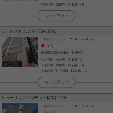
写真(9)
式会社 茗荷谷店 TEL：03-6902-5021
ン付きの物件です。文京区エリアや丸ノ内線茗荷谷
有楽町線
「
護国寺
」駅 徒歩17分
詳細を見る
近くでお部屋探しをするなら、当社にお任せ下さ
い。お客様の求めるお部屋がきっと見つかります。
実用春日ホーム 茗荷谷駅前センター 齊藤敏孝
☆室内リノベーション済み☆ペット飼
育可能な２LDK！
フォレストヒルズ小日向 1001
☆室内リノベーション済☆ ピカピカな高級感溢れる
内装が魅力的です♪ お部屋は収納たっぷりな２LDK
［賃貸マンション］
2LDK （77.60㎡）
広々としたL字キッチンで料理も捗ります！ さらに
40
万円
うれしいグリル付き３口コンロ ３方向角部屋なので
窓が多く、明るい雰囲気です 最上階の１０階で眺望
東京都文京区小日向４丁目6-22
も◎ こちらのマンションはペット飼育可能！ 周辺に
丸ノ内線
「
茗荷谷
」駅 徒歩1分
写真(9)
は緑も多く、散歩にピッタリです♪ 茗荷谷駅から徒
歩１分の超駅近マンション 少しでも気になった方は
有楽町線
「
護国寺
」駅 徒歩15分
詳細を見る
ぜひお気軽にご連絡ください！
有楽町線
「
江戸川橋
」駅 徒歩18分
実用春日ホーム 茗荷谷店 上村啓士
【窪町小学区】茗荷谷駅徒歩1分☆大型
2LDK！
ヒューリックレジデンス茗荷谷 214
春日通り沿い、茗荷谷駅徒歩1分の好立地。 人気の
「フォレストヒルズ小日向」11階のお部屋が募集開
［賃貸マンション］
1LDK （43.39㎡）
始となりました。 最上階角部屋のため陽当たり、眺
17.9
万円