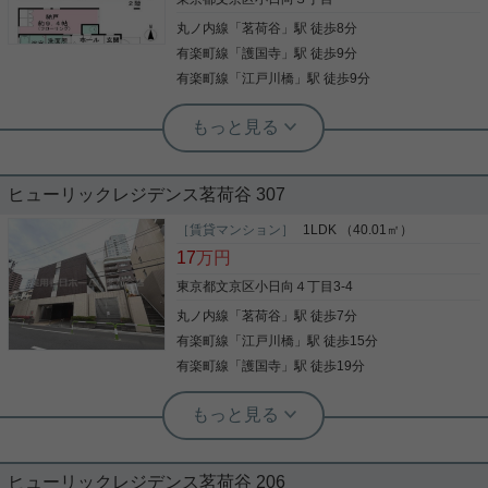
オートロック・TVインターホンなどを設置している
写真(9)
楽しめます！！ お気軽にお問い合わせくださいま
写真(9)
丸ノ内線
「
茗荷谷
」駅 徒歩8分
ので安全面でも優れております。ウォークインクロ
せ！ ★お電話でのご相談もお気軽にどうぞ★ 実用春
詳細を見る
ーゼットには服以外にも小物も収納できるので身支
詳細を見る
日ホーム株式会社 茗荷谷店 TEL：03-6902-5021
有楽町線
「
護国寺
」駅 徒歩9分
度が一度にでき、忙しい朝も余裕をもって過ごすこ
有楽町線
「
江戸川橋
」駅 徒歩9分
とができます。エレベーター付き物件です。文京区
エリアや丸ノ内線茗荷谷付近でお客様のご希望のお
根津駅前センター（実用根津ホーム株式会社 根津駅前センター） スタ
部屋が見つかるまで、当社スタッフが全力でサポー
ッフ小西
トさせて頂きます。
小日向エリアの１００平米超のファミ
リータイプ
ヒューリックレジデンス茗荷谷 307
２０１９年築の大型戸建て 各居室に十分な広さがあ
［賃貸マンション］
1LDK （40.01㎡）
り、収納も豊富 設備も良くオススメです。
17
万円
東京都文京区小日向４丁目3-4
丸ノ内線
「
茗荷谷
」駅 徒歩7分
写真(9)
有楽町線
「
江戸川橋
」駅 徒歩15分
詳細を見る
有楽町線
「
護国寺
」駅 徒歩19分
実用春日ホーム 茗荷谷店 堀田枝里
茗荷谷駅最寄り☆1LDK！
ヒューリックレジデンス茗荷谷 206