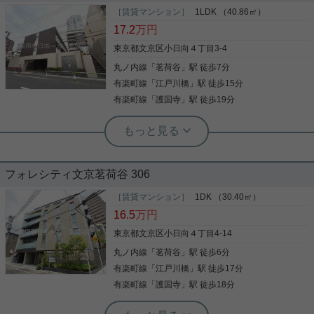
［賃貸マンション］
1LDK （40.86㎡）
17.2
万円
東京都文京区小日向４丁目3-4
丸ノ内線
「
茗荷谷
」駅 徒歩7分
有楽町線
「
江戸川橋
」駅 徒歩15分
有楽町線
「
護国寺
」駅 徒歩19分
実用春日ホーム 茗荷谷店 堀田枝里
茗荷谷駅最寄り☆40㎡以上の1LDK！
フォレシティ文京茗荷谷 306
［賃貸マンション］
1DK （30.40㎡）
茗荷谷駅徒歩7分、1LDKのお部屋をご紹介です☆ 定
16.5
万円
期借家契約3年ですが、再契約可能☆ 廊下に物入、
洋室には4つ分のクローゼットがあり、 本マンショ
東京都文京区小日向４丁目4-14
ンの中でも収納が多いタイプの間取りです！ オート
丸ノ内線
「
茗荷谷
」駅 徒歩6分
ロックはもちろん、玄関ドアはダブルロックで安
心！ お気軽にお問い合わせくださいませ！ ★お電話
有楽町線
「
江戸川橋
」駅 徒歩17分
写真(9)
でのご相談もお気軽にどうぞ★ 実用春日ホーム株式
有楽町線
「
護国寺
」駅 徒歩18分
会社 茗荷谷店 TEL：03-6902-5021
詳細を見る