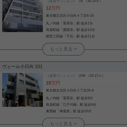
［賃貸マンション］
1K （30.10㎡）
がとても良いんです。 ５５㎡？っと見逃すこと無か
ファミリーマート文京音羽一丁目店まで徒歩2分と
12
万円
れ！！ 通常の55㎡よりかなり広く感じます。 恐ら
近場にコンビニがあるのもポイント。新築マンショ
く廊下部分にスペースが取られていないから、普通
ンです。令和8年築の物件です。宅配ボックス付き
東京都文京区小日向４丁目6-20
より広く感じるのだと思います。 百聞は一見に如か
で日中のご不在時も荷物を受け取れます。室内設備
ず。 ぜひ、ご内見ください！！
丸ノ内線
「
茗荷谷
」駅 徒歩1分
は洗面所独立・浴室乾燥機などが揃っており、とて
も充実しています。駅から徒歩3分というアクセス
有楽町線
「
護国寺
」駅 徒歩13分
写真(9)
良好な駅近物件はいかがですか。こだわりのある住
都営三田線
「
千石
」駅 徒歩21分
まいを探している方、当社にお任せしませんか？豊
詳細を見る
富な賃貸情報と地域情報をご提供しておりますの
実用春日ホーム 茗荷谷店 堀田枝里
で、ご安心していただけます。ご要望やご不明な点
茗荷谷駅徒歩1分☆角部屋、1Kのお部
など、お気軽にご連絡下さい。
実用春日ホーム 富坂サテライト 金子瑠茄
屋です！
江戸川橋徒歩3分！初期費用お得物件☆
ヴェール小日向 101
茗荷谷駅徒歩1分の駅近物件をご紹介です☆ 2口ガス
コンロや浴室乾燥機、 追焚機能や独立洗面台と室内
［賃貸マンション］
2DK （54.27㎡）
敷金・礼金がゼロなので、 初期費用がお得です(^^)/
設備充実！！ オートロックもあり！ 玄関ドアはダブ
18
万円
新築物件のため、設備も新品☆ 最新の物が使える利
ルロック、ディンプルキーで、 セキュリティ面も安
点！ ３駅３路線が徒歩圏内☆ 神楽坂駅が使えるので
心な物件です！ お気軽にお問い合わせくださいま
東京都文京区小日向２丁目30-6
ショッピングなども楽しめちゃいます♪ 気になった
せ！ ★お電話でのご相談もお気軽にどうぞ★ 実用春
丸ノ内線
「
茗荷谷
」駅 徒歩9分
方はお気軽にご連絡ください。 お問い合わせお待ち
写真(9)
日ホーム株式会社 茗荷谷店 TEL：03-6902-5021
しております。
有楽町線
「
江戸川橋
」駅 徒歩9分
詳細を見る
写真(9)
東西線
「
神楽坂
」駅 徒歩20分
詳細を見る
実用春日ホーム 茗荷谷店 堀田枝里
閑静な住宅街☆50㎡以上の2DK！