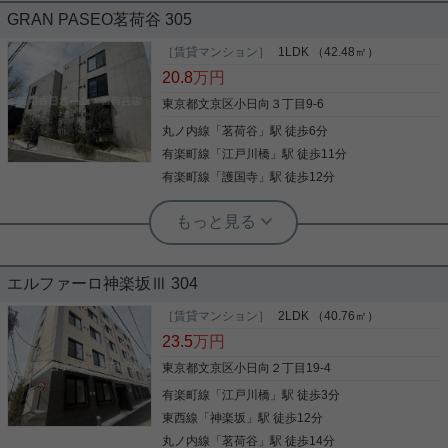
駅徒歩10分以内 追い焚き 収納豊富 洗
GRAN PASEO茗荷谷 305
面所独立 敷金1ヶ月
［賃貸マンション］
1LDK （42.48㎡）
茗荷谷駅徒歩1分で通勤通学に便利◎キッチンには3
20.8
万円
口ガスコンロやグリルが付き、浴室も追い焚き機
能、浴室乾燥機が有るなど室内設備充実！オートロ
東京都文京区小日向３丁目9-6
ック、ＴＶモニタ付インターホンでセキュリティ面
丸ノ内線
「
茗荷谷
」駅 徒歩6分
も安心です。
有楽町線
「
江戸川橋
」駅 徒歩11分
写真(9)
有楽町線
「
護国寺
」駅 徒歩12分
詳細を見る
実用春日ホーム 茗荷谷店 堀田枝里
スタイリッシュな外観☆ウォークイン
実用春日ホーム 茗荷谷店 堀田枝里
クローゼットあり！
茗荷谷駅徒歩1分☆角部屋、1LDK！
エルファーロ神楽坂Ⅲ 304
茗荷谷駅徒歩6分の1LDKのお部屋のご紹介です☆ 真
四角の間取りで家具配置がしやすいのが特徴！ ウォ
［賃貸マンション］
2LDK （40.76㎡）
茗荷谷駅徒歩1分、1LDKのお部屋のご紹介です☆ 角
ークインクローゼットもあり。収納豊富！ 2口ガス
23.5
万円
部屋、2面に窓あり！ 3口コンロに浴室乾燥機と追焚
コンロや浴室乾燥機、 温水洗浄便座に独立洗面台と
機能、 温水洗浄便座に独立洗面台と設備充実☆ ピア
設備も充実☆ ネットも無料で利用可能です！ エント
東京都文京区小日向２丁目19-4
ノの相談可能でございます！ オートロック付きなの
ランスにはオートロックもありセキュリティ面も安
有楽町線
「
江戸川橋
」駅 徒歩3分
でセキュリティも安心！ 宅配ボックスで再配達の手
写真(9)
心です！ お気軽にお問い合わせくださいませ！ ★お
間も省けます！ お気軽にお問い合わせくださいま
電話でのご相談もお気軽にどうぞ★ 実用春日ホーム
東西線
「
神楽坂
」駅 徒歩12分
詳細を見る
写真(9)
せ！ ★お電話でのご相談もお気軽にどうぞ★ 実用春
株式会社 茗荷谷店 TEL：03-6902-5021
丸ノ内線
「
茗荷谷
」駅 徒歩14分
日ホーム株式会社 茗荷谷店 TEL：03-6902-5021