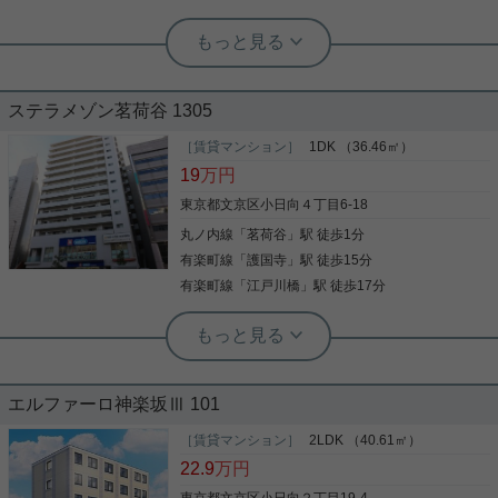
詳細を見る
実用春日ホーム 茗荷谷店 堀田枝里
新築2LDK☆敷金・礼金ゼロ！
ステラメゾン茗荷谷 1305
江戸川橋駅徒歩3分の新築マンションをご紹介です
☆ オートロックありでセキュリティ面は安心！ 全室
［賃貸マンション］
1DK （36.46㎡）
エアコン完備！ 追焚機能やネット無料等、室内設備
19
万円
も充実です！ ペットの飼育もご相談可能となってお
ります☆ （敷金積み増しとなります。） お気軽にお
東京都文京区小日向４丁目6-18
問い合わせくださいませ！ ★お電話でのご相談もお
丸ノ内線
「
茗荷谷
」駅 徒歩1分
写真(9)
気軽にどうぞ★ 実用春日ホーム株式会社 茗荷谷店
TEL：03-6902-5021
有楽町線
「
護国寺
」駅 徒歩15分
詳細を見る
有楽町線
「
江戸川橋
」駅 徒歩17分
実用春日ホーム 茗荷谷店 堀田枝里
茗荷谷駅徒歩1分☆高層階、1DK！
エルファーロ神楽坂Ⅲ 101
茗荷谷駅徒歩1分、1DKのお部屋のご紹介です☆ 高
層階！各部屋7帖以上！ 2口コンロに浴室乾燥機と追
［賃貸マンション］
2LDK （40.61㎡）
焚機能、 温水洗浄便座に独立洗面台と設備充実☆ ピ
22.9
万円
アノの相談可能でございます！ オートロック付きな
のでセキュリティも安心！ 宅配ボックスで再配達の