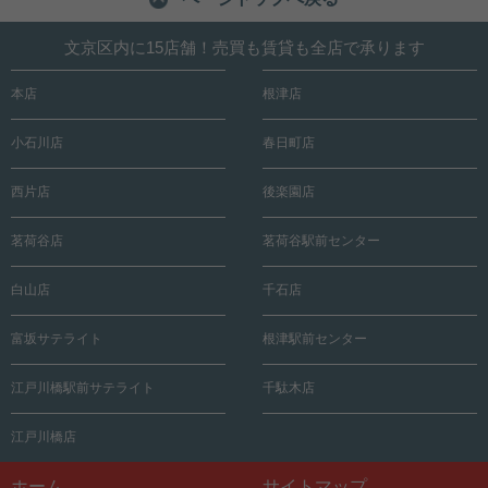
文京区内に15店舗！売買も賃貸も全店で承ります
本店
根津店
小石川店
春日町店
西片店
後楽園店
茗荷谷店
茗荷谷駅前センター
白山店
千石店
富坂サテライト
根津駅前センター
江戸川橋駅前サテライト
千駄木店
江戸川橋店
ホーム
サイトマップ