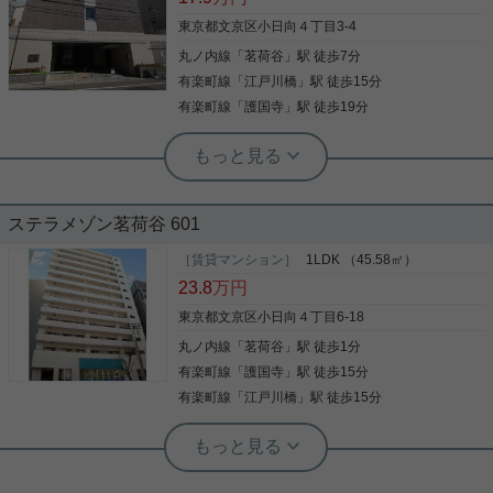
望、通風良好です！ 2025年に室内リノベーション
済みでとても綺麗です♪ 学区は【窪町小学校】【第
東京都文京区小日向４丁目3-4
一中学校】となります。 お早目のお問合せをお待ち
丸ノ内線
「
茗荷谷
」駅 徒歩7分
写真(9)
しております！ ◆お電話でのご相談もお気軽にどう
ぞ◆ 実用春日ホーム株式会社 茗荷谷店 ＴＥＬ:03-
有楽町線
「
江戸川橋
」駅 徒歩15分
詳細を見る
6902-5021
有楽町線
「
護国寺
」駅 徒歩19分
実用春日ホーム 本店 スタッフ島倉
角部屋☆1ＬＤＫ☆人気の茗荷谷エリア
☆
ステラメゾン茗荷谷 601
全部屋南向き！ 洋室は6帖あり、広々した間取りで
す！ 室内設備も充実☆ オートロックはもちろん、玄
［賃貸マンション］
1LDK （45.58㎡）
関ドアはダブルロックで安心！ お気軽にお問い合わ
23.8
万円
せくださいませ！
東京都文京区小日向４丁目6-18
丸ノ内線
「
茗荷谷
」駅 徒歩1分
写真(9)
有楽町線
「
護国寺
」駅 徒歩15分
詳細を見る
有楽町線
「
江戸川橋
」駅 徒歩15分
実用春日ホーム 茗荷谷駅前センター 齊藤敏孝