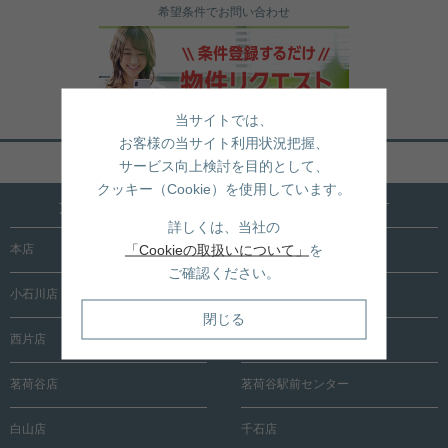
希望条件でお問い合わせ
当サイトでは、
お客様の当サイト利用状況把握、
ページトップへ戻る
サービス向上検討を目的として、
クッキー（Cookie）を使用しています。
文京区内に15店舗！売買も賃貸も全店で承ります
詳しくは、当社の
「Cookieの取扱いについて」
を
本店
根津店
ご確認ください。
小石川店
春日町店
閉じる
西片店
後楽園店
茗荷谷店
茗荷谷駅前センター
白山店
千石店