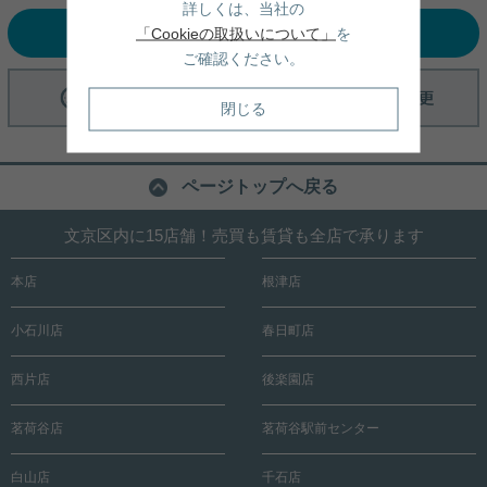
詳しくは、当社の
選択中の条件でお問い合わせ
「Cookieの取扱いについて」
を
ご確認ください。
閉じる
ページトップへ戻る
文京区内に15店舗！売買も賃貸も全店で承ります
本店
根津店
小石川店
春日町店
西片店
後楽園店
茗荷谷店
茗荷谷駅前センター
白山店
千石店