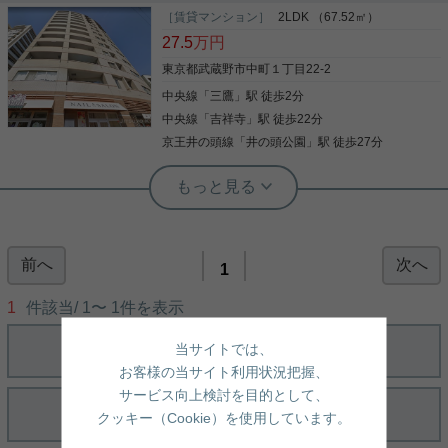
［賃貸マンション］
2LDK （67.52㎡）
27.5
万円
東京都武蔵野市中町１丁目22-2
中央線
「
三鷹
」駅 徒歩2分
中央線
「
吉祥寺
」駅 徒歩22分
京王井の頭線
「
井の頭公園
」駅 徒歩27分
実用春日ホーム 千駄木店 今井隼斗
洗濯物の乾きが早い浴室乾燥機があ
り、雨の日も困りません。
前へ
次へ
駅近好立地の分譲マンション 【グランプレオ武蔵
1
野】のご紹介！！ 東西線直通のJR中央線『三鷹』駅
まで徒歩2分！ 防寒カメラに二重オートロックでセ
1
件該当/
1
〜
1
件を表示
キュリティもばっちりなマンションです♪ お部屋は
14階建ての11階、南向きで日当たりも良好です◎
当サイトでは、
リビングは広々とした約15帖の広さがあり、 キッチ
写真(9)
ンもカウンター式なので、お子さんを遊ばせながら
お客様の当サイト利用状況把握、
家事もこなせます♪ 気になる方はお早めにお問い合
詳細を見る
サービス向上検討を目的として、
わせください。
クッキー（Cookie）を使用しています。