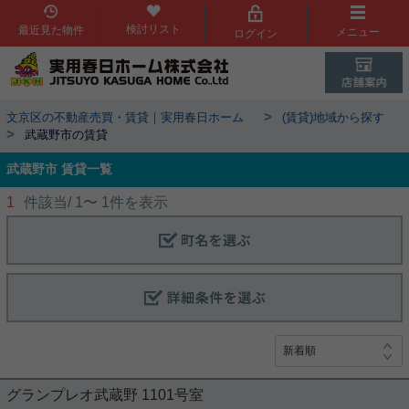
検討リスト
最近見た物件
メニュー
ログイン
>
文京区の不動産売買・賃貸｜実用春日ホーム
(賃貸)地域から探す
>
武蔵野市の賃貸
武蔵野市 賃貸一覧
1
件該当/
1
〜
1
件を表示
グランプレオ武蔵野 1101号室