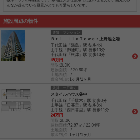
んなが遊んでいる風景がとても可愛らしいです。
施設周辺の物件
賃貸｜マンション
ＢｒｉｌｌｉａＴｏｗｅｒ上野池之端
千代田線「湯島」駅 徒歩4分
山手線「御徒町」駅 徒歩10分
千代田線「根津」駅 徒歩10分
45万円
間取:
2LDK
建物面積:
- / 20.60坪
土地面積:
- / -
敷金/礼金:
1ヶ月/1ヶ月
賃貸｜一戸建て
スタイルハウス谷中
千代田線「千駄木」駅 徒歩3分
山手線「日暮里」駅 徒歩8分
山手線「西日暮里」駅 徒歩11分
24万円
間取:
3LDK
建物面積:
72.87㎡ / 22.04坪
土地面積:
- / -
敷金/礼金:
1ヶ月/1ヶ月