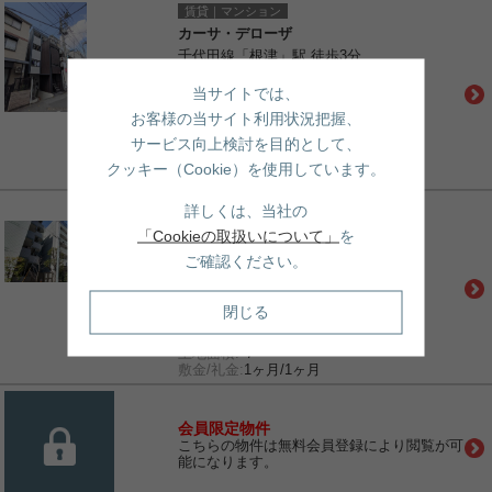
賃貸｜マンション
カーサ・デローザ
千代田線「根津」駅 徒歩3分
南北線「東大前」駅 徒歩9分
山手線「鶯谷」駅 徒歩12分
当サイトでは、
14.9万円
お客様の当サイト利用状況把握、
間取:
1LDK
建物面積:
- / 11.36坪
サービス向上検討を目的として、
土地面積:
- / -
クッキー（Cookie）を使用しています。
敷金/礼金:
1ヶ月/0ヶ月
賃貸｜マンション
詳しくは、当社の
プライムアーバン千駄木
「Cookieの取扱いについて」
を
千代田線「千駄木」駅 徒歩5分
ご確認ください。
南北線「本駒込」駅 徒歩13分
山手線「日暮里」駅 徒歩14分
23.9万円
閉じる
間取:
2LDK
建物面積:
- / 16.35坪
土地面積:
- / -
敷金/礼金:
1ヶ月/1ヶ月
会員限定物件
こちらの物件は無料会員登録により閲覧が可
能になります。