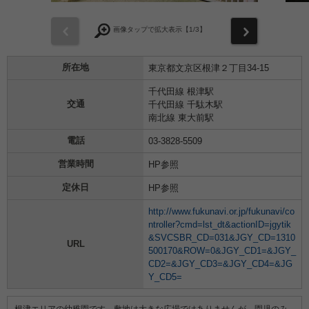
前
次
画像タップで拡大表示【
1
/3】
所在地
東京都文京区根津２丁目34-15
千代田線 根津駅
交通
千代田線 千駄木駅
南北線 東大前駅
電話
03-3828-5509
営業時間
HP参照
定休日
HP参照
http://www.fukunavi.or.jp/fukunavi/co
ntroller?cmd=lst_dt&actionID=jgytik
&SVCSBR_CD=031&JGY_CD=1310
URL
500170&ROW=0&JGY_CD1=&JGY_
CD2=&JGY_CD3=&JGY_CD4=&JG
Y_CD5=
根津エリアの幼稚園です。敷地は大きな広場ではありませんが、園児のみ