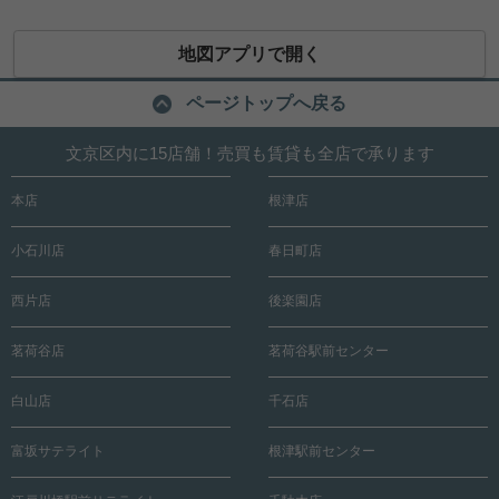
地図アプリで開く
ページトップへ戻る
文京区内に15店舗！売買も賃貸も全店で承ります
本店
根津店
小石川店
春日町店
西片店
後楽園店
茗荷谷店
茗荷谷駅前センター
白山店
千石店
富坂サテライト
根津駅前センター