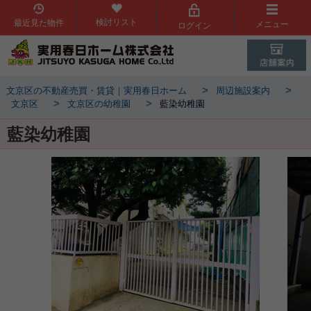
検討リスト
最近見た物件
メニュー
ログイン
>
>
文京区の不動産売買・賃貸｜実用春日ホーム
周辺施設案内
>
>
文京区
文京区の幼稚園
藍染幼稚園
藍染幼稚園