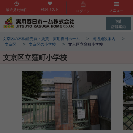
検討リスト
最近見た物件
メニュー
ログイン
>
>
文京区の不動産売買・賃貸｜実用春日ホーム
周辺施設案内
>
>
文京区
文京区の小学校
文京区立窪町小学校
文京区立窪町小学校