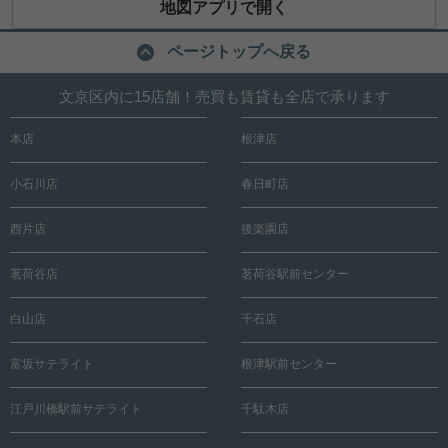
地図アプリで開く
ページトップへ戻る
文京区内に15店舗！売買も賃貸も全店で承ります
本店
根津店
小石川店
春日町店
西片店
後楽園店
茗荷谷店
茗荷谷駅前センター
白山店
千石店
富坂サテライト
根津駅前センター
江戸川橋駅前サテライト
千駄木店