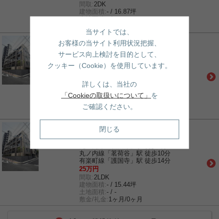
間取:
2DK
建物面積:
- / 16.87坪
土地面積:
- / -
敷金/礼金:
1ヶ月/1ヶ月
当サイトでは、
賃貸｜マンション
お客様の当サイト利用状況把握、
ビューテラス茗荷谷
サービス向上検討を目的として、
丸ノ内線「新大塚」駅 徒歩9分
クッキー（Cookie）を使用しています。
丸ノ内線「茗荷谷」駅 徒歩10分
有楽町線「護国寺」駅 徒歩14分
26.7万円
詳しくは、当社の
間取:
2LDK
「Cookieの取扱いについて」
を
建物面積:
- / 16.67坪
土地面積:
- / -
ご確認ください。
敷金/礼金:
1ヶ月/0ヶ月
賃貸｜マンション
閉じる
ビューテラス茗荷谷
丸ノ内線「新大塚」駅 徒歩9分
丸ノ内線「茗荷谷」駅 徒歩10分
有楽町線「護国寺」駅 徒歩14分
25万円
間取:
2LDK
建物面積:
- / 15.44坪
土地面積:
- / -
敷金/礼金:
1ヶ月/0ヶ月