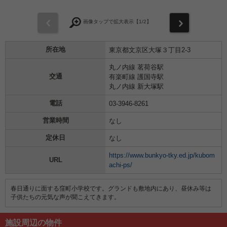
前
次
画像タップで拡大表示【
1
/2】
所在地
東京都文京区大塚３丁目2-3
丸ノ内線 茗荷谷駅
交通
有楽町線 護国寺駅
丸ノ内線 新大塚駅
電話
03-3946-8261
営業時間
なし
定休日
なし
https://www.bunkyo-tky.ed.jp/kubom
URL
achi-ps/
春日通りに面する窪町小学校です。グランドも敷地内にあり、昼休み等は
子供たちの元気な声が聞こえてきます。
施設周辺の物件