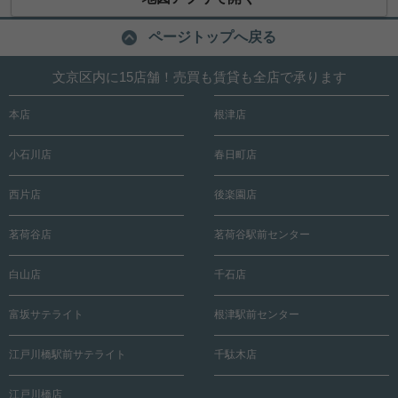
ページトップへ戻る
文京区内に15店舗！売買も賃貸も全店で承ります
本店
根津店
小石川店
春日町店
西片店
後楽園店
茗荷谷店
茗荷谷駅前センター
白山店
千石店
富坂サテライト
根津駅前センター
江戸川橋駅前サテライト
千駄木店
江戸川橋店