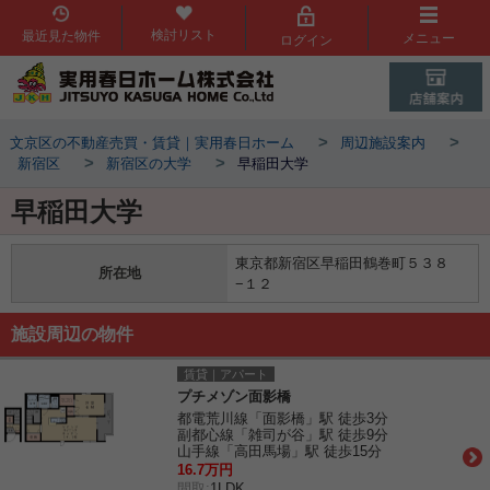
検討リスト
最近見た物件
メニュー
ログイン
>
>
文京区の不動産売買・賃貸｜実用春日ホーム
周辺施設案内
>
>
新宿区
新宿区の大学
早稲田大学
早稲田大学
東京都新宿区早稲田鶴巻町５３８
所在地
−１２
施設周辺の物件
賃貸｜アパート
プチメゾン面影橋
都電荒川線「面影橋」駅 徒歩3分
副都心線「雑司が谷」駅 徒歩9分
山手線「高田馬場」駅 徒歩15分
16.7万円
間取:
1LDK